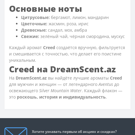
Основные ноты
Цитрусовые:
бергамот, лимон, мандарин
Цветочные:
жасмин, роза, ирис
Древесные:
сандал, мох, амбра
Свежие:
зелёный чай, чёрная смородина, мускус
Каждый аромат
Creed
создаётся вручную, фильтруется
и смешивается с точностью, что делает его поистине
уникальным.
Creed на DreamScent.az
На
DreamScent.az
вы найдёте лучшие ароматы
Creed
для мужчин и женщин — от легендарного
Aventus
до
освежающего
Silver Mountain Water
. Каждый флакон —
это
роскошь, история и индивидуальность
.
Хотите узнавать первым об акциях и скидках?