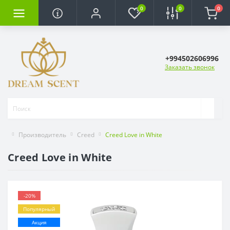
0
0
0
+994502606996
Заказать звонок
Производитель
Creed
Creed Love in White
Creed Love in White
-20%
Популярный
Акция