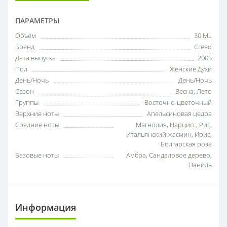
ПАРАМЕТРЫ
Объём
30 ML
Бренд
Creed
Дата выпуска
2005
Пол
Женские Духи
День/Ночь
День/Ночь
Сезон
Весна, Лето
Группы
Восточно-цветочный
Верхние ноты
Апельсиновая цедра
Средние ноты
Магнолия, Нарцисс, Рис,
Итальянский жасмин, Ирис,
Болгарская роза
Базовые ноты
Амбра, Сандаловое дерево,
Ваниль
Информация