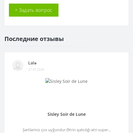
+ Задать вопрос
Последние отзывы
Lalə
27.07.2026
Sisley Soir de Lune
Şərtləriniz çox uyğundur.Ətrin qalıcılığı ətri super...