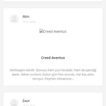
Ilkin
18.01.2026
Creed Aventus
Möhtəşəm ətirdir. Qoxusu həm çox havalıdır, həm də qalıcılığı
əladır. Səhər vurdum, bütün gün hiss olundu. Hər kəs adını
soruşur. Peşman olmazsınız...
Zaur
16.01.2026