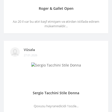
Roger & Gallet Open
Azı 20 il var bu ətiri kəşf etmişəm və ətirdən istifadə edirəm
mükəmməldir...
Vüsalə
27.01.2026
Sergio Tacchini Stile Donna
Qoxusu heyranedicidi 1sozlə...