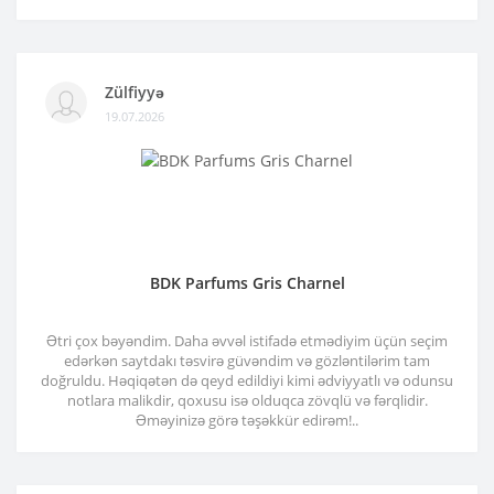
Zülfiyyə
19.07.2026
BDK Parfums Gris Charnel
Ətri çox bəyəndim. Daha əvvəl istifadə etmədiyim üçün seçim
edərkən saytdakı təsvirə güvəndim və gözləntilərim tam
doğruldu. Həqiqətən də qeyd edildiyi kimi ədviyyatlı və odunsu
notlara malikdir, qoxusu isə olduqca zövqlü və fərqlidir.
Əməyinizə görə təşəkkür edirəm!..