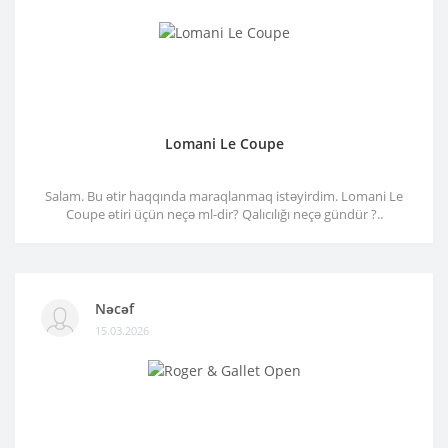
Lomani Le Coupe
Salam. Bu ətir haqqında maraqlanmaq istəyirdim. Lomani Le
Coupe ətiri üçün neçə ml-dir? Qalıcılığı neçə gündür ?..
Nəcəf
15.03.2026