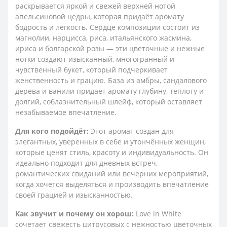
раскрывается яркой и свежей верхней нотой
апельсиновой цедры, которая придаёт аромату
бодрость и лёгкость. Сердце композиции состоит из
магнолии, нарцисса, риса, итальянского жасмина,
ириса и болгарской розы — эти цветочные и нежные
нотки создают изысканный, многогранный и
чувственный букет, который подчеркивает
женственность и грацию. База из амбры, сандалового
дерева и ванили придаёт аромату глубину, теплоту и
долгий, соблазнительный шлейф, который оставляет
незабываемое впечатление.
Для кого подойдёт:
Этот аромат создан для
элегантных, уверенных в себе и утончённых женщин,
которые ценят стиль, красоту и индивидуальность. Он
идеально подходит для дневных встреч,
романтических свиданий или вечерних мероприятий,
когда хочется выделяться и производить впечатление
своей грацией и изысканностью.
Как звучит и почему он хорош:
Love in White
сочетает свежесть цитрусовых с нежностью цветочных