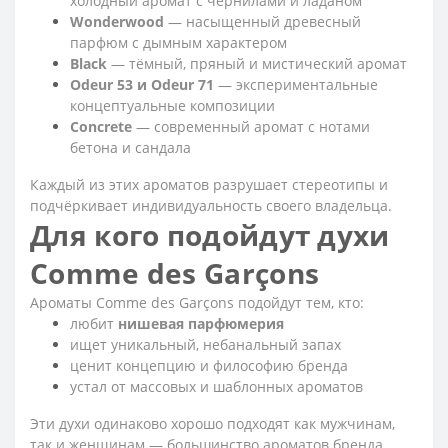
холодный аромат с чернилами и ладаном
Wonderwood
— насыщенный древесный
парфюм с дымным характером
Black
— тёмный, пряный и мистический аромат
Odeur 53 и Odeur 71
— экспериментальные
концептуальные композиции
Concrete
— современный аромат с нотами
бетона и сандала
Каждый из этих ароматов разрушает стереотипы и
подчёркивает индивидуальность своего владельца.
Для кого подойдут духи
Comme des Garçons
Ароматы Comme des Garçons подойдут тем, кто:
любит
нишевая парфюмерия
ищет уникальный, небанальный запах
ценит концепцию и философию бренда
устал от массовых и шаблонных ароматов
Эти духи одинаково хорошо подходят как мужчинам,
так и женщинам — большинство ароматов бренда