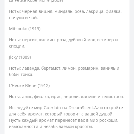
La Petite Robe Noire (2009)
Ноты: черная вишня, миндаль, роза, лакрица, фиалка,
пачули и чай.
Mitsouko (1919)
Ноты: персик, жасмин, роза, дубовый мох, ветивер и
специи.
Jicky (1889)
Ноты: лаванда, бергамот, лимон, розмарин, ваниль и
бобы тонка.
L’Heure Bleue (1912)
Ноты: анис, фиалка, ирис, нероли, жасмин и гелиотроп.
Исследуйте мир Guerlain на DreamScent.Az и откройте
для себя аромат, который говорит с вашей душой.
Пусть каждый аромат перенесет вас в мир роскоши,
изысканности и незабываемой красоты.