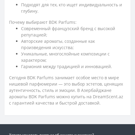
Подходят для тех, кто ищет индивидуальность и
глубину.
Почему выбирают BDK Parfums:
Современный французский бренд с высокой
репутацией;
Авторские ароматы, созданные как
произведения искусства;
Уникальные, многослойные композиции с
характером;
Гармония между традицией и инновацией.
Сегодня
BDK Parfums
занимает особое место в мире
нишевой парфюмерии — это выбор эстетов, ценящих
аутентичность, стиль и эмоции. В Азербайджане
ароматы
BDK Parfums
можно купить на
DreamScent.az
с гарантией качества и быстрой доставкой.
Хотите узнавать первым об акциях и скидках?