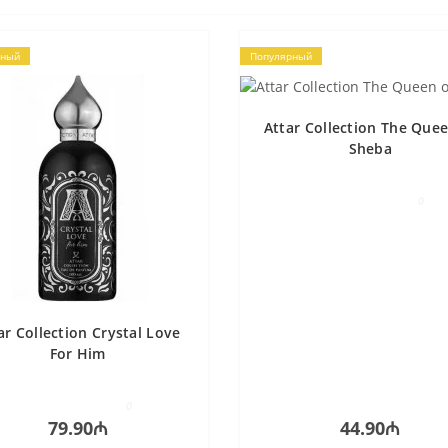
рный
Популярный
Attar Collection The Quee
Sheba
0
ar Collection Crystal Love
For Him
0
79.90₼
44.90₼