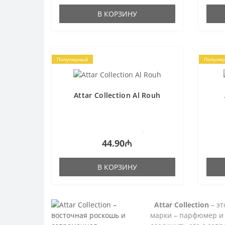
В КОРЗИНУ
Популярный
Популя
Attar Collection Al Rouh
0
44.90₼
В КОРЗИНУ
Attar Collection
– эт
марки – парфюмер и