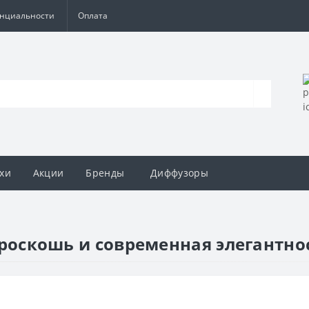
енциальности
Оплата
хи
Акции
Бренды
Диффузоры
ая роскошь и современная элегантн