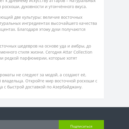
т к древнему искусству аттаров – натуральных
 роскоши, духовности и утончённого вкуса.
яющий две культуры: величие восточных
атуральных ингредиентах высочайшего качества
кцентах. Благодаря этому духи получаются
сточных шедевров на основе уда и амбры, до
енного стиля жизни. Сегодня Attar Collection
ели редкой парфюмерии, которые хотят
роматы не следуют за модой, а создают её,
 владельца. Откройте мир восточной роскоши с
да с быстрой доставкой по Азербайджану.
Подписаться