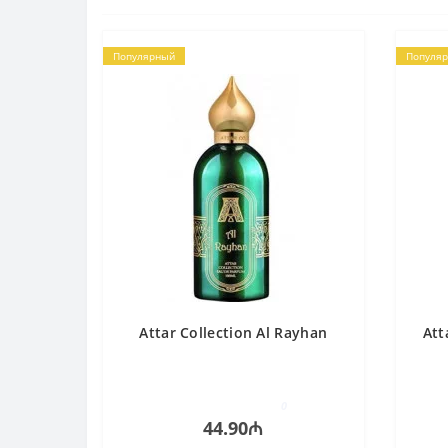
Популярный
Популя
Attar Collection Al Rayhan
Att
0
44.90₼