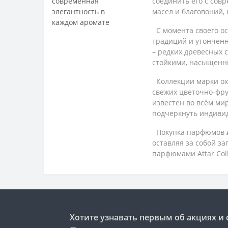
соединить его с сов
масел и благовоний,
С момента своего о
традиций и утончённ
– редких древесных 
стойкими, насыщенн
Коллекции марки охв
свежих цветочно-фру
известен во всём ми
подчеркнуть индивид
Покупка парфюмов
оставляя за собой з
парфюмами Attar Col
Хотите узнавать первым об акциях и 