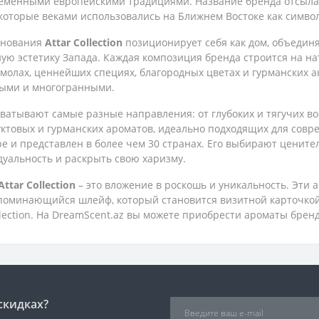
ременными европейскими традициями. Название бренда отсылае
 которые веками использовались на Ближнем Востоке как символ
снования
Attar Collection
позиционирует себя как дом, объедин
ую эстетику Запада. Каждая композиция бренда строится на н
смолах, ценнейших специях, благородных цветах и гурманских а
ыми и многогранными.
атывают самые разные направления: от глубоких и тягучих во
ктовых и гурманских ароматов, идеально подходящих для соврем
ре и представлен в более чем 30 странах. Его выбирают ценит
уальность и раскрыть свою харизму.
Attar Collection
– это вложение в роскошь и уникальность. Эти а
апоминающийся шлейф, который становится визитной карточкой
lection. На DreamScent.az вы можете приобрести ароматы брен
скидках?