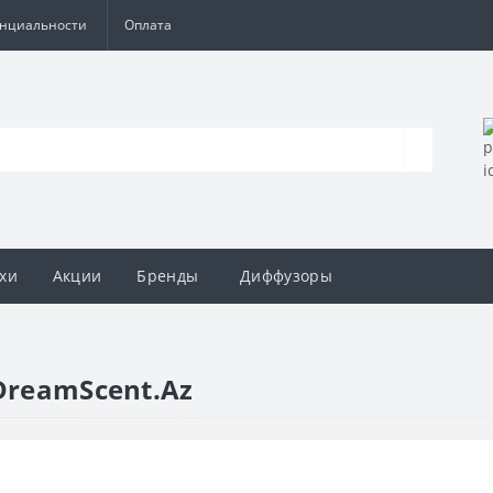
енциальности
Оплата
хи
Акции
Бренды
Диффузоры
DreamScent.Az