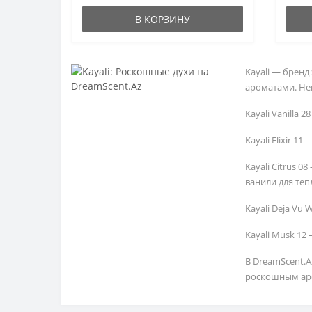
В КОРЗИНУ
Kayali — брен
ароматами. Не
Kayali Vanilla
Kayali Elixir 
Kayali Citrus 
ванили для теп
Kayali Deja Vu
Kayali Musk 12
В DreamScent.A
роскошным ар