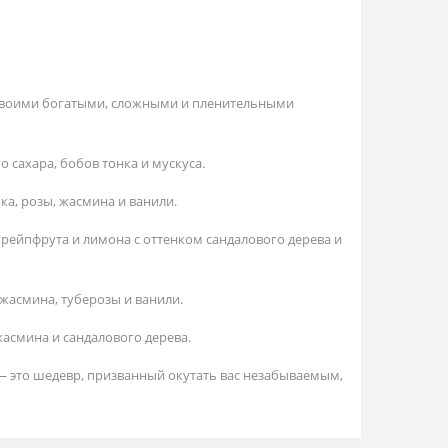
 своими богатыми, сложными и пленительными
о сахара, бобов тонка и мускуса.
ка, розы, жасмина и ванили.
 грейпфрута и лимона с оттенком сандалового дерева и
 жасмина, туберозы и ванили.
жасмина и сандалового дерева.
 — это шедевр, призванный окутать вас незабываемым,