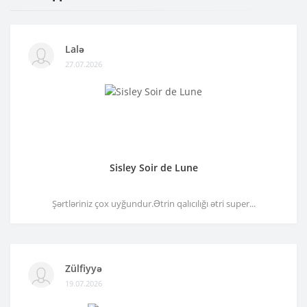
Lalə
27.07.2026
Sisley Soir de Lune
Şərtləriniz çox uyğundur.Ətrin qalıcılığı ətri super...
Zülfiyyə
19.07.2026