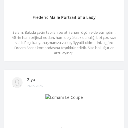
Frederic Malle Portrait of a Lady
Salam, Bakıda çətin tapılan bu ətri anam üçün əldə etmişdim.
Ətrin həm orijinal notları, həm də yüksək qalıcılığı bizi çox razı
saldı. Peşəkar yanaşmanıza və keyfiyyətli xidmətinizə görə
Dream Scent komandasına təşəkkür edirik. Sizə bol uğurlar
arzulayırıq!..
Ziya
24.05.2026