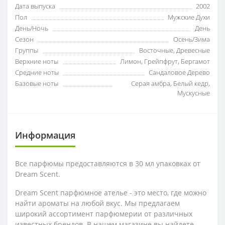
Дата выпуска
2002
Пол
Мужские Духи
День/Ночь
День
Сезон
Осень/Зима
Группы
Восточные, Древесные
Верхние ноты
Лимон, Грейпфрут, Бергамот
Средние ноты
Сандаловое Дерево
Базовые ноты
Серая амбра, Белый кедр,
Мускусные
Информация
Все парфюмы предоставляются в 30 мл упаковках от
Dream Scent.
Dream Scent парфюмное ателье - это место, где можно
найти ароматы на любой вкус. Мы предлагаем
широкий ассортимент парфюмерии от различных
известных брендов. В нашем магазине вы найдете