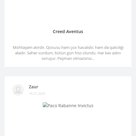
Creed Aventus
Möhtəşəm ətirdir. Qoxusu həm çox havalıdır, həm də qalıcılığı
əladır. Səhər vurdum, bütün gün hiss olundu. Hər kəs adını
soruşur. Peşman olmazsınız...
Zaur
16.01.2026