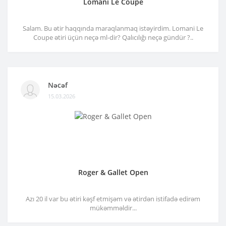
Lomani Le Coupe
Salam. Bu ətir haqqında maraqlanmaq istəyirdim. Lomani Le
Coupe ətiri üçün neçə ml-dir? Qalıcılığı neçə gündür ?..
Nəcəf
15.03.2026
Roger & Gallet Open
Azı 20 il var bu ətiri kəşf etmişəm və ətirdən istifadə edirəm
mükəmməldir...