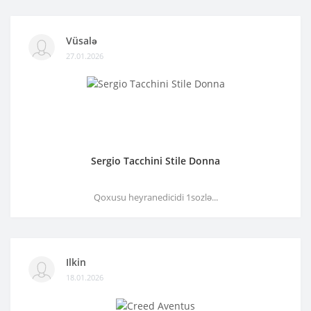
Vüsalə
27.01.2026
Sergio Tacchini Stile Donna
Qoxusu heyranedicidi 1sozlə...
Ilkin
18.01.2026