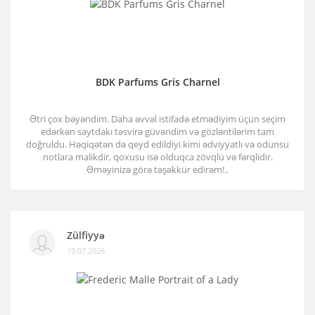
BDK Parfums Gris Charnel
Ətri çox bəyəndim. Daha əvvəl istifadə etmədiyim üçün seçim
edərkən saytdakı təsvirə güvəndim və gözləntilərim tam
doğruldu. Həqiqətən də qeyd edildiyi kimi ədviyyatlı və odunsu
notlara malikdir, qoxusu isə olduqca zövqlü və fərqlidir.
Əməyinizə görə təşəkkür edirəm!..
Zülfiyyə
19.07.2026