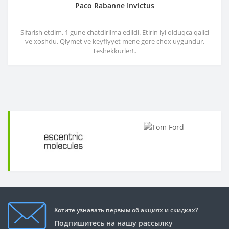
Paco Rabanne Invictus
Sifarish etdim, 1 gune chatdirilma edildi. Etirin iyi olduqca qalici
ve xoshdu. Qiymet ve keyfiyyet mene gore chox uygundur.
Teshekkurler!..
Хотите узнавать первым об акциях и скидках?
Подпишитесь на нашу рассылку