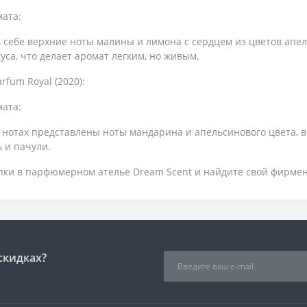
ата:
в себе верхние ноты малины и лимона с сердцем из цветов апел
уса, что делает аромат легким, но живым.
arfum Royal (2020):
ата:
х нотах представлены ноты мандарина и апельсинового цвета, в
 и пачули.
пки в парфюмерном ателье Dream Scent и найдите свой фирмен
скидках?