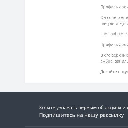
Профиль аром
Он сочетает 
пачули и муск
Elie Saab Le P
Профиль аром
В его верхни
амбра, ваниль
Делайте поку
Хотите узнавать первым об акциях и 
Подпишитесь на нашу рассылку