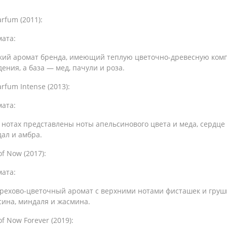
arfum (2011):
ата:
кий аромат бренда, имеющий теплую цветочно-древесную ком
ения, а база — мед, пачули и роза.
arfum Intense (2013):
ата:
 нотах представлены ноты апельсинового цвета и меда, сердце –
дал и амбра.
 of Now (2017):
ата:
орехово-цветочный аромат с верхними нотами фисташек и груши
сина, миндаля и жасмина.
 of Now Forever (2019):