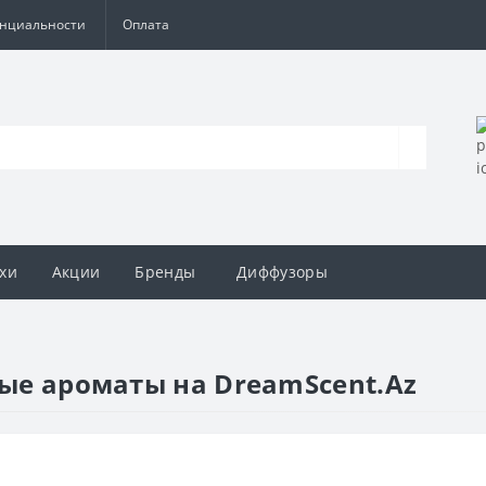
енциальности
Оплата
хи
Акции
Бренды
Диффузоры
ные ароматы на DreamScent.Az