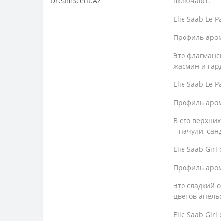
включают:
Elie Saab Le P
Профиль аром
Это флагманс
жасмин и гард
Elie Saab Le P
Профиль аром
В его верхних
– пачули, сан
Elie Saab Girl
Профиль аром
Это сладкий 
цветов апель
Elie Saab Girl