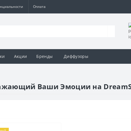
енциальности
Оплата
хи
Акции
Бренды
Диффузоры
ражающий Ваши Эмоции на DreamS
рный