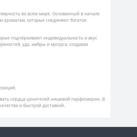
ярность во всём мире.
Основанный в начале
ым ароматам, которые соединяют богатое
орые подчёркивают индивидуальность и вкус
яностей, уда, амбры и мускуса, создавая
позиций.
ывать сердца ценителей нишевой парфюмерии. В
качества и быстрой доставкой.