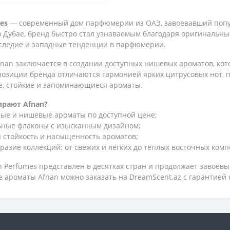
es
— современный дом парфюмерии из ОАЭ, завоевавший попул
 в Дубае, бренд быстро стал узнаваемым благодаря оригинальн
следие и западные тенденции в парфюмерии.
fnan
заключается в создании доступных нишевых ароматов, кот
позиции бренда отличаются гармонией ярких цитрусовых нот, пр
, стойкие и запоминающиеся ароматы.
рают Afnan?
ые и нишевые ароматы по доступной цене;
ьные флаконы с изысканным дизайном;
 стойкость и насыщенность ароматов;
разие коллекций: от свежих и лёгких до тёплых восточных ком
n Perfumes
представлен в десятках стран и продолжает завоёв
 ароматы Afnan можно заказать на D
reamScent.az
с гарантией 