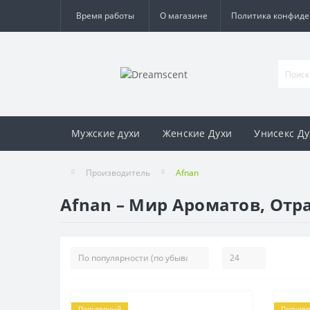
Время работы
О магазине
Политика конфид
Мужские духи
Женские Духи
Унисекс Ду
Производитель
Afnan
Afnan – Мир Ароматов, От
Популярный
Популя