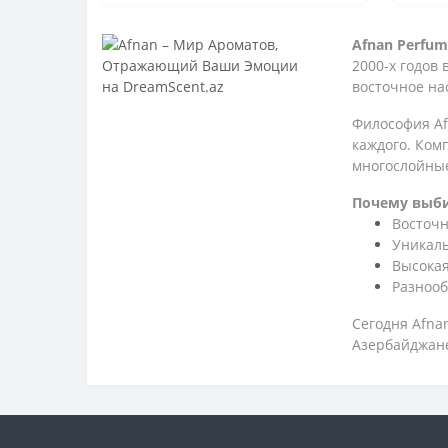
Afnan Perfum
2000-х годов
восточное на
Философия A
каждого. Ком
многослойные
Почему выби
Восточн
Уникал
Высокая
Разнооб
Сегодня
Afna
Азербайджане