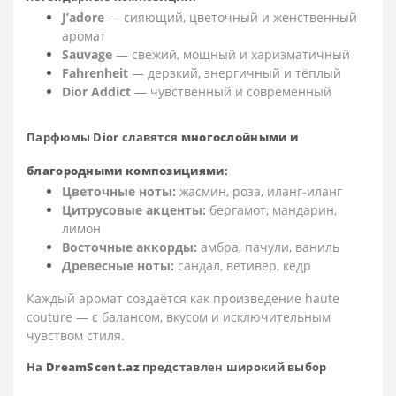
J’adore
— сияющий, цветочный и женственный
аромат
Sauvage
— свежий, мощный и харизматичный
Fahrenheit
— дерзкий, энергичный и тёплый
Dior Addict
— чувственный и современный
Парфюмы Dior славятся
многослойными и
благородными композициями
:
Цветочные ноты:
жасмин, роза, иланг-иланг
Цитрусовые акценты:
бергамот, мандарин,
лимон
Восточные аккорды:
амбра, пачули, ваниль
Древесные ноты:
сандал, ветивер, кедр
Каждый аромат создаётся как произведение haute
couture — с балансом, вкусом и исключительным
чувством стиля.
На
DreamScent.az
представлен широкий выбор