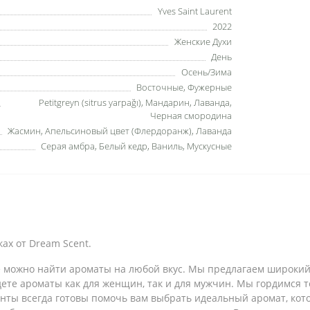
Yves Saint Laurent
2022
Женские Духи
День
Осень/Зима
Восточные, Фужерные
Petitgreyn (sitrus yarpağı), Мандарин, Лаванда,
Черная смородина
Жасмин, Апельсиновый цвет (Флердоранж), Лаванда
Серая амбра, Белый кедр, Ваниль, Мускусные
ах от Dream Scent.
где можно найти ароматы на любой вкус. Мы предлагаем широк
ете ароматы как для женщин, так и для мужчин. Мы гордимся т
анты всегда готовы помочь вам выбрать идеальный аромат, ко