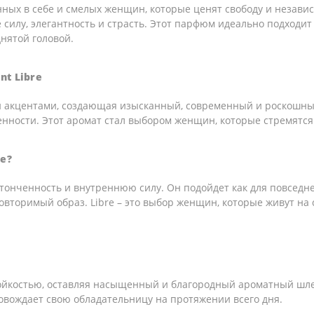
еренных в себе и смелых женщин, которые ценят свободу и незав
силу, элегантность и страсть. Этот парфюм идеально подходит 
нятой головой.
nt Libre
и акцентами, создающая изысканный, современный и роскошный
енности. Этот аромат стал выбором женщин, которые стремятс
re?
 утонченность и внутреннюю силу. Он подойдет как для повседне
повторимый образ. Libre – это выбор женщин, которые живут на
 стойкостью, оставляя насыщенный и благородный ароматный шл
овождает свою обладательницу на протяжении всего дня.