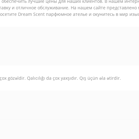
 обеспечить лучшие цены для наших клиентов. В нашем интерн
тавку и отличное обслуживание. На нашем сайте представлено
Посетите Dream Scent парфюмное ателье и окунитесь в мир изы
çox gözəldir. Qalıcılığı da çox yaxşıdır. Qış üçün əla ətirdir.