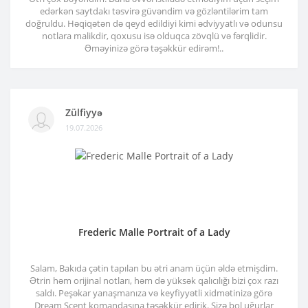
edərkən saytdakı təsvirə güvəndim və gözləntilərim tam
doğruldu. Həqiqətən də qeyd edildiyi kimi ədviyyatlı və odunsu
notlara malikdir, qoxusu isə olduqca zövqlü və fərqlidir.
Əməyinizə görə təşəkkür edirəm!..
Zülfiyyə
19.07.2026
Frederic Malle Portrait of a Lady
Salam, Bakıda çətin tapılan bu ətri anam üçün əldə etmişdim.
Ətrin həm orijinal notları, həm də yüksək qalıcılığı bizi çox razı
saldı. Peşəkar yanaşmanıza və keyfiyyətli xidmətinizə görə
Dream Scent komandasına təşəkkür edirik. Sizə bol uğurlar