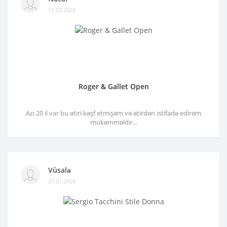
15.03.2026
Roger & Gallet Open
Azı 20 il var bu ətiri kəşf etmişəm və ətirdən istifadə edirəm
mükəmməldir...
Vüsalə
27.01.2026