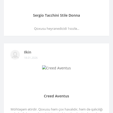
Sergio Tacchini Stile Donna
Qoxusu heyranedicidi 1sozlə...
Ilkin
18.01.2026
Creed Aventus
Möhtəşəm ətirdir. Qoxusu həm çox havalıdır, həm də qalıcılığı