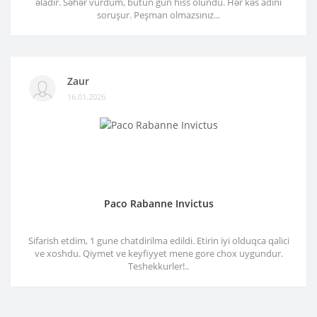
əladır. Səhər vurdum, bütün gün hiss olundu. Hər kəs adını
soruşur. Peşman olmazsınız...
Zaur
16.01.2026
Paco Rabanne Invictus
Sifarish etdim, 1 gune chatdirilma edildi. Etirin iyi olduqca qalici
ve xoshdu. Qiymet ve keyfiyyet mene gore chox uygundur.
Teshekkurler!..