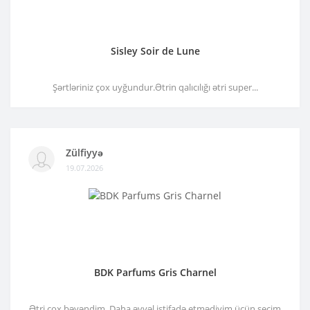
Sisley Soir de Lune
Şərtləriniz çox uyğundur.Ətrin qalıcılığı ətri super...
Zülfiyyə
19.07.2026
BDK Parfums Gris Charnel
Ətri çox bəyəndim. Daha əvvəl istifadə etmədiyim üçün seçim