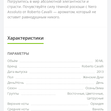
Погрузитесь в мир абсолютной элегантности и
страсти. Почувствуйте силу тёмной роскоши с Nero
Assoluto от Roberto Cavalli — ароматом, который не
оставит равнодушным никого.
Характеристики
ПАРАМЕТРЫ
Объём
30 ML
Бренд
Roberto Cavalli
Дата выпуска
2013
Пол
Женские Духи
День/Ночь
День
Сезон
Осень/Зима
Группы
Восточные, Цветочные,
Цитрусные
Верхние ноты
Орхидея
Средние ноты
Ваниль