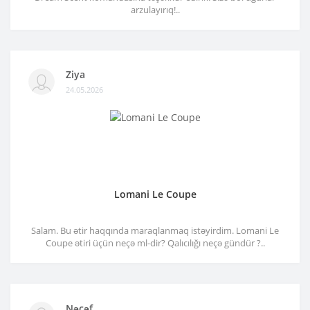
arzulayırıq!..
Ziya
24.05.2026
Lomani Le Coupe
Salam. Bu ətir haqqında maraqlanmaq istəyirdim. Lomani Le
Coupe ətiri üçün neçə ml-dir? Qalıcılığı neçə gündür ?..
Nəcəf