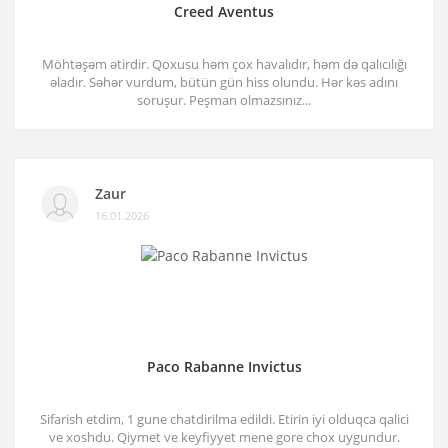
Creed Aventus
Möhtəşəm ətirdir. Qoxusu həm çox havalıdır, həm də qalıcılığı
əladır. Səhər vurdum, bütün gün hiss olundu. Hər kəs adını
soruşur. Peşman olmazsınız...
Zaur
16.01.2026
Paco Rabanne Invictus
Sifarish etdim, 1 gune chatdirilma edildi. Etirin iyi olduqca qalici
ve xoshdu. Qiymet ve keyfiyyet mene gore chox uygundur.