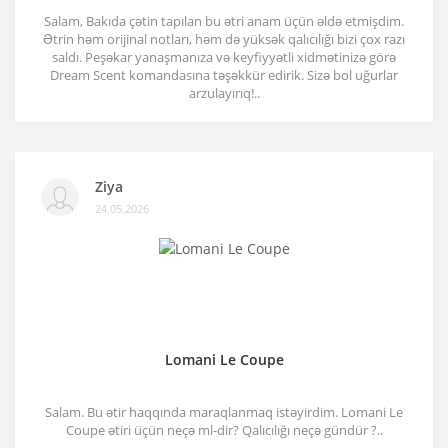
Salam, Bakıda çətin tapılan bu ətri anam üçün əldə etmişdim.
Ətrin həm orijinal notları, həm də yüksək qalıcılığı bizi çox razı
saldı. Peşəkar yanaşmanıza və keyfiyyətli xidmətinizə görə
Dream Scent komandasına təşəkkür edirik. Sizə bol uğurlar
arzulayırıq!..
Ziya
24.05.2026
Lomani Le Coupe
Salam. Bu ətir haqqında maraqlanmaq istəyirdim. Lomani Le
Coupe ətiri üçün neçə ml-dir? Qalıcılığı neçə gündür ?..