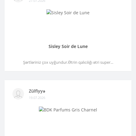
27.07.2026
Sisley Soir de Lune
Şərtləriniz çox uyğundur.Ətrin qalıcılığı ətri super...
Zülfiyyə
19.07.2026