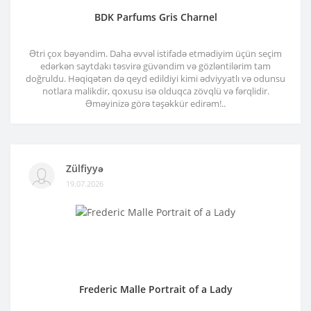
BDK Parfums Gris Charnel
Ətri çox bəyəndim. Daha əvvəl istifadə etmədiyim üçün seçim
edərkən saytdakı təsvirə güvəndim və gözləntilərim tam
doğruldu. Həqiqətən də qeyd edildiyi kimi ədviyyatlı və odunsu
notlara malikdir, qoxusu isə olduqca zövqlü və fərqlidir.
Əməyinizə görə təşəkkür edirəm!..
Zülfiyyə
19.07.2026
Frederic Malle Portrait of a Lady