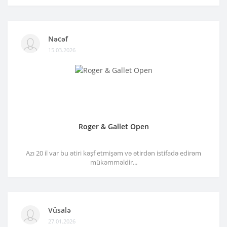
Nəcəf
15.03.2026
Roger & Gallet Open
Azı 20 il var bu ətiri kəşf etmişəm və ətirdən istifadə edirəm
mükəmməldir...
Vüsalə
27.01.2026