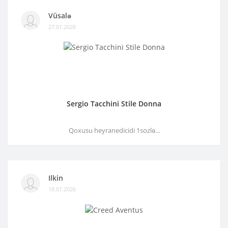
Vüsalə
27.01.2026
Sergio Tacchini Stile Donna
Qoxusu heyranedicidi 1sozlə...
Ilkin
18.01.2026