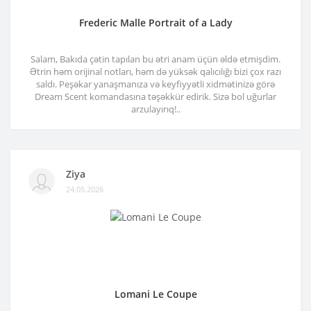
Frederic Malle Portrait of a Lady
Salam, Bakıda çətin tapılan bu ətri anam üçün əldə etmişdim.
Ətrin həm orijinal notları, həm də yüksək qalıcılığı bizi çox razı
saldı. Peşəkar yanaşmanıza və keyfiyyətli xidmətinizə görə
Dream Scent komandasına təşəkkür edirik. Sizə bol uğurlar
arzulayırıq!..
Ziya
24.05.2026
Lomani Le Coupe