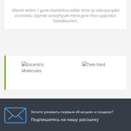
Sifarish etdim, 1 gune chatdirilma edildi. Etirin iyi olduqca qalici
ve xoshdu. Qiymet ve keyfiyyet mene gore chox uygundur.
Teshekkurler!..
Хотите узнавать первым об акциях и скидках?
Подпишитесь на нашу рассылку