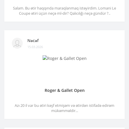
Salam. Bu ətir haqqında maraqlanmaq istəyirdim. Lomani Le
Coupe ətiri üçün neçə ml-dir? Qalıcılığı neçə gündür ?..
Nəcəf
15.03.2026
Roger & Gallet Open
Azı 20 il var bu ətiri kəşf etmişəm və ətirdən istifadə edirəm
mükəmməldir...