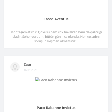
Creed Aventus
Möhtəşəm ətirdir. Qoxusu həm çox havalıdır, həm də qalıcılığı
əladır. Səhər vurdum, bütün gün hiss olundu. Hər kəs adını
soruşur. Peşman olmazsınız...
Zaur
16.01.2026
Paco Rabanne Invictus