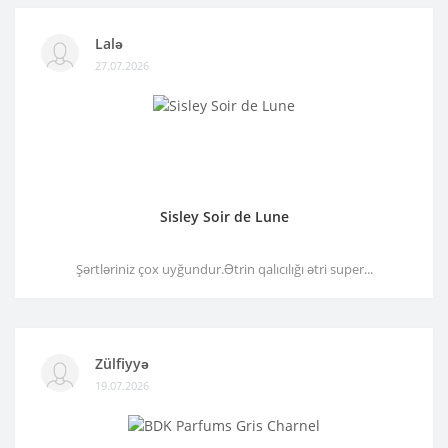
Lalə
27.07.2026
Sisley Soir de Lune
Şərtləriniz çox uyğundur.Ətrin qalıcılığı ətri super...
Zülfiyyə
19.07.2026