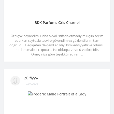
BDK Parfums Gris Charnel
Ətri çox bəyəndim. Daha əvvəl istifadə etmədiyim üçün seçim
edərkən saytdakı təsvirə güvəndim və gözləntilərim tam
doğruldu. Həqiqətən də qeyd edildiyi kimi ədviyyatlı və odunsu
notlara malikdir, qoxusu isə olduqca zövqlü və fərqlidir.
Əməyinizə görə təşəkkür edirəm!..
Zülfiyyə
19.07.2026