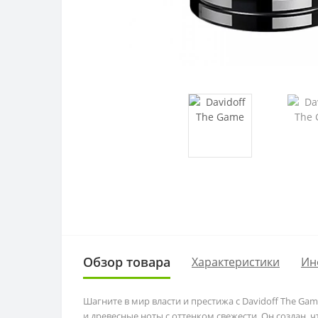
Обзор товара
Характеристики
Ин
Шагните в мир власти и престижа с Davidoff The G
и древесные ноты с оттенком свежести. Он создан,