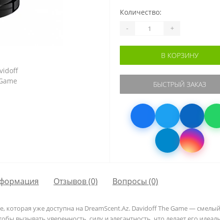
Количество:
-
+
В КОРЗИНУ
БЫСТРЫЙ ЗАКАЗ
формация
Отзывов (0)
Вопросы
(0)
ame, которая уже доступна на DreamScent.Az. Davidoff The Game — сме
 чтобы вызывать уверенность, силу и элегантность, что делает его ид