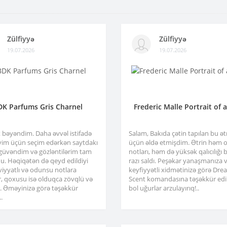
Zülfiyyə
Zülfiyyə
19.07.2026
19.07.2026
DK Parfums Gris Charnel
Frederic Malle Portrait of 
x bəyəndim. Daha əvvəl istifadə
Salam, Bakıda çətin tapılan bu ə
im üçün seçim edərkən saytdakı
üçün əldə etmişdim. Ətrin həm or
 güvəndim və gözləntilərim tam
notları, həm də yüksək qalıcılığı b
u. Həqiqətən də qeyd edildiyi
razı saldı. Peşəkar yanaşmanıza 
viyyatlı və odunsu notlara
keyfiyyətli xidmətinizə görə Dre
r, qoxusu isə olduqca zövqlü və
Scent komandasına təşəkkür edir
ir. Əməyinizə görə təşəkkür
bol uğurlar arzulayırıq!..
.