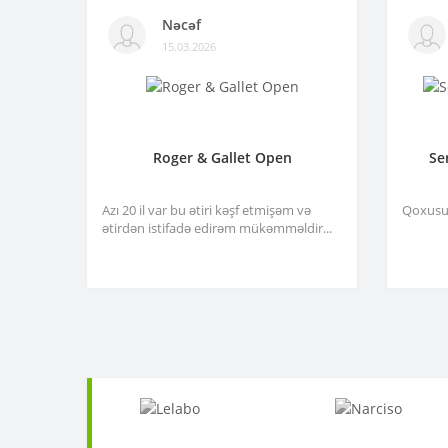
Nəcəf
15.03.2026
Roger & Gallet Open
Se
Azı 20 il var bu ətiri kəşf etmişəm və
Qoxusu 
ətirdən istifadə edirəm mükəmməldir...