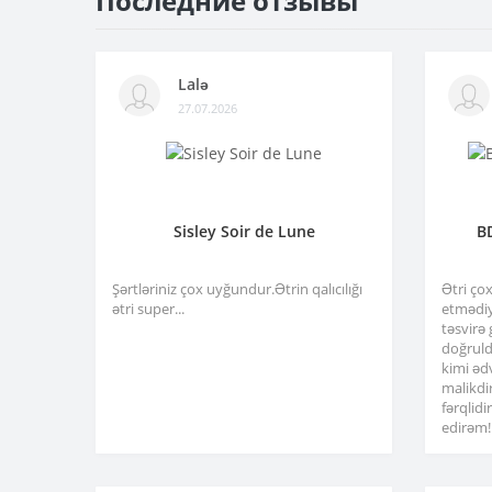
Последние отзывы
Lalə
27.07.2026
Sisley Soir de Lune
B
Şərtləriniz çox uyğundur.Ətrin qalıcılığı
Ətri ço
ətri super...
etmədiy
təsvirə
doğruld
kimi əd
malikdi
fərqlid
edirəm!.