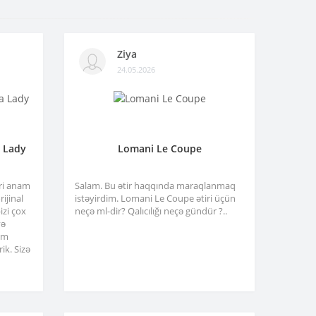
Ziya
24.05.2026
a Lady
Lomani Le Coupe
tri anam
Salam. Bu ətir haqqında maraqlanmaq
ijinal
istəyirdim. Lomani Le Coupe ətiri üçün
izi çox
neçə ml-dir? Qalıcılığı neçə gündür ?..
və
am
ik. Sizə