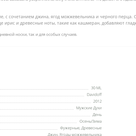
ие, с сочетанием джина, ягод можжевельника и черного перца.
де ирис и древесные ноты, такие как кашмеран, добавляют глад
невной носки, так и для особых случаев.
30 ML
Davidoff
2012
Мужские Духи
День
Осень/Зима
Фужерные, Древесные
Джин, Ягоды можжевельника