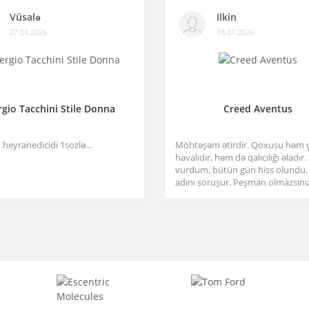
Vüsalə
Ilkin
27.01.2026
18.01.2026
rgio Tacchini Stile Donna
Creed Aventus
heyranedicidi 1sozlə...
Möhtəşəm ətirdir. Qoxusu həm 
havalıdır, həm də qalıcılığı əladır
vurdum, bütün gün hiss olundu.
adını soruşur. Peşman olmazsınız