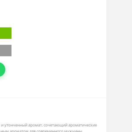
лый и утонченный аромат, сочетающий ароматические
еальным ароматом для современного мужчины,