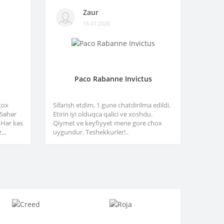
Zaur
16.01.2026
Paco Rabanne Invictus
çox
Sifarish etdim, 1 gune chatdirilma edildi.
. Səhər
Etirin iyi olduqca qalici ve xoshdu.
 Hər kəs
Qiymet ve keyfiyyet mene gore chox
...
uygundur. Teshekkurler!..