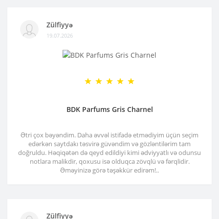
Zülfiyyə
19.07.2026
BDK Parfums Gris Charnel
Ətri çox bəyəndim. Daha əvvəl istifadə etmədiyim üçün seçim
edərkən saytdakı təsvirə güvəndim və gözləntilərim tam
doğruldu. Həqiqətən də qeyd edildiyi kimi ədviyyatlı və odunsu
notlara malikdir, qoxusu isə olduqca zövqlü və fərqlidir.
Əməyinizə görə təşəkkür edirəm!..
Zülfiyyə