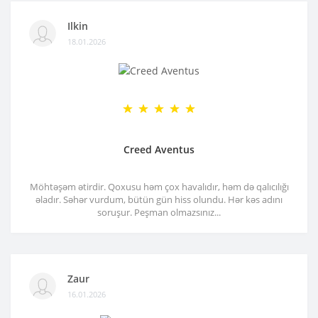
Ilkin
18.01.2026
Creed Aventus
Möhtəşəm ətirdir. Qoxusu həm çox havalıdır, həm də qalıcılığı
əladır. Səhər vurdum, bütün gün hiss olundu. Hər kəs adını
soruşur. Peşman olmazsınız...
Zaur
16.01.2026