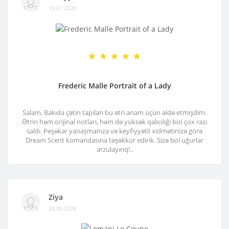
19.07.2026
Frederic Malle Portrait of a Lady
Salam, Bakıda çətin tapılan bu ətri anam üçün əldə etmişdim.
Ətrin həm orijinal notları, həm də yüksək qalıcılığı bizi çox razı
saldı. Peşəkar yanaşmanıza və keyfiyyətli xidmətinizə görə
Dream Scent komandasına təşəkkür edirik. Sizə bol uğurlar
arzulayırıq!..
Ziya
24.05.2026