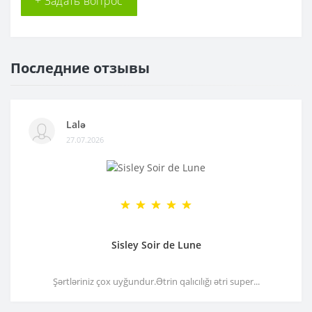
+ Задать вопрос
Последние отзывы
Lalə
27.07.2026
Sisley Soir de Lune
Şərtləriniz çox uyğundur.Ətrin qalıcılığı ətri super...