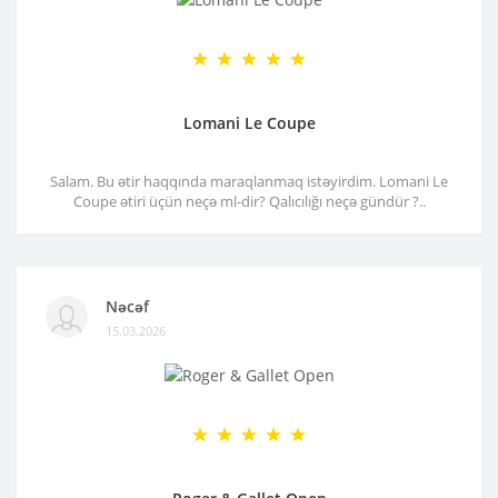
Lomani Le Coupe
Salam. Bu ətir haqqında maraqlanmaq istəyirdim. Lomani Le
Coupe ətiri üçün neçə ml-dir? Qalıcılığı neçə gündür ?..
Nəcəf
15.03.2026