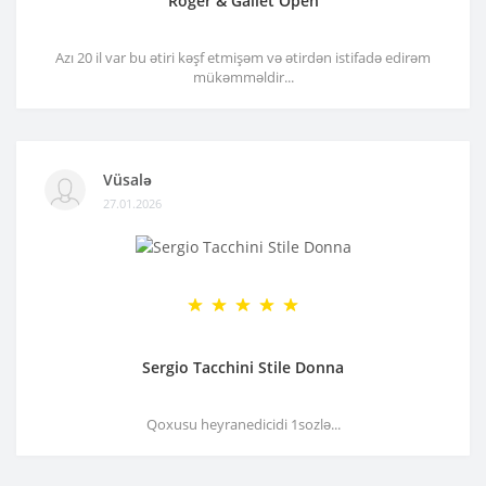
Roger & Gallet Open
Azı 20 il var bu ətiri kəşf etmişəm və ətirdən istifadə edirəm
mükəmməldir...
Vüsalə
27.01.2026
Sergio Tacchini Stile Donna
Qoxusu heyranedicidi 1sozlə...