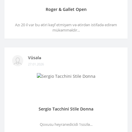
Roger & Gallet Open
Azı 20 il var bu ətiri kəşf etmişəm və ətirdən istifadə edirəm
mükəmməldir...
Vüsalə
27.01.2026
Sergio Tacchini Stile Donna
Qoxusu heyranedicidi 1sozlə...