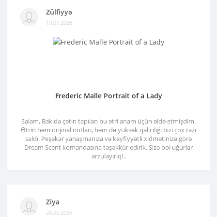
Zülfiyyə
19.07.2026
Frederic Malle Portrait of a Lady
Salam, Bakıda çətin tapılan bu ətri anam üçün əldə etmişdim.
Ətrin həm orijinal notları, həm də yüksək qalıcılığı bizi çox razı
saldı. Peşəkar yanaşmanıza və keyfiyyətli xidmətinizə görə
Dream Scent komandasına təşəkkür edirik. Sizə bol uğurlar
arzulayırıq!..
Ziya
24.05.2026