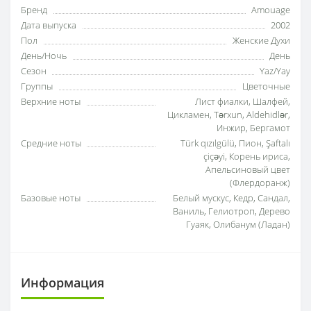
Бренд
Amouage
Дата выпуска
2002
Пол
Женские Духи
День/Ночь
День
Сезон
Yaz/Yay
Группы
Цветочные
Верхние ноты
Лист фиалки, Шалфей,
Цикламен, Tərxun, Aldehidlər,
Инжир, Бергамот
Средние ноты
Türk qızılgülü, Пион, Şaftalı
çiçəyi, Корень ириса,
Апельсиновый цвет
(Флердоранж)
Базовые ноты
Белый мускус, Кедр, Сандал,
Ваниль, Гелиотроп, Дерево
Гуаяк, Олибанум (Ладан)
Информация