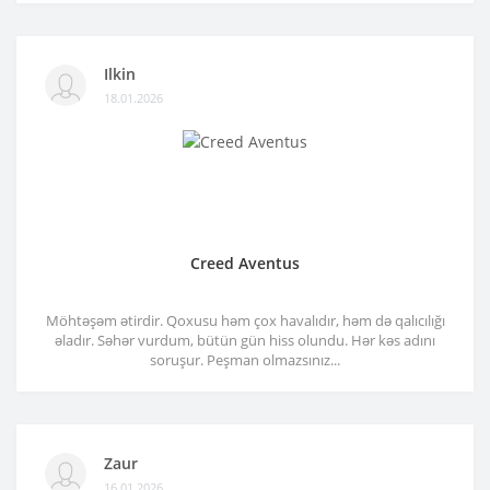
Ilkin
18.01.2026
Creed Aventus
Möhtəşəm ətirdir. Qoxusu həm çox havalıdır, həm də qalıcılığı
əladır. Səhər vurdum, bütün gün hiss olundu. Hər kəs adını
soruşur. Peşman olmazsınız...
Zaur
16.01.2026