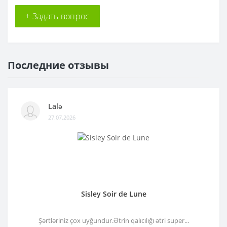
+ Задать вопрос
Последние отзывы
Lalə
27.07.2026
Sisley Soir de Lune
Şərtləriniz çox uyğundur.Ətrin qalıcılığı ətri super...