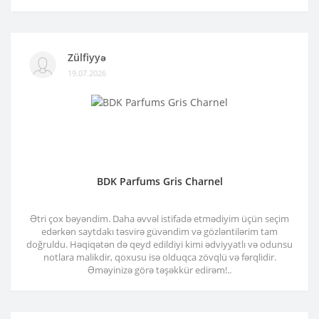
Zülfiyyə
19.07.2026
BDK Parfums Gris Charnel
Ətri çox bəyəndim. Daha əvvəl istifadə etmədiyim üçün seçim
edərkən saytdakı təsvirə güvəndim və gözləntilərim tam
doğruldu. Həqiqətən də qeyd edildiyi kimi ədviyyatlı və odunsu
notlara malikdir, qoxusu isə olduqca zövqlü və fərqlidir.
Əməyinizə görə təşəkkür edirəm!..