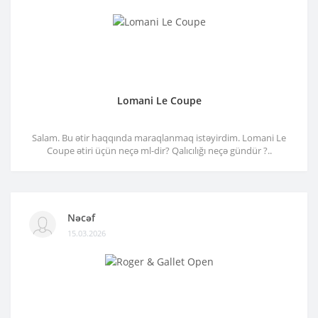
Lomani Le Coupe
Salam. Bu ətir haqqında maraqlanmaq istəyirdim. Lomani Le
Coupe ətiri üçün neçə ml-dir? Qalıcılığı neçə gündür ?..
Nəcəf
15.03.2026