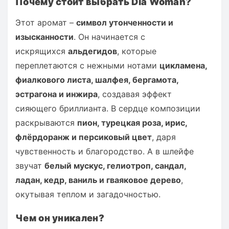
Почему стоит выбрать Dia Woman?
Этот аромат –
символ утонченности и
изысканности
. Он начинается с
искрящихся
альдегидов
, которые
переплетаются с нежными нотами
цикламена,
фиалкового листа, шалфея, бергамота,
эстрагона и инжира
, создавая эффект
сияющего бриллианта. В сердце композиции
раскрываются
пион, турецкая роза, ирис,
флёрдоранж и персиковый цвет
, даря
чувственность и благородство. А в шлейфе
звучат
белый мускус, гелиотроп, сандал,
ладан, кедр, ваниль и гваяковое дерево
,
окутывая теплом и загадочностью.
Чем он уникален?