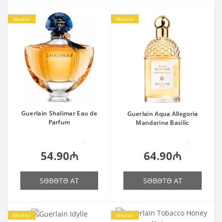
Məşhur
Məşhur
Guerlain Shalimar Eau de
Guerlain Aqua Allegoria
Parfum
Mandarine Basilic
0
0
54.90₼
64.90₼
SƏBƏTƏ AT
SƏBƏTƏ AT
Məşhur
Məşhur