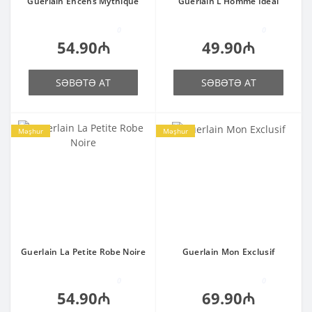
Guerlain Encens Mythique
Guerlain L’Homme Ideal
0
0
54.90₼
49.90₼
SƏBƏTƏ AT
SƏBƏTƏ AT
Məşhur
Məşhur
Guerlain La Petite Robe Noire
Guerlain Mon Exclusif
0
0
54.90₼
69.90₼