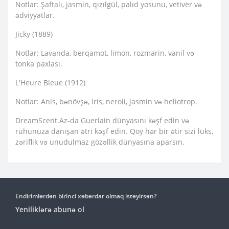
Notlar: Şaftalı, jasmin, qızılgül, palıd yosunu, vetiver və
ədviyyatlar.
Jicky (1889)
Notlar: Lavanda, berqamot, limon, rozmarin, vanil və
tonka paxlası.
L'Heure Bleue (1912)
Notlar: Anis, bənövşə, iris, neroli, jasmin və heliotrop.
DreamScent.Az-da Guerlain dünyasını kəşf edin və
ruhunuza danışan ətri kəşf edin. Qoy hər bir ətir sizi lüks,
zəriflik və unudulmaz gözəllik dünyasına aparsın.
Endirimlərdən birinci xəbərdar olmaq istəyirsən?
Yeniliklərə abunə ol