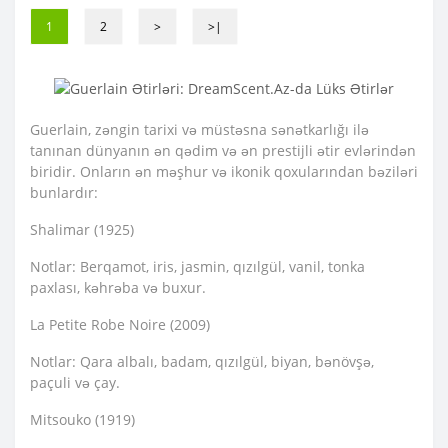
1
2
>
>|
Guerlain, zəngin tarixi və müstəsna sənətkarlığı ilə
tanınan dünyanın ən qədim və ən prestijli ətir evlərindən
biridir. Onların ən məşhur və ikonik qoxularından bəziləri
bunlardır:
Shalimar (1925)
Notlar: Berqamot, iris, jasmin, qızılgül, vanil, tonka
paxlası, kəhrəba və buxur.
La Petite Robe Noire (2009)
Notlar: Qara albalı, badam, qızılgül, biyan, bənövşə,
paçuli və çay.
Mitsouko (1919)