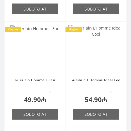
SƏBƏTƏ AT
SƏBƏTƏ AT
Məşhur
Məşhur
Guerlain Homme L'Eau
Guerlain L’Homme Ideal Cool
0
0
49.90₼
54.90₼
SƏBƏTƏ AT
SƏBƏTƏ AT