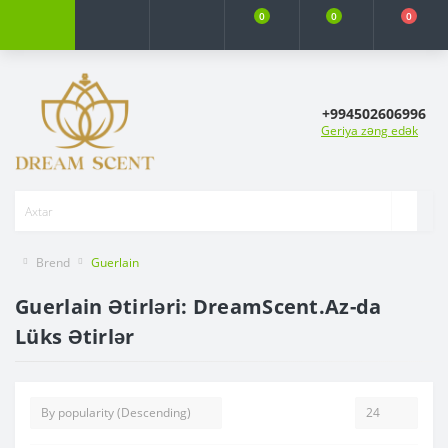
0
0
0
+994502606996
Geriya zəng edək
Brend
Guerlain
Guerlain Ətirləri: DreamScent.Az-da
Lüks Ətirlər