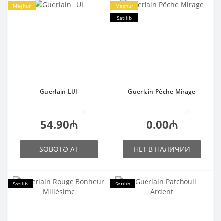
Məşhur
Məşhur
Satılıb
Guerlain LUI
Guerlain Pêche Mirage
0
0
54.90₼
0.00₼
SƏBƏTƏ AT
НЕТ В НАЛИЧИИ
Satılıb
Satılıb