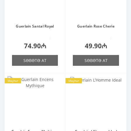
Guerlain Santal Royal
Guerlain Rose Cherie
0
0
74.90₼
49.90₼
SƏBƏTƏ AT
SƏBƏTƏ AT
Məşhur
Məşhur