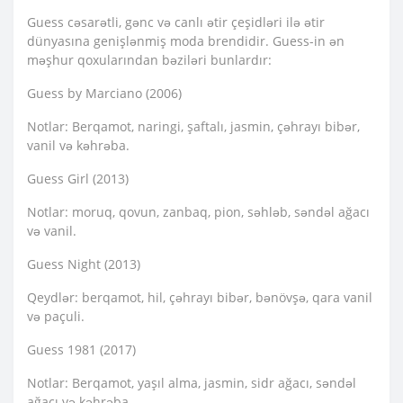
Guess cəsarətli, gənc və canlı ətir çeşidləri ilə ətir
dünyasına genişlənmiş moda brendidir. Guess-in ən
məşhur qoxularından bəziləri bunlardır:
Guess by Marciano (2006)
Notlar: Berqamot, naringi, şaftalı, jasmin, çəhrayı bibər,
vanil və kəhrəba.
Guess Girl (2013)
Notlar: moruq, qovun, zanbaq, pion, səhləb, səndəl ağacı
və vanil.
Guess Night (2013)
Qeydlər: berqamot, hil, çəhrayı bibər, bənövşə, qara vanil
və paçuli.
Guess 1981 (2017)
Notlar: Berqamot, yaşıl alma, jasmin, sidr ağacı, səndəl
ağacı və kəhrəba.