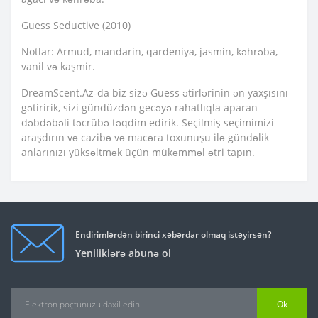
Guess Seductive (2010)
Notlar: Armud, mandarin, qardeniya, jasmin, kəhrəba,
vanil və kaşmir.
DreamScent.Az-da biz sizə Guess ətirlərinin ən yaxşısını
gətiririk, sizi gündüzdən gecəyə rahatlıqla aparan
dəbdəbəli təcrübə təqdim edirik. Seçilmiş seçimimizi
araşdırın və cazibə və macəra toxunuşu ilə gündəlik
anlarınızı yüksəltmək üçün mükəmməl ətri tapın.
Endirimlərdən birinci xəbərdar olmaq istəyirsən?
Yeniliklərə abunə ol
Ok