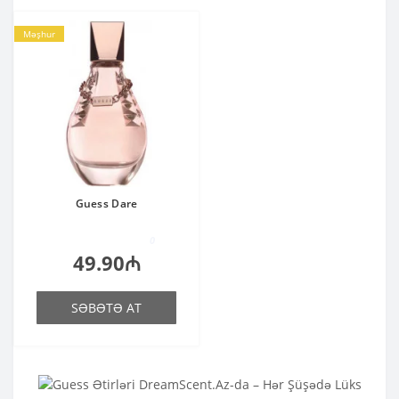
Məşhur
Guess Dare
0
49.90₼
SƏBƏTƏ AT