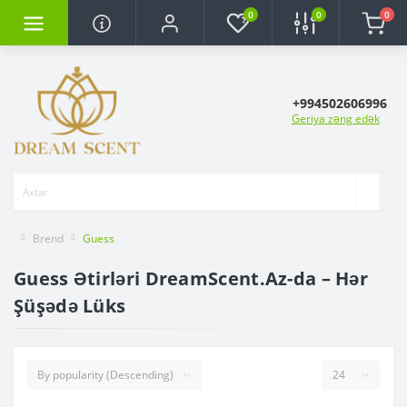
0
0
0
+994502606996
Geriya zəng edək
Brend
Guess
Guess Ətirləri DreamScent.Az-da – Hər
Şüşədə Lüks