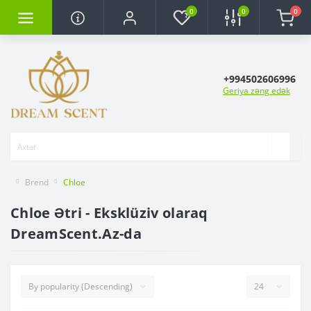
0
0
0
+994502606996
Geriya zəng edək
Brend
Chloe
Chloe Ətri - Eksklüziv olaraq
DreamScent.Az-da