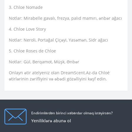
3. Chloe Nomade
Notlar: Mirabelle gavalı, frezya, palıd mamırı, ənbər ağacı
4. Chloe Love Story
Notlar: Neroli, Portağal Çiçəyi, Yasəmən, Sidr ağacı
5. Chloe Roses de Chloe
Notlar: Gül, Berqamot, Müşk, Ənbər
Onlayn ətir atelyeniz olan DreamScent.Az-da Chloé
ətirlərinin zərifliyini və əbədi gözəlliyini kəşf edin.
Endirimlərdən birinci xəbərdar olmaq istəyirsən?
Yeniliklərə abunə ol