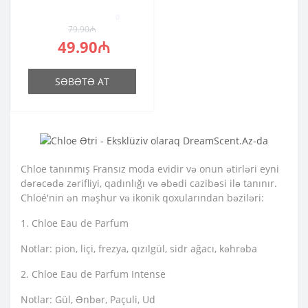
0
79.90₼
49.90₼
SƏBƏTƏ AT
Chloe tanınmış Fransız moda evidir və onun ətirləri eyni
dərəcədə zərifliyi, qadınlığı və əbədi cazibəsi ilə tanınır.
Chloé'nin ən məşhur və ikonik qoxularından bəziləri:
1. Chloe Eau de Parfum
Notlar: pion, liçi, frezya, qızılgül, sidr ağacı, kəhrəba
2. Chloe Eau de Parfum Intense
Notlar: Gül, Ənbər, Paçuli, Ud