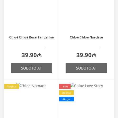
Chloé Chloé Rose Tangerine
Chloe Chloe Narcisse
0
0
39.90₼
39.90₼
SƏBƏTƏ AT
SƏBƏTƏ AT
Məşhur
-38%
Məşhur
Aksiya