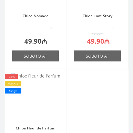
Chloe Nomade
Chloe Love Story
0
0
79.90₼
49.90₼
49.90₼
SƏBƏTƏ AT
SƏBƏTƏ AT
-38%
Məşhur
Aksiya
Chloe Fleur de Parfum