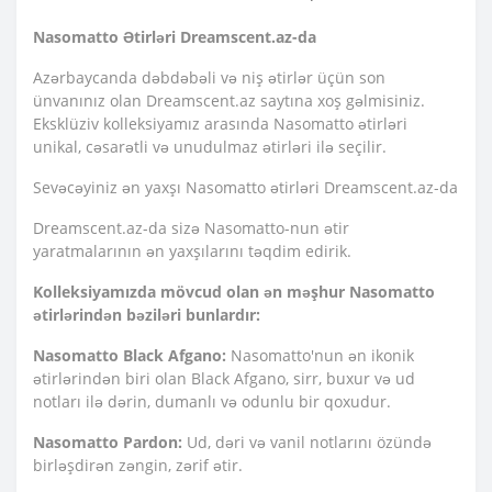
Nasomatto Ətirləri Dreamscent.az-da
Azərbaycanda dəbdəbəli və niş ətirlər üçün son
ünvanınız olan Dreamscent.az saytına xoş gəlmisiniz.
Eksklüziv kolleksiyamız arasında Nasomatto ətirləri
unikal, cəsarətli və unudulmaz ətirləri ilə seçilir.
Sevəcəyiniz ən yaxşı Nasomatto ətirləri Dreamscent.az-da
Dreamscent.az-da sizə Nasomatto-nun ətir
yaratmalarının ən yaxşılarını təqdim edirik.
Kolleksiyamızda mövcud olan ən məşhur Nasomatto
ətirlərindən bəziləri bunlardır:
Nasomatto Black Afgano:
Nasomatto'nun ən ikonik
ətirlərindən biri olan Black Afgano, sirr, buxur və ud
notları ilə dərin, dumanlı və odunlu bir qoxudur.
Nasomatto Pardon:
Ud, dəri və vanil notlarını özündə
birləşdirən zəngin, zərif ətir.