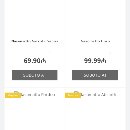
Nasomatto Narcotic Venus
Nasomatto Duro
0
0
69.90₼
99.99₼
SƏBƏTƏ AT
SƏBƏTƏ AT
Məşhur
Məşhur