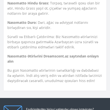
Nasomatto Hindu Grass:
Torpaq, təravətli qoxu olan bir
ətir, Hindu Grass yaşıl ot, çiçəklər və yumşaq ağacların
notlarını bir araya gətirir.
Nasomatto Duro:
Dəri, ağac və ədviyyat notlarını
birləşdirən sıx, kişi ətiridir.
Sürətli və Etibarlı Çatdırılma: Biz Nasomatto ətirlərinizi
birbaşa qapınıza gətirməklə Azərbaycan üzrə sürətli və
etibarlı çatdırılma xidmətləri təklif edirik.
Nasomatto Ətirlərini Dreamscent.az saytından onlayn
alın
Bu gün Nasomatto ətirlərinin sənətkarlığı və dəbdəbəsi
ilə əylənin. İndi alış-veriş edin və ətirdən istifadə tərzinizi
dəyişdirəcək cəsarətli, unudulmaz qoxuları hiss edin!
Endirimlərdən birinci xəbərdar olmaq istəyirsən?