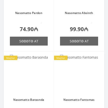
Nasomatto Pardon
Nasomatto Absinth
0
0
74.90₼
99.90₼
SƏBƏTƏ AT
SƏBƏTƏ AT
Məşhur
Məşhur
Nasomatto Baraonda
Nasomatto Fantomas