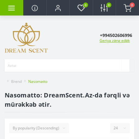
0
0
0
+994502606996
Geriya zəng edək
Brend
Nasomatto
Nasomatto: DreamScent.Az-da fərqli və
mürəkkəb ətir.