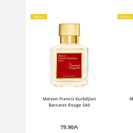
Məşhur
Məşhur
Maison Francis Kurkdjian
M
Baccarat Rouge 540
0
79.90₼