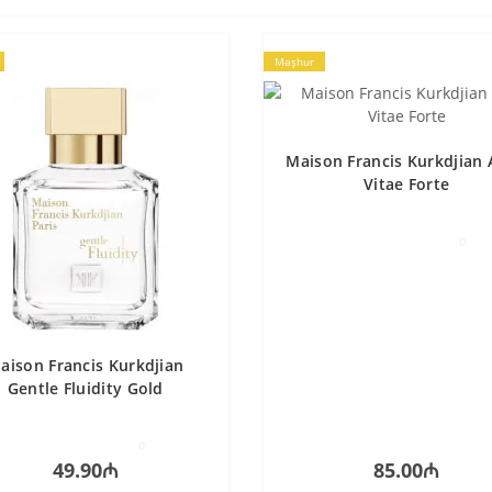
Məşhur
Maison Francis Kurkdjian
Vitae Forte
0
aison Francis Kurkdjian
Gentle Fluidity Gold
0
49.90₼
85.00₼