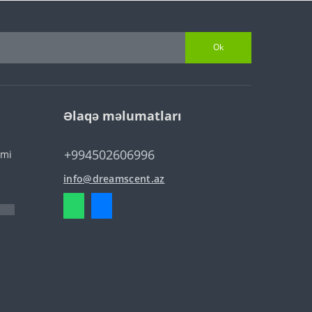
Ok
Əlaqə məlumatları
+994502606996
imi
info@dreamscent.az