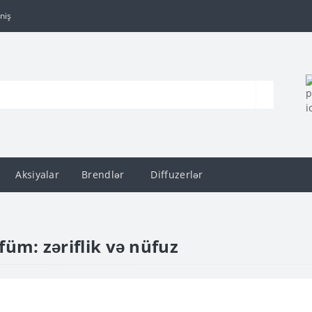
niş
Aksiyalar
Brendlər
Diffuzerlər
üm: zəriflik və nüfuz