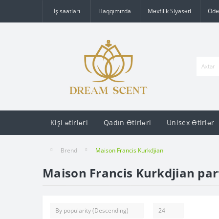
İş saatları
Haqqımızda
Məxfilik Siyasəti
Ödə
Kişi ətirləri
Qadın Ətirləri
Unisex Ətirlər
Brend
Maison Francis Kurkdjian
Maison Francis Kurkdjian parf