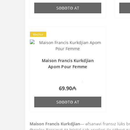
SƏBƏTƏ AT
Məşhur
Maison Francis Kurkdjian
Apom Pour Femme
0
69.90₼
SƏBƏTƏ AT
Maison Francis Kurkdjian
— əfsanəvi fransız lüks b
Əvvəlcə Baccarat öz kristal şah əsərləri ilə şöhrət 