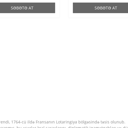
SƏBƏTƏ AT
SƏBƏTƏ AT
rendi, 1764-cü ildə Fransanın Lotaringiya bölgəsində təsis olunub.
qazanmış, bu əsərlər kral saraylarını, diplomatik iqamətgahları və dü