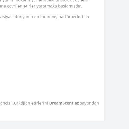
luna çevrilən ətirlər yaratmağa başlamışdır.
isiyası dünyanın ən tanınmış parfümerləri ilə
ancis Kurkdjian ətirlərini
DreamScent.az
saytından