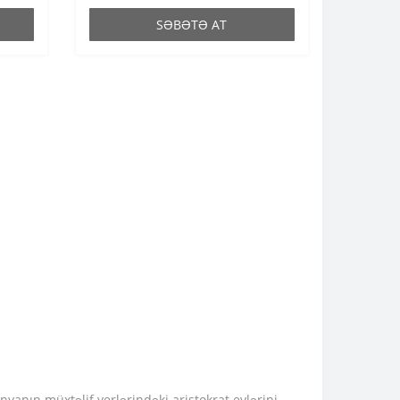
SƏBƏTƏ AT
nyanın müxtəlif yerlərindəki aristokrat evlərini