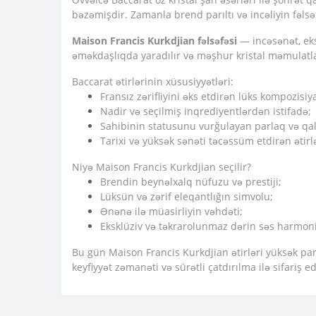
bəzəmişdir. Zamanla brend parıltı və incəliyin fəlsə
Maison Francis Kurkdjian fəlsəfəsi
— incəsənət, eks
əməkdaşlıqda yaradılır və məşhur kristal məmulatlar
Baccarat ətirlərinin xüsusiyyətləri:
Fransız zərifliyini əks etdirən lüks kompozisiya
Nadir və seçilmiş inqrediyentlərdən istifadə;
Sahibinin statusunu vurğulayan parlaq və qalı
Tarixi və yüksək sənəti təcəssüm etdirən ətirl
Niyə Maison Francis Kurkdjian seçilir?
Brendin beynəlxalq nüfuzu və prestiji;
Lüksün və zərif eleqantlığın simvolu;
Ənənə ilə müasirliyin vəhdəti;
Eksklüziv və təkrarolunmaz dərin səs harmoni
Bu gün Maison Francis Kurkdjian ətirləri yüksək par
keyfiyyət zəmanəti və sürətli çatdırılma ilə sifariş ed