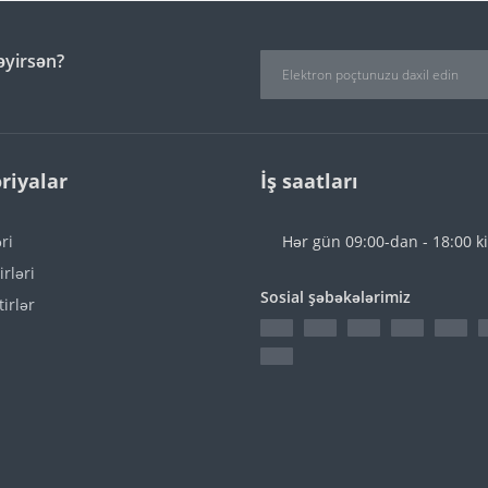
əyirsən?
riyalar
İş saatları
əri
Hər gün 09:00-dan - 18:00 k
rləri
Sosial şəbəkələrimiz
irlər