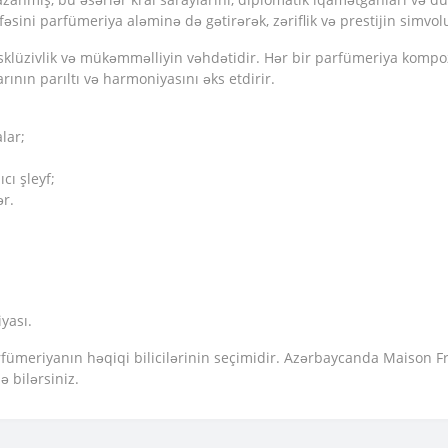
fəsini parfümeriya aləminə də gətirərək, zəriflik və prestijin simvo
klüzivlik və mükəmməlliyin vəhdətidir. Hər bir parfümeriya kompoz
ının parıltı və harmoniyasını əks etdirir.
lar;
cı şleyf;
ər.
yası.
fümeriyanın həqiqi bilicilərinin seçimidir. Azərbaycanda Maison Fr
ə bilərsiniz.