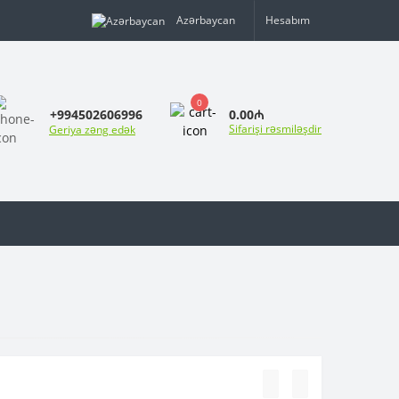
Azərbaycan
Hesabım
0
0.00₼
+994502606996
Sifarişi rəsmiləşdir
Geriya zəng edək