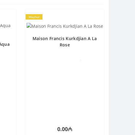
Məşhur
Maison Francis Kurkdjian A La
 Aqua
Rose
0
0.00₼