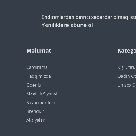
Endirimlərdən birinci xəbərdar olmaq ist
Yeniliklərə abunə ol
Məlumat
Katego
Çatdırılma
Kişi ətirl
Haqqımızda
Qadın Əti
Ödəniş
Unisex Ət
Məxfilik Siyasəti
Saytın xəritəsi
Brendlər
Aksiyalar