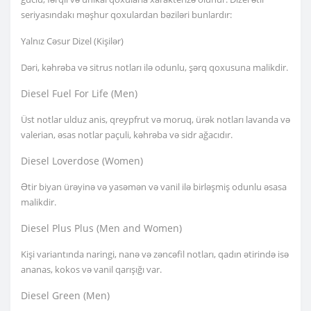
seriyasındakı məşhur qoxulardan bəziləri bunlardır:
Yalnız Cəsur Dizel (Kişilər)
Dəri, kəhrəba və sitrus notları ilə odunlu, şərq qoxusuna malikdir.
Diesel Fuel For Life (Men)
Üst notlar ulduz anis, qreypfrut və moruq, ürək notları lavanda və
valerian, əsas notlar paçuli, kəhrəba və sidr ağacıdır.
Diesel Loverdose (Women)
Ətir biyan ürəyinə və yasəmən və vanil ilə birləşmiş odunlu əsasa
malikdir.
Diesel Plus Plus (Men and Women)
Kişi variantında naringi, nanə və zəncəfil notları, qadın ətirində isə
ananas, kokos və vanil qarışığı var.
Diesel Green (Men)