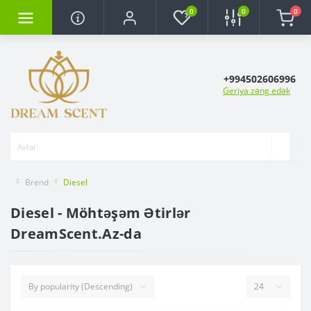
0
0
0
+994502606996
Geriya zəng edək
Brend
Diesel
Diesel - Möhtəşəm Ətirlər
DreamScent.Az-da