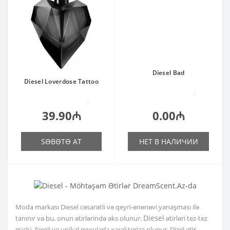
Diesel Bad
Diesel Loverdose Tattoo
0
0
39.90₼
0.00₼
SƏBƏTƏ AT
НЕТ В НАЛИЧИИ
Moda markası Diesel cəsarətli və qeyri-ənənəvi yanaşması ilə
Diesel
tanınır və bu, onun ətirlərində əks olunur.
ətirləri tez-tez
güclü, fərqli və unikal qoxularla xarakterizə olunur. Dizel ətir