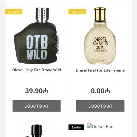
Məşhur
Məşhur
Diesel Only The Brave Wild
Diesel Fuel For Life Femme
0
0
39.90₼
0.00₼
SƏBƏTƏ AT
SƏBƏTƏ AT
Satılıb