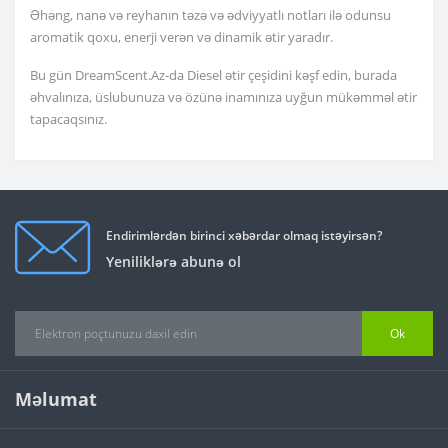
Əhəng, nanə və reyhanın təzə və ədviyyatlı notları ilə odunsu
aromatik qoxu, enerji verən və dinamik ətir yaradır.
Bu gün DreamScent.Az-da Diesel ətir çeşidini kəşf edin, burada
əhvalınıza, üslubunuza və özünə inamınıza uyğun mükəmməl ətir
tapacaqsınız.
Endirimlərdən birinci xəbərdar olmaq istəyirsən?
Yeniliklərə abunə ol
Ok
Məlumat