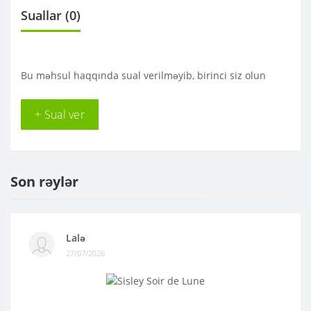
Suallar
(0)
Bu məhsul haqqında sual verilməyib, birinci siz olun
+ Sual ver
Son rəylər
Lalə
27/07/2026