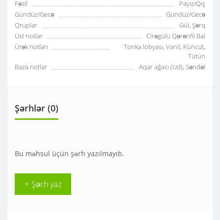
Fəsil
Payız/Qış
Gündüz/Gecə
Gündüz/Gecə
Qruplar
Gül, Şərq
Üst notlar
Cirəgülü Qərənfil Bal
Ürək notları
Tonka lobyası, Vanil, Küncüt,
Tütün
Baza notlar
Aqar ağacı (Ud), Səndəl
Şərhlər (0)
Bu məhsul üçün şərh yazılmayıb.
+ Şərh yaz