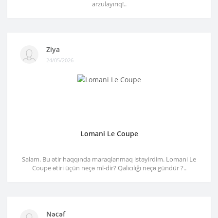
arzulayırıq!..
Ziya
24/05/2026
Lomani Le Coupe
Salam. Bu ətir haqqında maraqlanmaq istəyirdim. Lomani Le
Coupe ətiri üçün neçə ml-dir? Qalıcılığı neçə gündür ?..
Nəcəf