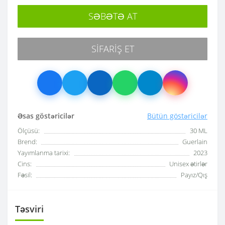
SƏBƏTƏ AT
SIFARIŞ ET
Əsas göstəricilər
Bütün göstəricilər
Ölçüsü:
30 ML
Brend:
Guerlain
Yayımlanma tarixi:
2023
Cins:
Unisex ətirlər
Fəsil:
Payız/Qış
Təsviri