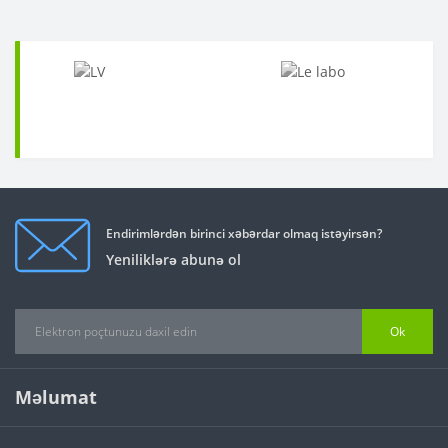
Endirimlərdən birinci xəbərdar olmaq istəyirsən?
Yeniliklərə abunə ol
Ok
Məlumat