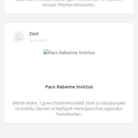
soruşur. Peşman olmazsınız...
Zaur
16/01/2026
Paco Rabanne Invictus
Sifarish etdim, 1 gune chatdirilma edildi. Etirin iyi olduqca qalici
ve xoshdu. Qiymet ve keyfiyyet mene gore chox uygundur.
Teshekkurler!..