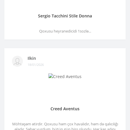
Sergio Tacchini Stile Donna
Qoxusu heyranedicidi 1sozlə...
Ilkin
18/01/2026
Creed Aventus
Möhtəşəm ətirdir. Qoxusu həm çox havalıdır, həm də qalıcılığı
əladır. Səhər vurdum, bütün gün hiss olundu. Hər kəs adını