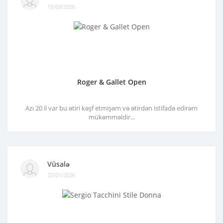
15/03/2026
Roger & Gallet Open
Azı 20 il var bu ətiri kəşf etmişəm və ətirdən istifadə edirəm
mükəmməldir...
Vüsalə
27/01/2026