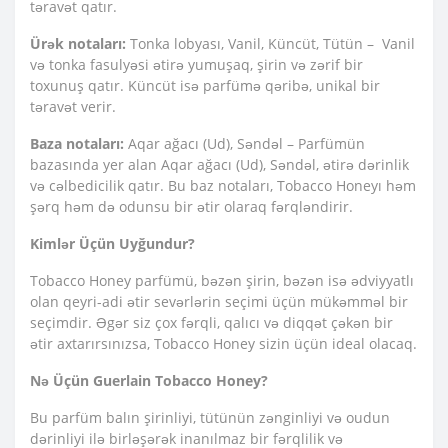
təravət qatır.
Ürək notaları:
Tonka lobyası, Vanil, Küncüt, Tütün – Vanil
və tonka fasulyəsi ətirə yumuşaq, şirin və zərif bir
toxunuş qatır. Küncüt isə parfümə qəribə, unikal bir
təravət verir.
Baza notaları:
Aqar ağacı (Ud), Səndəl – Parfümün
bazasında yer alan Aqar ağacı (Ud), Səndəl, ətirə dərinlik
və cəlbedicilik qatır. Bu baz notaları, Tobacco Honeyı həm
şərq həm də odunsu bir ətir olaraq fərqləndirir.
Kimlər Üçün Uyğundur?
Tobacco Honey parfümü, bəzən şirin, bəzən isə ədviyyatlı
olan qeyri-adi ətir sevərlərin seçimi üçün mükəmməl bir
seçimdir. Əgər siz çox fərqli, qalıcı və diqqət çəkən bir
ətir axtarırsınızsa, Tobacco Honey sizin üçün ideal olacaq.
Nə Üçün Guerlain Tobacco Honey?
Bu parfüm balın şirinliyi, tütünün zənginliyi və oudun
dərinliyi ilə birləşərək inanılmaz bir fərqlilik və