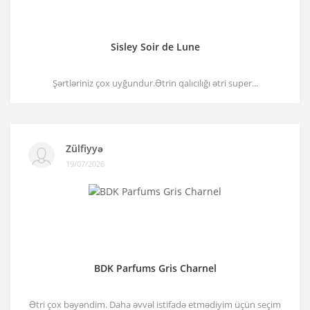
Sisley Soir de Lune
Şərtləriniz çox uyğundur.Ətrin qalıcılığı ətri super...
Zülfiyyə
19/07/2026
BDK Parfums Gris Charnel
Ətri çox bəyəndim. Daha əvvəl istifadə etmədiyim üçün seçim