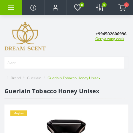
0
0
0
+994502606996
Geriya zəng edək
Brend
Guerlain
Guerlain Tobacco Honey Unisex
Guerlain Tobacco Honey Unisex
Məşhur