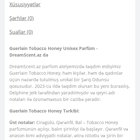
Xüsusiyyətlər
Şərhlər (0)
Suallar
(0)
Guerlain Tobacco Honey Unisex Parfüm -
DreamScent.az da
DreamScent.az parfüm atelyemizdə təqdim etdiyimiz
Guerlain Tobacco Honey, həm kişilər, həm də qadınlar
üçün nəzərdə tutulmuş unikal bir Şərq Odunsu
qoxusudur. 2023-cü ildə təqdim olunan bu yeni buraxılış,
Delphine Jelk tərəfindən yaradılmışdır və qeyri-adi
notaları ilə özünəməxsus bir cazibə yaradır.
Guerlain Tobacco Honey Tərkibi:
Üst notalar:
Cirəgülü, Qərənfil, Bal – Tobacco Honey
parfümünün açılışı, balın şirinliyi ilə başlayır. Qərənfil və
anason kimi ədviyyatlı notalar, ətirə istiotlu və şirin bir