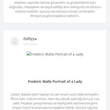
edərkən saytdakı təsvirə güvəndim və gözləntilərim tam
doğruldu. Həqiqətən də qeyd edildiyi kimi ədviyyatlı və odunsu
notlara malikdir, qoxusu isə olduqca zövqlü və fərqlidir.
Əməyinizə görə təşəkkür edirəm!..
Zülfiyyə
19/07/2026
Frederic Malle Portrait of a Lady
Salam, Bakıda çətin tapılan bu ətri anam üçün əldə etmişdim.
Ətrin həm orijinal notları, həm də yüksək qalıcılığı bizi çox razı
saldı. Peşəkar yanaşmanıza və keyfiyyətli xidmətinizə görə
Dream Scent komandasına təşəkkür edirik. Sizə bol uğurlar