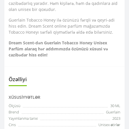
cazibədarlıq yaradır. Həm kişilərə, həm də qadınlara aid
olan unisex bir qoxudur.
Guerlain Tobacco Honey ilə özünüzü fərqli və qeyri-adi
hiss edin. Dream Scent online parfüm mağazamızda
Tobacco Honeyı sərfəli qiymətlərlə əldə edə bilərsiniz.
Dream Scent-dən Guerlain Tobacco Honey Unisex
Parfüm alaraq hər addımınızda özünüzü xüsusi və
cazibədar hiss edin!
Özəlliyi
XÜSUSIYYƏTLƏR
Ölçüsü
30 ML
Brend
Guerlain
Yayımlanma tarixi
2023
Cins
Unisex ətirlər