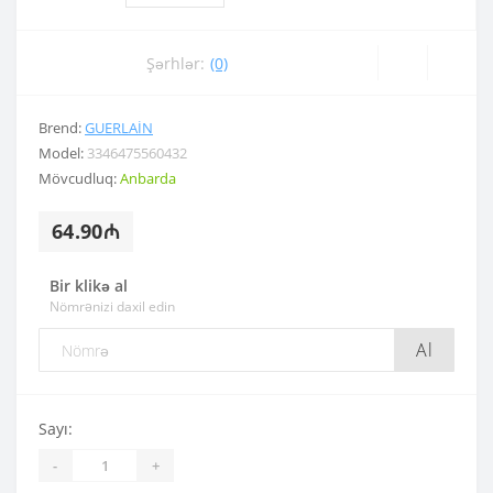
Şərhlər:
(0)
Brend:
GUERLAIN
Model:
3346475560432
Mövcudluq:
Anbarda
64.90₼
Bir klikə al
Nömrənizi daxil edin
Al
Sayı:
-
+