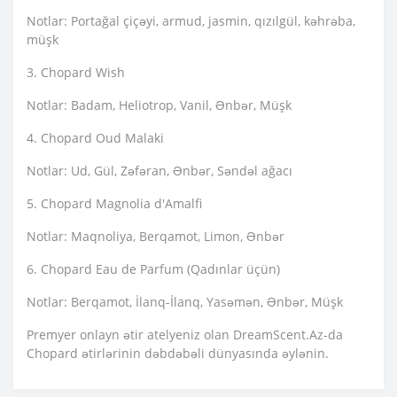
Notlar: Portağal çiçəyi, armud, jasmin, qızılgül, kəhrəba,
müşk
3. Chopard Wish
Notlar: Badam, Heliotrop, Vanil, Ənbər, Müşk
4. Chopard Oud Malaki
Notlar: Ud, Gül, Zəfəran, Ənbər, Səndəl ağacı
5. Chopard Magnolia d'Amalfi
Notlar: Maqnoliya, Berqamot, Limon, Ənbər
6. Chopard Eau de Parfum (Qadınlar üçün)
Notlar: Berqamot, İlanq-İlanq, Yasəmən, Ənbər, Müşk
Premyer onlayn ətir atelyeniz olan DreamScent.Az-da
Chopard ətirlərinin dəbdəbəli dünyasında əylənin.