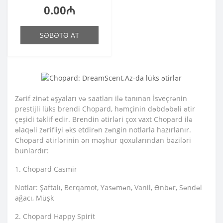
0.00₼
SƏBƏTƏ AT
Zərif zinət əşyaları və saatları ilə tanınan İsveçrənin
prestijli lüks brendi Chopard, həmçinin dəbdəbəli ətir
çeşidi təklif edir. Brendin ətirləri çox vaxt Chopard ilə
əlaqəli zərifliyi əks etdirən zəngin notlarla hazırlanır.
Chopard ətirlərinin ən məşhur qoxularından bəziləri
bunlardır:
1. Chopard Casmir
Notlar: Şaftalı, Berqamot, Yasəmən, Vanil, Ənbər, Səndəl
ağacı, Müşk
2. Chopard Happy Spirit