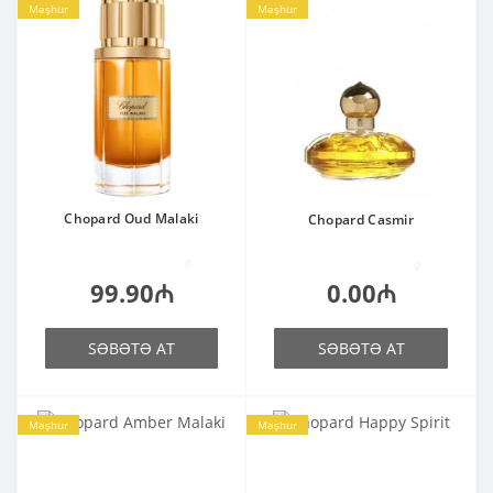
Məşhur
Məşhur
Chopard Oud Malaki
Chopard Casmir
0
0
99.90₼
0.00₼
SƏBƏTƏ AT
SƏBƏTƏ AT
Məşhur
Məşhur