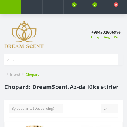
0
0
0
+994502606996
Geriya zəng edək
Brend
Chopard
Chopard: DreamScent.Az-da lüks ətirlər