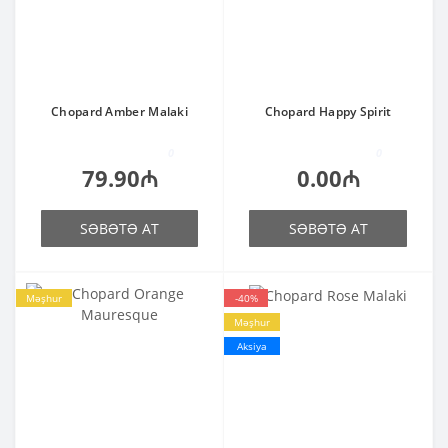
Chopard Amber Malaki
Chopard Happy Spirit
0
0
79.90₼
0.00₼
SƏBƏTƏ AT
SƏBƏTƏ AT
Məşhur
-40%
Məşhur
Aksiya