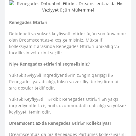
Renegades Ətirləri
Dəbdəbəli və yüksək keyfiyyətli ətirlər üçün son ünvanınız
olan Dreamscent.az-a xoş gəlmisiniz. Müxtəlif
kolleksiyamız arasında Renegades Ətirləri unikallıq və
incəlik simvolu kimi seçilir.
Niyə Renegades ətirlərini seçməlisiniz?
Yüksək səviyyəli inqrediyentlərin zəngin qarışığı ilə
Renegades yaradıcılığı, lüksü və zərifliyi birləşdirən bir
sıra qoxular təklif edir.
Yüksək Keyfiyyətli Tərkibi: Renegades Ətirləri ən yaxşı
inqrediyentlərlə işlənib, uzunmüddətli qalıcılığı və yüksək
keyfiyyəti təmin edir.
Dreamscent.az-da Renegades Ətirlər Kolleksiyası
Dreamscent.az-da biz Renegades Parfumes kolleksiyasını