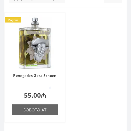
Məşhur
Renegades Geza Schoen
0
55.00₼
SƏBƏTƏ AT