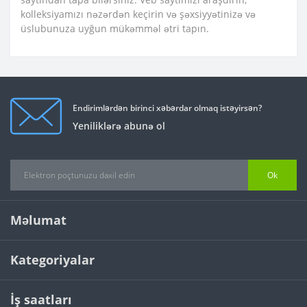
kolleksiyamızı nəzərdən keçirin və şəxsiyyətinizə və
üslubunuza uyğun mükəmməl ətri tapın.
Endirimlərdən birinci xəbərdar olmaq istəyirsən?
Yeniliklərə abunə ol
Ok
Məlumat
Kategoriyalar
İş saatları