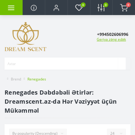
0
0
0
+994502606996
Geriya zəng edək
Brend
Renegades
Renegades Dəbdəbəli Ətirlər:
Dreamscent.az-da Hər Vəziyyət üçün
Mükəmməl