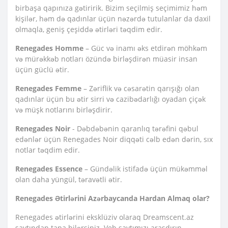
birbaşa qapınıza gətiririk. Bizim seçilmiş seçimimiz həm
kişilər, həm də qadınlar üçün nəzərdə tutulanlar da daxil
olmaqla, geniş çeşiddə ətirləri təqdim edir.
Renegades Homme
– Güc və inamı əks etdirən möhkəm
və mürəkkəb notları özündə birləşdirən müasir insan
üçün güclü ətir.
Renegades Femme
– Zəriflik və cəsarətin qarışığı olan
qadınlar üçün bu ətir sirri və cazibədarlığı oyadan çiçək
və müşk notlarını birləşdirir.
Renegades Noir
- Dəbdəbənin qaranlıq tərəfini qəbul
edənlər üçün Renegades Noir diqqəti cəlb edən dərin, sıx
notlar təqdim edir.
Renegades Essence
– Gündəlik istifadə üçün mükəmməl
olan daha yüngül, təravətli ətir.
Renegades Ətirlərini Azərbaycanda Hardan Almaq olar?
Renegades ətirlərini eksklüziv olaraq Dreamscent.az
saytından tapa bilərsiniz. Veb saytımızı araşdırın,