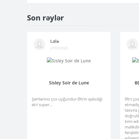
Son rəylər
Lalə
27/07/2026
Sisley Soir de Lune
B
Şərtləriniz çox uyğundur.Ətrin qalıcılığı
Ətri ço
ətri super...
etmədiy
təsvirə
doğruld
kimi əd
malikdi
fərqlid
edirəm!.