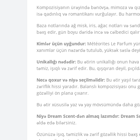
Kompozisiyanın ürəyində bənövşə, mimoza və qızılgü
isə qadınlıq və romantikanı vurğulayır. Bu harmoni
Baza notlarında ağ misk, iris, ağac notları və sən
bəxş edir, gün boyu dəridə incə və cəlbedici qalır
Kimlər üçün uyğundur:
Météorites Le Parfum yüng
xanımlar üçün nəzərdə tutulub, yüksək səslə deyi
Unikallığı nədədir:
Bu ətirin unikallığı onun hava 
təmiz, işıqlı və zərif edir. Bu, qışqıran deyil, pıçı
Necə qoxur və niyə seçilməlidir:
Bu ətir yaşıl tər
zəriflik hissi yaradır. Balanslı kompozisiyası onu 
gözəlliyi ön plana çıxarır.
Bu ətir xüsusilə yaz və yay mövsümündə daha gözə
Niyə Dream Scent-dən almaq lazımdır:
Dream S
əldə edə bilərsiniz.
Özünüzə işıq, təmizlik və zərif gözəllik hissi bəx