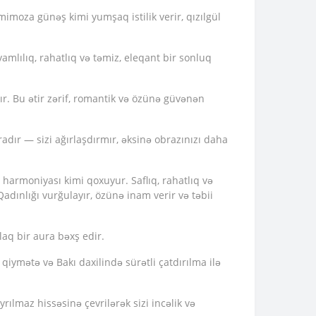
mimoza günəş kimi yumşaq istilik verir, qızılgül
vamlılıq, rahatlıq və təmiz, eleqant bir sonluq
ır. Bu ətir zərif, romantik və özünə güvənən
aradır — sizi ağırlaşdırmır, əksinə obrazınızı daha
n harmoniyası kimi qoxuyur. Saflıq, rahatlıq və
 Qadınlığı vurğulayır, özünə inam verir və təbii
aq bir aura bəxş edir.
i qiymətə və Bakı daxilində sürətli çatdırılma ilə
rılmaz hissəsinə çevrilərək sizi incəlik və