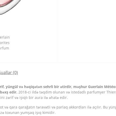
Suallar
(0)
if, yüngül və həqiqətən sehrli bir ətirdir, məşhur Guerlain Mété
 bəxş edir.
2018-ci ildə təqdim olunan və istedadlı parfumyer Thierry
ni zərif və işıqlı bir aura ilə əhatə edir.
t və qara qarağatın təravətli və parlaq akkordları ilə açılır. Bu yün
inizə toxunan yumşaq işıq kimidir.