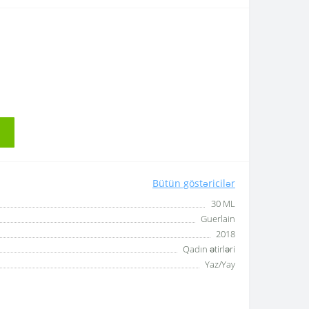
e
Bütün göstəricilər
30 ML
Guerlain
2018
Qadın ətirləri
Yaz/Yay