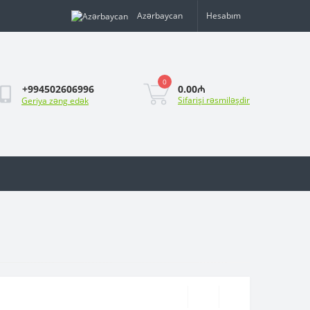
Azərbaycan
Hesabım
0
0.00₼
+994502606996
Sifarişi rəsmiləşdir
Geriya zəng edək