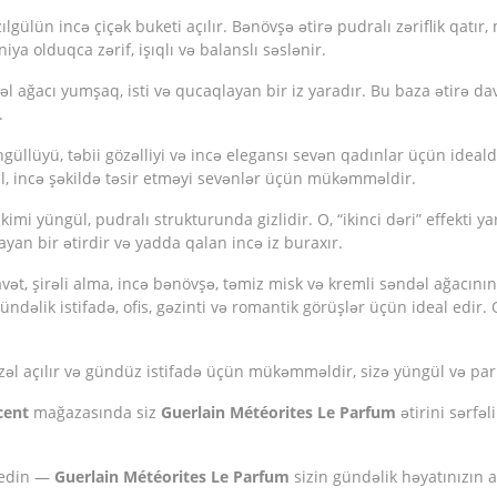
lün incə çiçək buketi açılır. Bənövşə ətirə pudralı zəriflik qatır, 
ya olduqca zərif, işıqlı və balanslı səslənir.
dəl ağacı yumşaq, isti və qucaqlayan bir iz yaradır. Bu baza ətirə da
.
üllüyü, təbii gözəlliyi və incə elegansı sevən qadınlar üçün ideald
l, incə şəkildə təsir etməyi sevənlər üçün mükəmməldir.
kimi yüngül, pudralı strukturunda gizlidir. O, “ikinci dəri” effekti y
ldayan bir ətirdir və yadda qalan incə iz buraxır.
avət, şirəli alma, incə bənövşə, təmiz misk və kremli səndəl ağacını
gündəlik istifadə, ofis, gəzinti və romantik görüşlər üçün ideal edir.
l açılır və gündüz istifadə üçün mükəmməldir, sizə yüngül və parl
cent
mağazasında siz
Guerlain Météorites Le Parfum
ətirini sərfəl
ş edin —
Guerlain Météorites Le Parfum
sizin gündəlik həyatınızın ay