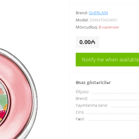
Brend:
GUERLAIN
Model:
3346470424661
Mövcudluq:
В наличии
0.00₼
Notify me when availabl
Əsas göstəricilər
Ölçüsü:
Brend:
Yayımlanma tarixi:
Cins:
Fəsil: