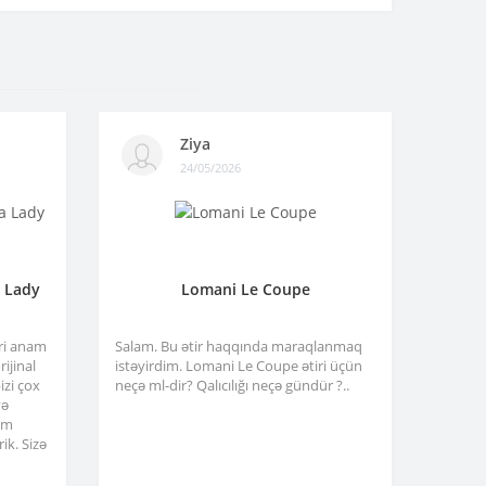
Ziya
24/05/2026
a Lady
Lomani Le Coupe
tri anam
Salam. Bu ətir haqqında maraqlanmaq
ijinal
istəyirdim. Lomani Le Coupe ətiri üçün
izi çox
neçə ml-dir? Qalıcılığı neçə gündür ?..
və
am
ik. Sizə