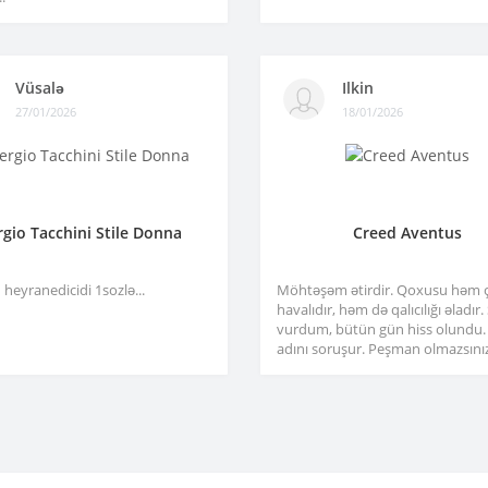
Vüsalə
Ilkin
27/01/2026
18/01/2026
rgio Tacchini Stile Donna
Creed Aventus
heyranedicidi 1sozlə...
Möhtəşəm ətirdir. Qoxusu həm 
havalıdır, həm də qalıcılığı əladır
vurdum, bütün gün hiss olundu.
adını soruşur. Peşman olmazsınız