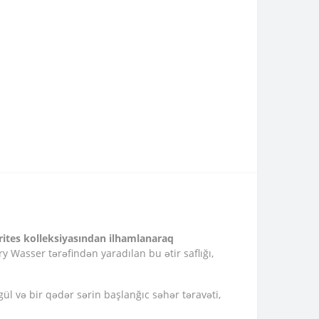
orites kolleksiyasından ilhamlanaraq
 Wasser tərəfindən yaradılan bu ətir saflığı,
gül və bir qədər sərin başlanğıc səhər təravəti,