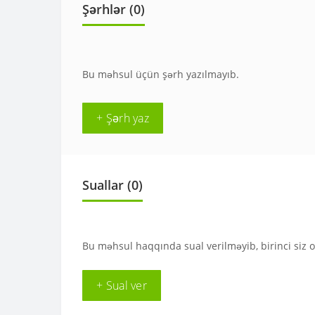
Şərhlər (0)
Bu məhsul üçün şərh yazılmayıb.
+ Şərh yaz
Suallar
(0)
Bu məhsul haqqında sual verilməyib, birinci siz 
+ Sual ver