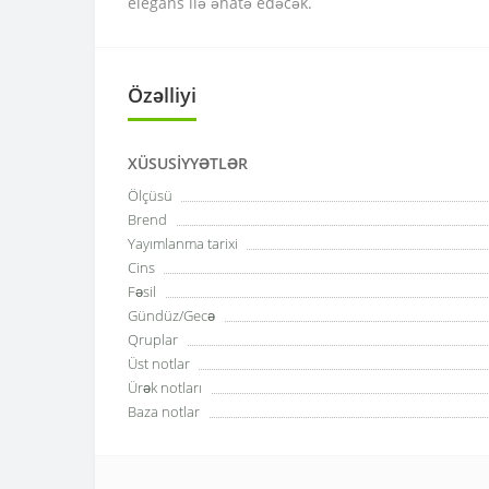
elegans ilə əhatə edəcək.
Özəlliyi
XÜSUSIYYƏTLƏR
Ölçüsü
Brend
Yayımlanma tarixi
Cins
Fəsil
Gündüz/Gecə
Qruplar
Üst notlar
Ürək notları
Baza notlar