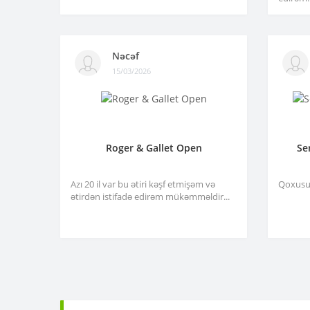
Nəcəf
15/03/2026
Roger & Gallet Open
Se
Azı 20 il var bu ətiri kəşf etmişəm və
Qoxusu 
ətirdən istifadə edirəm mükəmməldir...