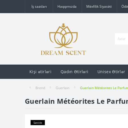
İş saatları
Haqqımızda
Məxfilik Siyasəti
Ödə
Kişi ətirləri
Qadın Ətirləri
Unisex Ətirlər
Brend
Guerlain
Guerlain Météorites Le Parfu
Guerlain Météorites Le Parf
Satılıb