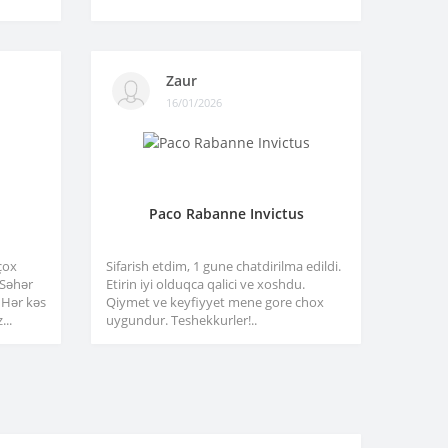
Zaur
16/01/2026
Paco Rabanne Invictus
çox
Sifarish etdim, 1 gune chatdirilma edildi.
. Səhər
Etirin iyi olduqca qalici ve xoshdu.
 Hər kəs
Qiymet ve keyfiyyet mene gore chox
...
uygundur. Teshekkurler!..