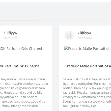
Zülfiyyə
Zülfiyyə
19/07/2026
19/07/2026
DK Parfums Gris Charnel
Frederic Malle Portrait of 
x bəyəndim. Daha əvvəl istifadə
Salam, Bakıda çətin tapılan bu ə
im üçün seçim edərkən saytdakı
üçün əldə etmişdim. Ətrin həm or
 güvəndim və gözləntilərim tam
notları, həm də yüksək qalıcılığı b
u. Həqiqətən də qeyd edildiyi
razı saldı. Peşəkar yanaşmanıza 
viyyatlı və odunsu notlara
keyfiyyətli xidmətinizə görə Dre
r, qoxusu isə olduqca zövqlü və
Scent komandasına təşəkkür edir
ir. Əməyinizə görə təşəkkür
bol uğurlar arzulayırıq!..
.