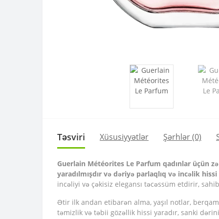
Təsviri
Xüsusiyyətlər
Şərhlər (0)
Guerlain Météorites Le Parfum qadınlar üçün zər
yaradılmışdır və dəriyə parlaqlıq və incəlik hissi
incəliyi və çəkisiz elegansı təcəssüm etdirir, sahibi
Ətir ilk andan etibarən alma, yaşıl notlar, berqamo
təmizlik və təbii gözəllik hissi yaradır, sanki dər