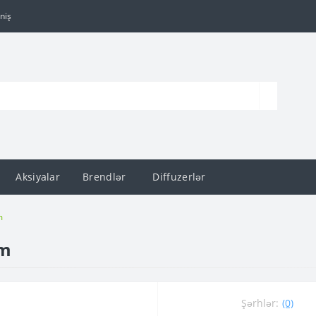
niş
Aksiyalar
Brendlər
Diffuzerlər
m
um
Şərhlər:
(0)