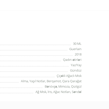
30 ML
Guerlain
2018
Qadın ətirləri
Yaz/Yay
Gündüz
Çiçəkli Ağaclı Misk
Alma, Yaşıl Notlar, Berqamot, Qara Qarağat
Bənövşə, Mimoza, Qızılgül
Ağ Misk, İris, Ağac Notları, Səndəl