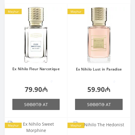
Məşhur
Məşhur
Ex Nihilo Fleur Narcotique
Ex Nihilo Lust in Paradise
0
0
79.90₼
59.90₼
SƏBƏTƏ AT
SƏBƏTƏ AT
Məşhur
Məşhur