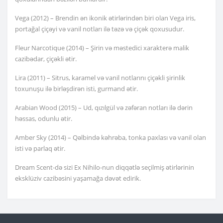
Vega (2012) – Brendin ən ikonik ətirlərindən biri olan Vega iris,
portağal çiçəyi və vanil notları ilə təzə və çiçək qoxusudur.
Fleur Narcotique (2014) – Şirin və məstedici xarakterə malik
cazibədar, çiçəkli ətir.
Lira (2011) – Sitrus, karamel və vanil notlarını çiçəkli şirinlik
toxunuşu ilə birləşdirən isti, gurmand ətir.
Arabian Wood (2015) – Ud, qızılgül və zəfəran notları ilə dərin
həssas, odunlu ətir.
Amber Sky (2014) – Qəlbində kəhrəba, tonka paxlası və vanil olan
isti və parlaq ətir.
Dream Scent-də sizi Ex Nihilo-nun diqqətlə seçilmiş ətirlərinin
eksklüziv cazibəsini yaşamağa dəvət edirik.