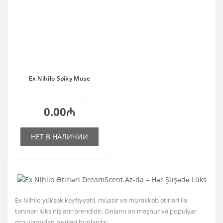
Ex Nihilo Spiky Muse
0
0.00₼
НЕТ В НАЛИЧИИ
Ex Nihilo yüksək keyfiyyətli, müasir və mürəkkəb ətirləri ilə
tanınan lüks niş ətir brendidir. Onların ən məşhur və populyar
qoxularından bəziləri bunlardır: