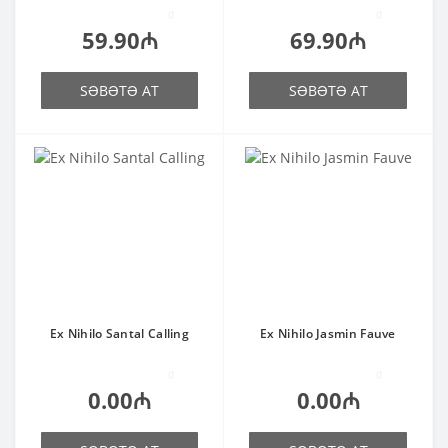
0
0
59.90₼
69.90₼
SƏBƏTƏ AT
SƏBƏTƏ AT
Ex Nihilo Santal Calling
Ex Nihilo Jasmin Fauve
0
0
0.00₼
0.00₼