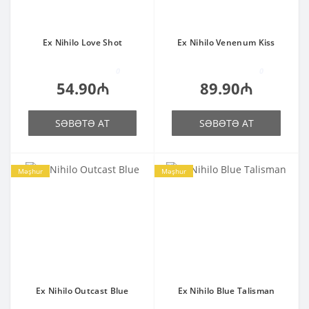
Ex Nihilo Love Shot
Ex Nihilo Venenum Kiss
0
0
54.90₼
89.90₼
SƏBƏTƏ AT
SƏBƏTƏ AT
Məşhur
Məşhur
Ex Nihilo Outcast Blue
Ex Nihilo Blue Talisman