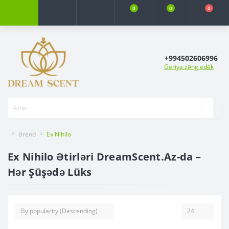
0
0
0
+994502606996
Geriya zəng edək
Brend
Ex Nihilo
Ex Nihilo Ətirləri DreamScent.Az-da –
Hər Şüşədə Lüks