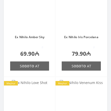
Ex Nihilo Amber Sky
Ex Nihilo Iris Porcelana
0
0
69.90₼
79.90₼
SƏBƏTƏ AT
SƏBƏTƏ AT
Məşhur
Məşhur