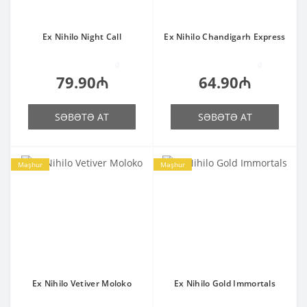
Ex Nihilo Night Call
Ex Nihilo Chandigarh Express
0
0
79.90₼
64.90₼
SƏBƏTƏ AT
SƏBƏTƏ AT
Məşhur
Məşhur
Ex Nihilo Vetiver Moloko
Ex Nihilo Gold Immortals