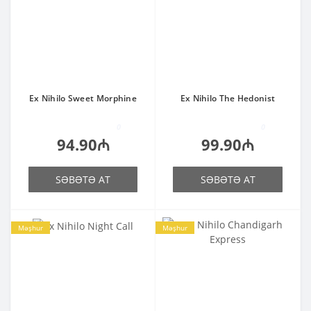
Ex Nihilo Sweet Morphine
Ex Nihilo The Hedonist
0
0
94.90₼
99.90₼
SƏBƏTƏ AT
SƏBƏTƏ AT
Məşhur
Məşhur