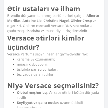
Ətir ustaları və ilham
Brendlə dünyanın tanınmış parfümerləri çalışıb:
Alberto
Morillas, Antoine Lie, Christine Nagel, Olivier Cresp
və
digərləri. Onların məqsədi Versace DNA-sını notlarla
çatdırmaq, dəbdəbə və müasirliyi birləşdirməkdir.
Versace ətirləri kimlər
üçündür?
Versace Parfums seçən insanlar qiymətləndirirlər:
xarizma və özünəinamı;
müasir dəbdəbəni;
üslubda parlaq vurğuları;
tez yadda qalan ətirləri.
Niyə Versace seçməlisiniz?
Qlobal məşhurluq
: Versace ətirləri bütün dünyada
sevilir.
Keyfiyyət və qalıcı notlar
: uzunmüddətli
kompozisiyalar.