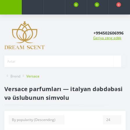
0
0
0
+994502606996
Geriya zəng edək
Brend
Versace
Versace parfumları — italyan dəbdəbəsi
və üslubunun simvolu