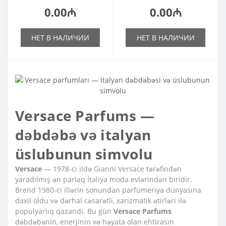
0.00₼
0.00₼
НЕТ В НАЛИЧИИ
НЕТ В НАЛИЧИИ
Versace Parfums —
dəbdəbə və italyan
üslubunun simvolu
Versace
— 1978-ci ildə Gianni Versace tərəfindən
yaradılmış ən parlaq İtaliya moda evlərindən biridir.
Brend 1980-ci illərin sonundan parfümeriya dünyasına
daxil oldu və dərhal cəsarətli, xarizmatik ətirləri ilə
populyarlıq qazandı. Bu gün
Versace Parfums
dəbdəbənin, enerjinin və həyata olan ehtirasın