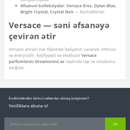
Əfsanəvi kolleksiyalar
:
Versace Eros, Dylan Blue,
Bright Crystal, Crystal Noir
— bestsellerlər.
Versace — səni əfsanəyə
çevirən ətir
Versace ətirləri hər flakonda İtaliyanın cəsarəti, ehtirası
və enerjisidir. Keyfiyyətli və eksklüziv
Versace
parfumlarını Dreamscent.az
saytında tap və üslubunu
vurğula.
Endirimlərdən birinci xəbərdar olmaq istəyirsən?
Yeniliklərə abunə ol
Ok