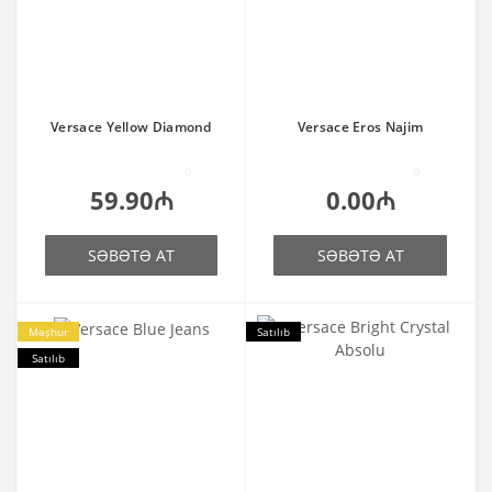
Versace Yellow Diamond
Versace Eros Najim
0
0
59.90₼
0.00₼
SƏBƏTƏ AT
SƏBƏTƏ AT
Məşhur
Satılıb
Satılıb