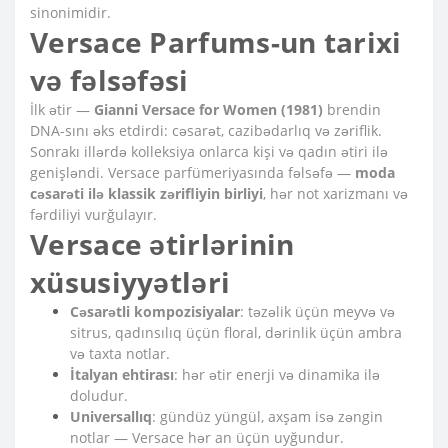
sinonimidir.
Versace Parfums-un tarixi
və fəlsəfəsi
İlk ətir —
Gianni Versace for Women (1981)
brendin
DNA-sını əks etdirdi: cəsarət, cazibədarlıq və zəriflik.
Sonrakı illərdə kolleksiya onlarca kişi və qadın ətiri ilə
genişləndi. Versace parfümeriyasında fəlsəfə —
moda
cəsarəti ilə klassik zərifliyin birliyi
, hər not xarizmanı və
fərdiliyi vurğulayır.
Versace ətirlərinin
xüsusiyyətləri
Cəsarətli kompozisiyalar
: təzəlik üçün meyvə və
sitrus, qadınsılıq üçün floral, dərinlik üçün ambra
və taxta notlar.
İtalyan ehtirası
: hər ətir enerji və dinamika ilə
doludur.
Universallıq
: gündüz yüngül, axşam isə zəngin
notlar — Versace hər an üçün uyğundur.