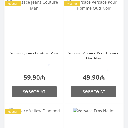
Məşhur
Məşhur
Versace Jeans Couture Man
Versace Versace Pour Homme
Oud Noir
0
0
59.90₼
49.90₼
SƏBƏTƏ AT
SƏBƏTƏ AT
Məşhur