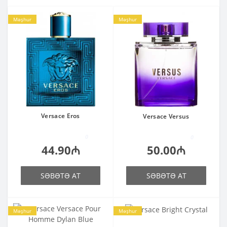
Məşhur
Məşhur
Versace Eros
Versace Versus
0
0
44.90₼
50.00₼
SƏBƏTƏ AT
SƏBƏTƏ AT
Məşhur
Məşhur