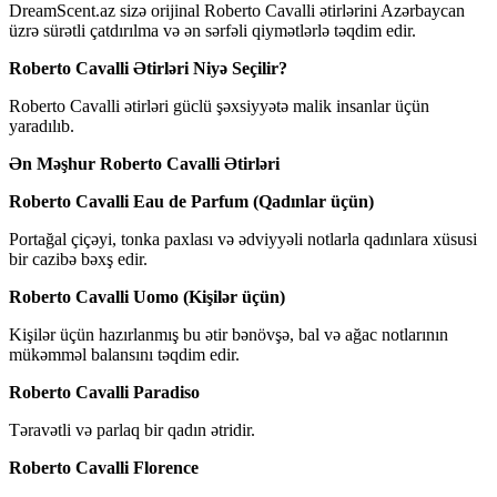
DreamScent.az sizə orijinal Roberto Cavalli ətirlərini Azərbaycan
üzrə sürətli çatdırılma və ən sərfəli qiymətlərlə təqdim edir.
Roberto Cavalli Ətirləri Niyə Seçilir?
Roberto Cavalli ətirləri güclü şəxsiyyətə malik insanlar üçün
yaradılıb.
Ən Məşhur Roberto Cavalli Ətirləri
Roberto Cavalli Eau de Parfum (Qadınlar üçün)
Portağal çiçəyi, tonka paxlası və ədviyyəli notlarla qadınlara xüsusi
bir cazibə bəxş edir.
Roberto Cavalli Uomo (Kişilər üçün)
Kişilər üçün hazırlanmış bu ətir bənövşə, bal və ağac notlarının
mükəmməl balansını təqdim edir.
Roberto Cavalli Paradiso
Təravətli və parlaq bir qadın ətridir.
Roberto Cavalli Florence