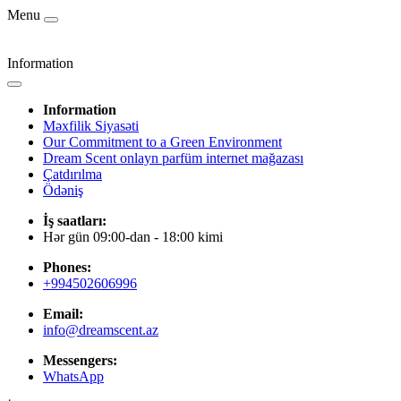
Menu
Information
Information
Məxfilik Siyasəti
Our Commitment to a Green Environment
Dream Scent onlayn parfüm internet mağazası
Çatdırılma
Ödəniş
İş saatları:
Hər gün 09:00-dan - 18:00 kimi
Phones:
+994502606996
Email:
info@dreamscent.az
Messengers:
WhatsApp