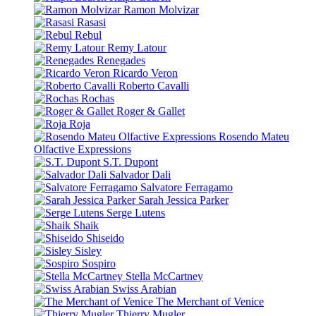
Ramon Molvizar
Rasasi
Rebul
Remy Latour
Renegades
Ricardo Veron
Roberto Cavalli
Rochas
Roger & Gallet
Roja
Rosendo Mateu
Olfactive Expressions
S.T. Dupont
Salvador Dali
Salvatore Ferragamo
Sarah Jessica Parker
Serge Lutens
Shaik
Shiseido
Sisley
Sospiro
Stella McCartney
Swiss Arabian
The Merchant of Venice
Thierry Mugler