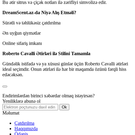
Bu ətir sitrus və çiçək notları ilə zərifliyi simvolizə edir.
DreamScent.az-da Niyə Alış Etməli?
Sürətli və təhlükəsiz çatdırılma
Ən uyğun qiymətlər
Online sifariş imkanı
Roberto Cavalli Ətirləri ilə Stilini Tamamla
Gündəlik istifadə və ya xüsusi günlər üçün Roberto Cavalli ətirləri
ideal seçimdir. Onun ətirləri ilə hər bir məqamda özünü fərqli hiss
edəcəksən.
Endirimlərdən birinci xəbərdar olmaq istəyirsən?
Yeniliklərə abunə ol
Ok
Məlumat
Çatdırılma
Haqqımızda
Ödəniş