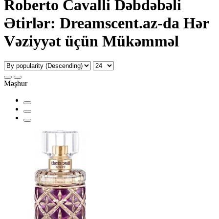
Roberto Cavalli Dəbdəbəli
Ətirlər: Dreamscent.az-da Hər
Vəziyyət üçün Mükəmməl
Məşhur