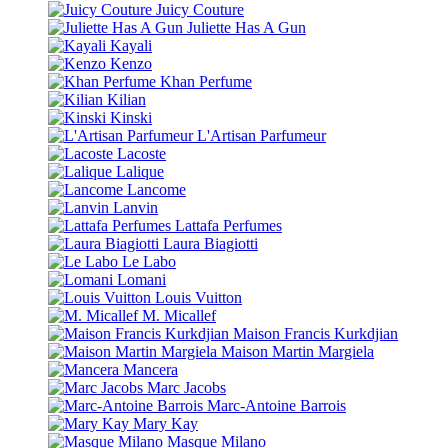
Juicy Couture
Juliette Has A Gun
Kayali
Kenzo
Khan Perfume
Kilian
Kinski
L'Artisan Parfumeur
Lacoste
Lalique
Lancome
Lanvin
Lattafa Perfumes
Laura Biagiotti
Le Labo
Lomani
Louis Vuitton
M. Micallef
Maison Francis Kurkdjian
Maison Martin Margiela
Mancera
Marc Jacobs
Marc-Antoine Barrois
Mary Kay
Masque Milano