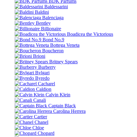
BDK Parfums
Baldessarini
Baldini
Balenciaga
Bentley
Billionaire
Boadicea the Victorious
Bond No.9
Bottega Veneta
Boucheron
Brioni
Britney Spears
Burberry
Bvlgari
Byredo
Cacharel
Caldion
Calvin Klein
Canali
Captain Black
Carolina Herrera
Cartier
Chanel
Chloe
Chopard