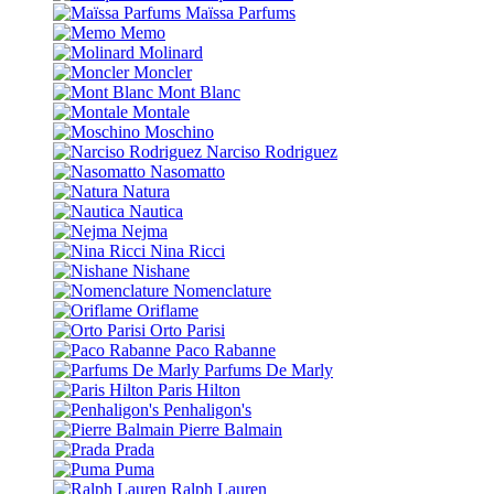
Maïssa Parfums
Memo
Molinard
Moncler
Mont Blanc
Montale
Moschino
Narciso Rodriguez
Nasomatto
Natura
Nautica
Nejma
Nina Ricci
Nishane
Nomenclature
Oriflame
Orto Parisi
Paco Rabanne
Parfums De Marly
Paris Hilton
Penhaligon's
Pierre Balmain
Prada
Puma
Ralph Lauren