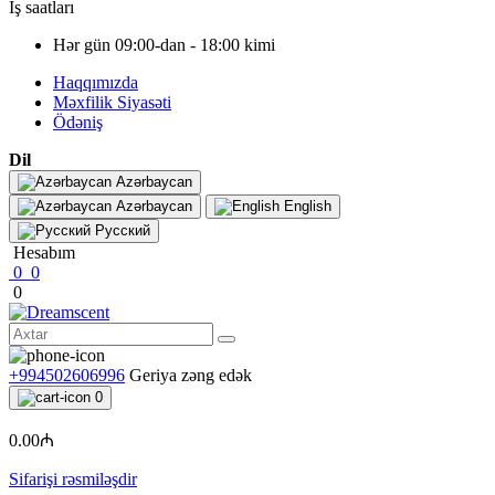
İş saatları
Hər gün 09:00-dan - 18:00 kimi
Haqqımızda
Məxfilik Siyasəti
Ödəniş
Dil
Azərbaycan
Azərbaycan
English
Русский
Hesabım
0
0
0
+994502606996
Geriya zəng edək
0
0.00₼
Sifarişi rəsmiləşdir