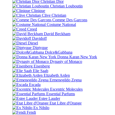
Christian Dior
Christian Louboutin
Clinique
Clive Christian
Comme Des Garcons
Costume National
Creed
David Beckham
Davidoff
Diesel
Diptyque
Dolce&Gabbana
Donna Karan New York
Dynasty of Monaco
Eisenberg
Elie Saab
Elizabeth Arden
Ermenegildo Zegna
Escada
Escentric Molecules
Essential Parfums
Estee Lauder
Etat Libre d'Orange
Ex Nihilo
Fendi