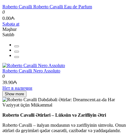
Roberto Cavalli Roberto Cavalli Eau de Parfum
0
0.00₼
Səbətə at
Məşhur
Satılıb
Roberto Cavalli Nero Assoluto
0
39.90₼
Нет в наличии
Show more
Roberto Cavalli Ətirləri – Lüksün və Zərifliyin Ətri
Roberto Cavalli – italyan modasının və zərifliyinin simvolu. Onun
ətirləri də geyimləri qədər cəsarətli, cazibədar və yaddaqalandır.