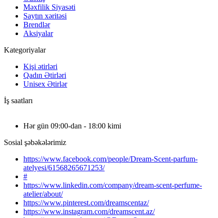
Məxfilik Siyasəti
Saytın xəritəsi
Brendlər
Aksiyalar
Kategoriyalar
Kişi ətirləri
Qadın Ətirləri
Unisex Ətirlər
İş saatları
Hər gün 09:00-dan - 18:00 kimi
Sosial şəbəkələrimiz
https://www.facebook.com/people/Dream-Scent-parfum-
atelyesi/61568265671253/
#
https://www.linkedin.com/company/dream-scent-perfume-
atelier/about/
https://www.pinterest.com/dreamscentaz/
https://www.instagram.com/dreamscent.az/