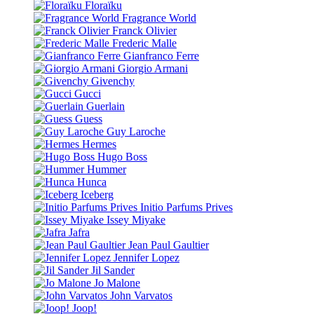
Floraïku
Fragrance World
Franck Olivier
Frederic Malle
Gianfranco Ferre
Giorgio Armani
Givenchy
Gucci
Guerlain
Guess
Guy Laroche
Hermes
Hugo Boss
Hummer
Hunca
Iceberg
Initio Parfums Prives
Issey Miyake
Jafra
Jean Paul Gaultier
Jennifer Lopez
Jil Sander
Jo Malone
John Varvatos
Joop!