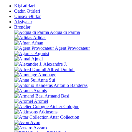
Kişi ətirləri
Qadın Ətirləri
Unisex Ətirlər
Aksiyalar
Brendlər
Acqua di Parma
Adidas
Afnan
Agent Provocateur
Agonist
Ajmal
Alexandre J.
Alfred Dunhill
Amouage
Anna Sui
Antonio Banderas
Aramis
Armand Basi
Aromel
Atelier Cologne
Atkinsons
Attar Collection
Avon
Azzaro