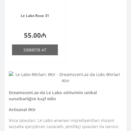
Le Labo Rose 31
0
55.00₼
SƏBƏTƏ AT
Dreamscent.az-da Le Labo ətirlərinin unikal
sənətkarlığını kəşf edin
Artisanal Ətir
İmza qoxuları: Le Labo ənənəvi inqrediyentləri müasir
ləzzətlə qarışdıran cəsarətli, yenilikçi qoxuları ilə tanınır.