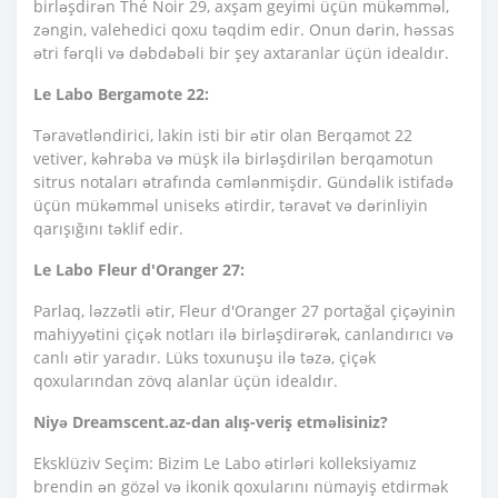
birləşdirən Thé Noir 29, axşam geyimi üçün mükəmməl,
zəngin, valehedici qoxu təqdim edir. Onun dərin, həssas
ətri fərqli və dəbdəbəli bir şey axtaranlar üçün idealdır.
Le Labo Bergamote 22:
Təravətləndirici, lakin isti bir ətir olan Berqamot 22
vetiver, kəhrəba və müşk ilə birləşdirilən berqamotun
sitrus notaları ətrafında cəmlənmişdir. Gündəlik istifadə
üçün mükəmməl uniseks ətirdir, təravət və dərinliyin
qarışığını təklif edir.
Le Labo Fleur d'Oranger 27:
Parlaq, ləzzətli ətir, Fleur d'Oranger 27 portağal çiçəyinin
mahiyyətini çiçək notları ilə birləşdirərək, canlandırıcı və
canlı ətir yaradır. Lüks toxunuşu ilə təzə, çiçək
qoxularından zövq alanlar üçün idealdır.
Niyə Dreamscent.az-dan alış-veriş etməlisiniz?
Eksklüziv Seçim: Bizim Le Labo ətirləri kolleksiyamız
brendin ən gözəl və ikonik qoxularını nümayiş etdirmək