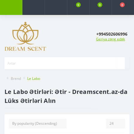
0
0
0
+994502606996
Geriya zəng edək
Brend
Le Labo
Le Labo Ətirləri: Ətir - Dreamscent.az-da
Lüks Ətirləri Alın