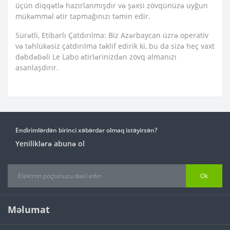
üçün diqqətlə hazırlanmışdır və şəxsi zövqünüzə uyğun
mükəmməl ətir tapmağınızı təmin edir.
Sürətli, Etibarlı Çatdırılma: Biz Azərbaycan üzrə operativ
və təhlükəsiz çatdırılma təklif edirik ki, bu da sizə heç vaxt
dəbdəbəli Le Labo ətirlərinizdən zövq almanızı
asanlaşdırır.
Endirimlərdən birinci xəbərdar olmaq istəyirsən?
Yeniliklərə abunə ol
Ok
Məlumat