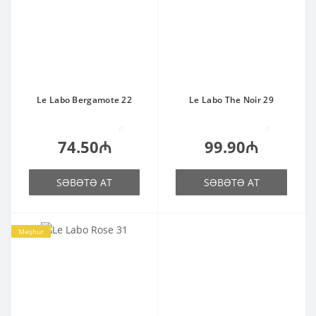
Le Labo Bergamote 22
Le Labo The Noir 29
0
0
74.50₼
99.90₼
SƏBƏTƏ AT
SƏBƏTƏ AT
Məşhur