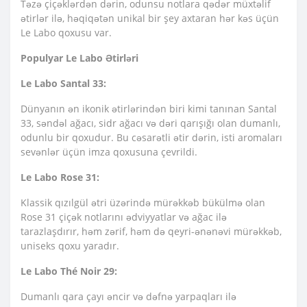
Təzə çiçəklərdən dərin, odunsu notlara qədər müxtəlif
ətirlər ilə, həqiqətən unikal bir şey axtaran hər kəs üçün
Le Labo qoxusu var.
Populyar Le Labo Ətirləri
Le Labo Santal 33:
Dünyanın ən ikonik ətirlərindən biri kimi tanınan Santal
33, səndəl ağacı, sidr ağacı və dəri qarışığı olan dumanlı,
odunlu bir qoxudur. Bu cəsarətli ətir dərin, isti aromaları
sevənlər üçün imza qoxusuna çevrildi.
Le Labo Rose 31:
Klassik qızılgül ətri üzərində mürəkkəb bükülmə olan
Rose 31 çiçək notlarını ədviyyatlar və ağac ilə
tarazlaşdırır, həm zərif, həm də qeyri-ənənəvi mürəkkəb,
uniseks qoxu yaradır.
Le Labo Thé Noir 29:
Dumanlı qara çayı əncir və dəfnə yarpaqları ilə