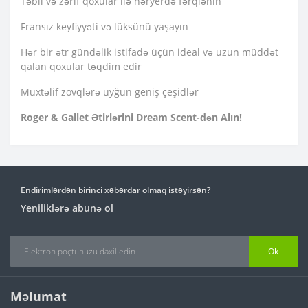
Təbii və zərif qoxular ilə həryerdə fərqlənin
Fransız keyfiyyəti və lüksünü yaşayın
Hər bir ətr gündəlik istifadə üçün ideal və uzun müddət
qalan qoxular təqdim edir
Müxtəlif zövqlərə uyğun geniş çeşidlər
Roger & Gallet Ətirlərini Dream Scent-dən Alın!
Endirimlərdən birinci xəbərdar olmaq istəyirsən?
Yeniliklərə abunə ol
Ok
Məlumat