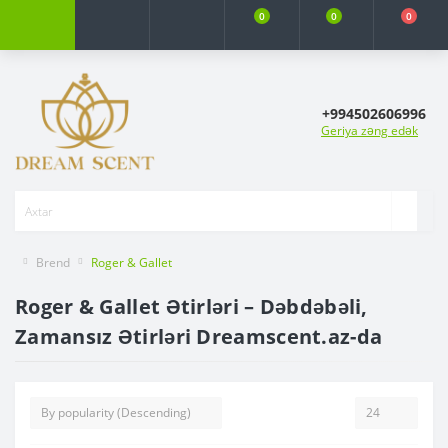
0
0
0
+994502606996
Geriya zəng edək
Brend
Roger & Gallet
Roger & Gallet Ətirləri – Dəbdəbəli,
Zamansız Ətirləri Dreamscent.az-da