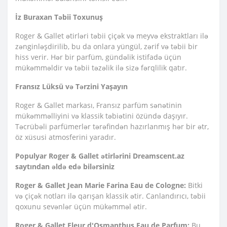
İz Buraxan Təbii Toxunuş
Roger & Gallet ətirləri təbii çiçək və meyvə ekstraktları ilə
zənginləşdirilib, bu da onlara yüngül, zərif və təbii bir
hiss verir. Hər bir parfüm, gündəlik istifadə üçün
mükəmməldir və təbii təzəlik ilə sizə fərqlilik qatır.
Fransız Lüksü və Tərzini Yaşayın
Roger & Gallet markası, Fransız parfüm sənətinin
mükəmməlliyini və klassik təbiətini özündə daşıyır.
Təcrübəli parfümerlər tərəfindən hazırlanmış hər bir ətr,
öz xüsusi atmosferini yaradır.
Populyar Roger & Gallet ətirlərini Dreamscent.az
saytından əldə edə bilərsiniz
Roger & Gallet Jean Marie Farina Eau de Cologne:
Bitki
və çiçək notları ilə qarışan klassik ətir. Canlandırıcı, təbii
qoxunu sevənlər üçün mükəmməl ətir.
Roger & Gallet Fleur d'Osmanthus Eau de Parfum:
Bu