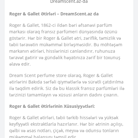
Roger & Gallet Ətirləri – DreamScent.az da
Roger & Gallet, 1862-ci ildən bəri əfsanəvi parfüm
markası olaraq fransız parfümeri dünyasında özünü
göstərir. Hər bir Roger & Gallet ətri, zəriflik, təmizlik və
təbii təravətin mükəmməl birləşməsidir. Bu möhtəşəm
markanın ətirləri, hisslərinizi canlandırır, ruhunuza
təravət gətirir və gündəlik həyatınıza zərif bir toxunuş
əlavə edir.
Dream Scent perfume store olaraq, Roger & Gallet
ətirlərini Bakıda sərfəli qiymətlərlə və sürətli çatdırılma
ilə təqdim edirik. Siz də bu klassik fransız parfümləri ilə
tərzinizi tamamlayın və xüsusi anların dadını çıxarın.
Roger & Gallet Ətirlərinin Xüsusiyyətləri:
Roger & Gallet ətirləri, təbii tərkib hissələri və yüksək
keyfiyyətli ekstraktlarla hazırlanır. Hər bir ətrinin açılışı,
qəlbi və əsas notları, çiçək, meyvə və odunsu tonların
mükəmməl balansını təmsil edir.