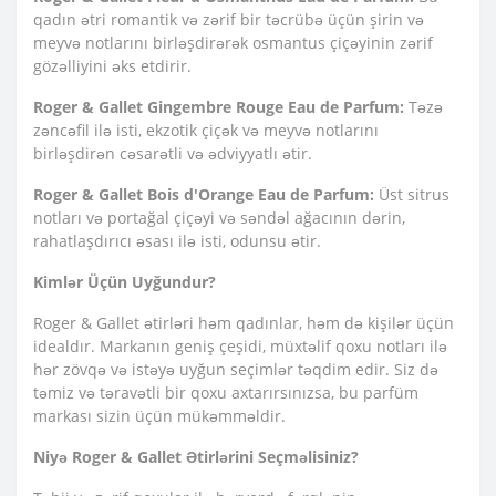
qadın ətri romantik və zərif bir təcrübə üçün şirin və
meyvə notlarını birləşdirərək osmantus çiçəyinin zərif
gözəlliyini əks etdirir.
Roger & Gallet Gingembre Rouge Eau de Parfum:
Təzə
zəncəfil ilə isti, ekzotik çiçək və meyvə notlarını
birləşdirən cəsarətli və ədviyyatlı ətir.
Roger & Gallet Bois d'Orange Eau de Parfum:
Üst sitrus
notları və portağal çiçəyi və səndəl ağacının dərin,
rahatlaşdırıcı əsası ilə isti, odunsu ətir.
Kimlər Üçün Uyğundur?
Roger & Gallet ətirləri həm qadınlar, həm də kişilər üçün
idealdır. Markanın geniş çeşidi, müxtəlif qoxu notları ilə
hər zövqə və istəyə uyğun seçimlər təqdim edir. Siz də
təmiz və təravətli bir qoxu axtarırsınızsa, bu parfüm
markası sizin üçün mükəmməldir.
Niyə Roger & Gallet Ətirlərini Seçməlisiniz?