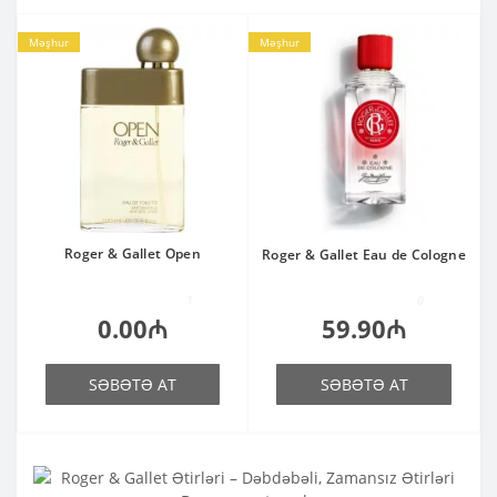
Məşhur
Məşhur
Roger & Gallet Open
Roger & Gallet Eau de Cologne
1
0
0.00₼
59.90₼
SƏBƏTƏ AT
SƏBƏTƏ AT