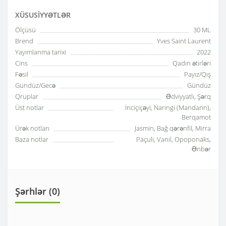
XÜSUSIYYƏTLƏR
Ölçüsü
30 ML
Brend
Yves Saint Laurent
Yayımlanma tarixi
2022
Cins
Qadın ətirləri
Fəsil
Payız/Qış
Gündüz/Gecə
Gündüz
Qruplar
Ədviyyatlı, Şərq
Üst notlar
İnciçiçəyi, Naringi (Mandarin),
Berqamot
Ürək notları
Jasmin, Bağ qərənfil, Mirra
Baza notlar
Paçuli, Vanil, Opoponaks,
Ənbər
Şərhlər (0)