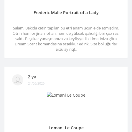
Frederic Malle Portrait of a Lady
Salam, Bakıda çətin tapılan bu ətri anam üçün əldə etmişdim.
Ətrin həm orijinal notları, həm də yüksək qalıcılığı bizi çox razı
saldı. Peşəkar yanaşmanıza və keyfiyyətli xidmətinizə görə
Dream Scent komandasına təşəkkür edirik. Sizə bol uğurlar
arzulayırıq!..
Ziya
24/05/2026
Lomani Le Coupe