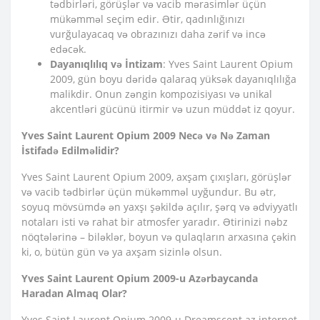
tədbirləri, görüşlər və vacib mərasimlər üçün
mükəmməl seçim edir. Ətir, qadınlığınızı
vurğulayacaq və obrazınızı daha zərif və incə
edəcək.
Dayanıqlılıq və İntizam
: Yves Saint Laurent Opium
2009, gün boyu dəridə qalaraq yüksək dayanıqlılığa
malikdir. Onun zəngin kompozisiyası və unikal
akcentləri gücünü itirmir və uzun müddət iz qoyur.
Yves Saint Laurent Opium 2009 Necə və Nə Zaman
İstifadə Edilməlidir?
Yves Saint Laurent Opium 2009, axşam çıxışları, görüşlər
və vacib tədbirlər üçün mükəmməl uyğundur. Bu ətr,
soyuq mövsümdə ən yaxşı şəkildə açılır, şərq və ədviyyatlı
notaları isti və rahat bir atmosfer yaradır. Ətirinizi nəbz
nöqtələrinə – biləklər, boyun və qulaqların arxasına çəkin
ki, o, bütün gün və ya axşam sizinlə olsun.
Yves Saint Laurent Opium 2009-u Azərbaycanda
Haradan Almaq Olar?
Yves Saint Laurent Opium 2009-u Dreamscent.az internet