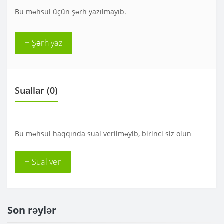
Bu məhsul üçün şərh yazılmayıb.
+ Şərh yaz
Suallar
(0)
Bu məhsul haqqında sual verilməyib, birinci siz olun
+ Sual ver
Son rəylər