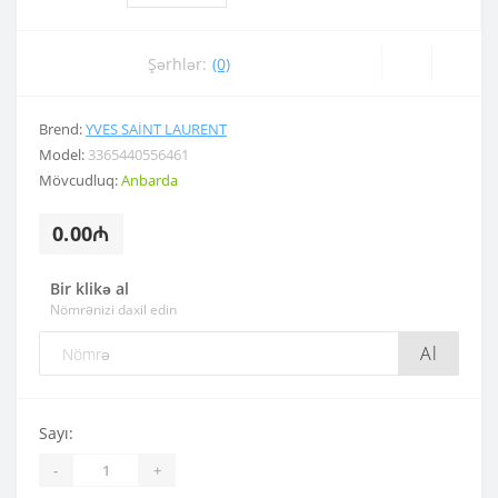
Şərhlər:
(0)
Brend:
YVES SAINT LAURENT
Model:
3365440556461
Mövcudluq:
Anbarda
0.00₼
Bir klikə al
Nömrənizi daxil edin
Al
Sayı:
-
+