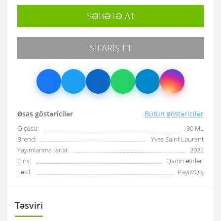
SƏBƏTƏ AT
SIFARIŞ ET
Əsas göstəricilər
Bütün göstəricilər
Ölçüsü:
30 ML
Brend:
Yves Saint Laurent
Yayımlanma tarixi:
2022
Cins:
Qadın ətirləri
Fəsil:
Payız/Qış
Təsviri