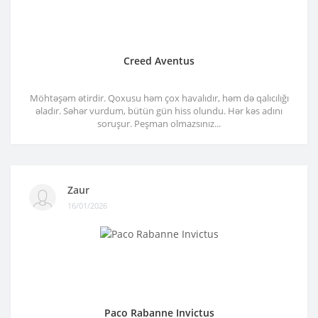
Creed Aventus
Möhtəşəm ətirdir. Qoxusu həm çox havalıdır, həm də qalıcılığı
əladır. Səhər vurdum, bütün gün hiss olundu. Hər kəs adını
soruşur. Peşman olmazsınız...
Zaur
16/01/2026
Paco Rabanne Invictus