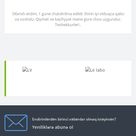
Sifarish etdim, 1 gune chatdirilma edildi. Etirin iyi olduqca qalici
ve xoshdu. Qiymet ve keyfiyyet mene gore chox uygundur.
Teshekkurler!..
Endirimlərdən birinci xəbərdar olmaq istəyirsən?
Yeniliklərə abunə ol