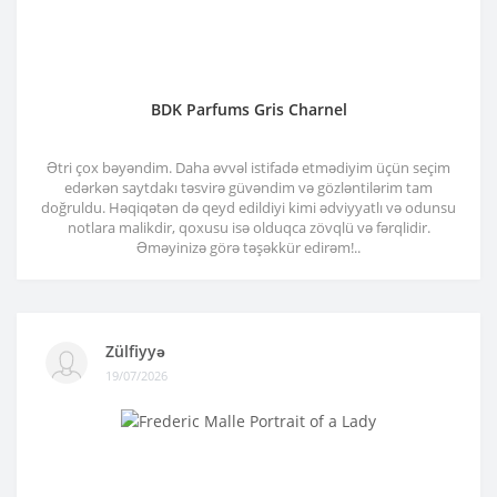
BDK Parfums Gris Charnel
Ətri çox bəyəndim. Daha əvvəl istifadə etmədiyim üçün seçim
edərkən saytdakı təsvirə güvəndim və gözləntilərim tam
doğruldu. Həqiqətən də qeyd edildiyi kimi ədviyyatlı və odunsu
notlara malikdir, qoxusu isə olduqca zövqlü və fərqlidir.
Əməyinizə görə təşəkkür edirəm!..
Zülfiyyə
19/07/2026