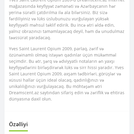
mağazasında keyfiyyət zəmanəti və Azərbaycanın hər
yerinə sürətli çatdırılma ilə ala bilərsiniz. Biz sizə
fərdiliyiniz və lüks üslubunuzu vurğulayan yüksək
keyfiyyətli məhsul təklif edirik. Bu incə ətri əldə edin,
yalnız obrazınızı tamamlayacaq deyil, həm də unudulmaz
təəssürat yaradacaq.
Yves Saint Laurent Opium 2009, parlaq, zərif və
özünəinamlı olmaq istəyən qadınlar üçün mükəmməl
seçimdir. Bu ətr, şərq və ədviyyatlı notaların ən yaxşı
keyfiyyətlərini birləşdirərək lüks və sirr hissi yaradır. Yves
Saint Laurent Opium 2009, axşam tədbirləri, görüşlər və
xüsusi hallar üçün ideal olacaq, qadınlığınızı və
unikalılığınızı vurğulayacaq. Bu möhtəşəm ətri
Dreamscent.az saytından sifariş edin və zəriflik və ehtiras
dünyasına daxil olun.
Özəlliyi