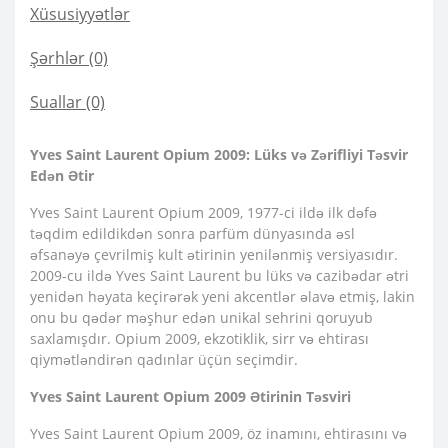
Xüsusiyyətlər
Şərhlər (0)
Suallar
(0)
Yves Saint Laurent Opium 2009: Lüks və Zərifliyi Təsvir
Edən Ətir
Yves Saint Laurent Opium 2009, 1977-ci ildə ilk dəfə
təqdim edildikdən sonra parfüm dünyasında əsl
əfsanəyə çevrilmiş kult ətirinin yenilənmiş versiyasıdır.
2009-cu ildə Yves Saint Laurent bu lüks və cazibədar ətri
yenidən həyata keçirərək yeni akcentlər əlavə etmiş, lakin
onu bu qədər məşhur edən unikal sehrini qoruyub
saxlamışdır. Opium 2009, ekzotiklik, sirr və ehtirası
qiymətləndirən qadınlar üçün seçimdir.
Yves Saint Laurent Opium 2009 Ətirinin Təsviri
Yves Saint Laurent Opium 2009, öz inamını, ehtirasını və