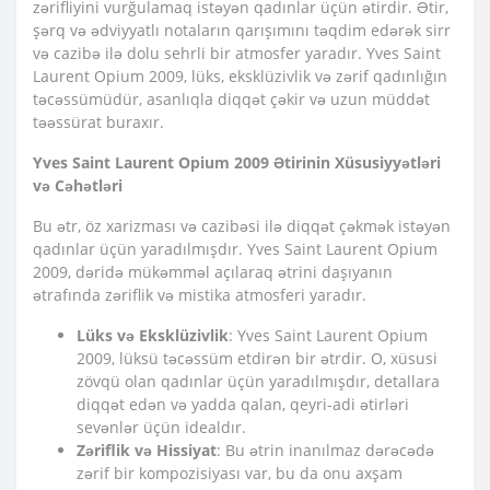
zərifliyini vurğulamaq istəyən qadınlar üçün ətirdir. Ətir,
şərq və ədviyyatlı notaların qarışımını təqdim edərək sirr
və cazibə ilə dolu sehrli bir atmosfer yaradır. Yves Saint
Laurent Opium 2009, lüks, eksklüzivlik və zərif qadınlığın
təcəssümüdür, asanlıqla diqqət çəkir və uzun müddət
təəssürat buraxır.
Yves Saint Laurent Opium 2009 Ətirinin Xüsusiyyətləri
və Cəhətləri
Bu ətr, öz xarizması və cazibəsi ilə diqqət çəkmək istəyən
qadınlar üçün yaradılmışdır. Yves Saint Laurent Opium
2009, dəridə mükəmməl açılaraq ətrini daşıyanın
ətrafında zəriflik və mistika atmosferi yaradır.
Lüks və Eksklüzivlik
: Yves Saint Laurent Opium
2009, lüksü təcəssüm etdirən bir ətrdir. O, xüsusi
zövqü olan qadınlar üçün yaradılmışdır, detallara
diqqət edən və yadda qalan, qeyri-adi ətirləri
sevənlər üçün idealdır.
Zəriflik və Hissiyat
: Bu ətrin inanılmaz dərəcədə
zərif bir kompozisiyası var, bu da onu axşam