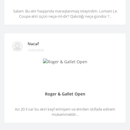
Salam. Bu ətir haqqında maraqlanmaq istəyirdim. Lomani Le
Coupe ətiri üçün neçə ml-dir? Qalıcılığı neçə gündür ?..
Nəcəf
15/03/2026
Roger & Gallet Open
Azı 20 il var bu ətiri kəşf etmişəm və ətirdən istifadə edirəm
mükəmməldir...