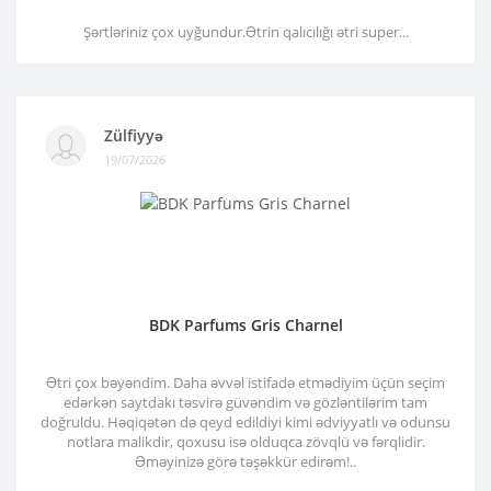
Şərtləriniz çox uyğundur.Ətrin qalıcılığı ətri super...
Zülfiyyə
19/07/2026
BDK Parfums Gris Charnel
Ətri çox bəyəndim. Daha əvvəl istifadə etmədiyim üçün seçim
edərkən saytdakı təsvirə güvəndim və gözləntilərim tam
doğruldu. Həqiqətən də qeyd edildiyi kimi ədviyyatlı və odunsu
notlara malikdir, qoxusu isə olduqca zövqlü və fərqlidir.
Əməyinizə görə təşəkkür edirəm!..