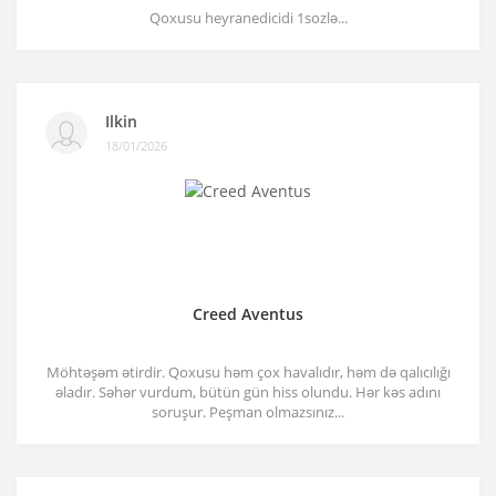
Qoxusu heyranedicidi 1sozlə...
Ilkin
18/01/2026
Creed Aventus
Möhtəşəm ətirdir. Qoxusu həm çox havalıdır, həm də qalıcılığı
əladır. Səhər vurdum, bütün gün hiss olundu. Hər kəs adını
soruşur. Peşman olmazsınız...