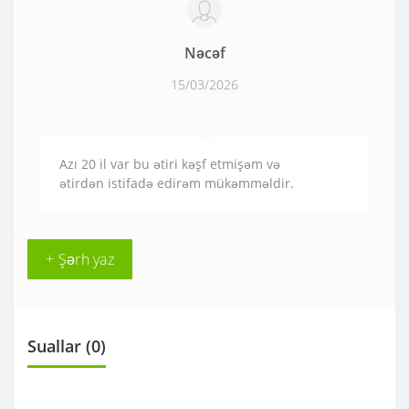
Nəcəf
15/03/2026
Azı 20 il var bu ətiri kəşf etmişəm və
ətirdən istifadə edirəm mükəmməldir.
+ Şərh yaz
Suallar
(0)