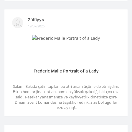
Zülfiyyə
19/07/2026
Frederic Malle Portrait of a Lady
Salam, Bakıda çətin tapılan bu ətri anam üçün əldə etmişdim.
Ətrin həm orijinal notları, həm də yüksək qalıcılığı bizi çox razı
saldı. Peşəkar yanaşmanıza və keyfiyyətli xidmətinizə görə
Dream Scent komandasına təşəkkür edirik. Sizə bol uğurlar
arzulayırıq!..