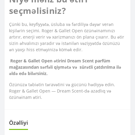
seçməlisiniz?
Çünki bu, keyfiyyətə, üsluba və fərdiliyə dəyər verən
kişilərin seçimi. Roger & Gallet Open özünəinamınızı
artırır, enerji verir və xarizmanızı ön plana çıxarır. Bu ətir
sizin əhvalınızı yaradır və istənilən vəziyyətdə özünüzü
ən yaxşı hiss etməyinizə kömək edir.
Roger & Gallet Open ətirini Dream Scent parfüm
mağazasından sərfəli qiymətə və sürətli çatdırılma ilə
əldə edə bilərsiniz.
Özünüzə təbiətin təravətini və gücünü hədiyyə edin.
Roger & Gallet Open — Dream Scent-də azadlıq və
özünəinam ətiri.
Özəlliyi