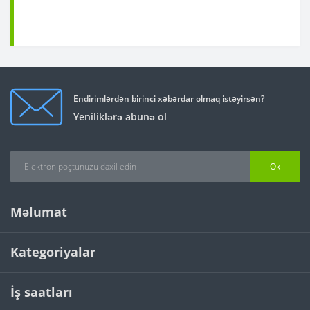
Endirimlərdən birinci xəbərdar olmaq istəyirsən?
Yeniliklərə abunə ol
Ok
Məlumat
Kategoriyalar
İş saatları