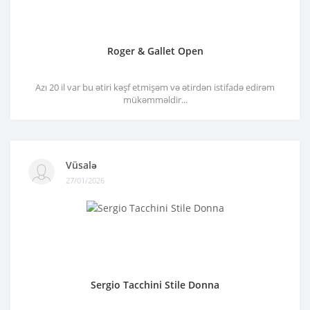
Roger & Gallet Open
Azı 20 il var bu ətiri kəşf etmişəm və ətirdən istifadə edirəm
mükəmməldir...
Vüsalə
27/01/2026
Sergio Tacchini Stile Donna