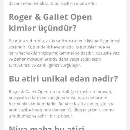
davam edən istilik və təbii kişiliklə əhatə edir.
Roger & Gallet Open
kimlər üçündür?
Bu ətir azad ruhlu, aktiv və özünəinamlı kişilər üçün ideal
seçimdir. O, gündəlik həyatınızda, iş görüşlərində və
istirahət vaxtlarınızda mükəmməl yoldaşdır. Xüsusilə yaz
və bahar mövsümlərində daha yaxşı açılır, sizin
təravətinizi və canlılığınızı vurğulayır.
Bu ətiri unikal edən nədir?
Roger & Gallet Open-un unikallığı sitrusların təravəti,
ədviyyatlı otların və zəngin odunsu baza notlarının
harmonik vəhdətindədir. Bu ətir daxili azadlıq, güc və
təbii cazibə haqqında danışır. O, diqqət çəkmir, amma
unudulmaz və sehrli bir iz qoyur.
Niyə məhz bu ətiri