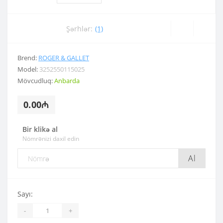
Şərhlər:
(1)
Brend:
ROGER & GALLET
Model:
3252550115025
Mövcudluq:
Anbarda
0.00₼
Bir klikə al
Nömrənizi daxil edin
Al
Sayı:
-
+