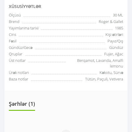
XÜSUSIYYƏTLƏR
Ölçüsü
30 ML
Brend
Roger & Gallet
Yayımlanma tarixi
1985
Cins
Kişi ətirləri
Fəsil
Payız/Qış
Gündüz/Gecə
Gündüz
Qruplar
Fujer, Ağac
Üst notlar
Berqamot, Lavanda, Amalfi
lemonu
Ürək notları
Kəkotu, Sürvə
Baza notlar
Tütün, Paçuli, Vetivera
Şərhlər (1)