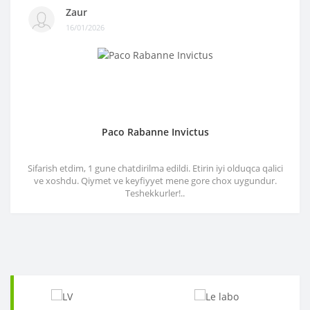
Zaur
16/01/2026
Paco Rabanne Invictus
Sifarish etdim, 1 gune chatdirilma edildi. Etirin iyi olduqca qalici
ve xoshdu. Qiymet ve keyfiyyet mene gore chox uygundur.
Teshekkurler!..