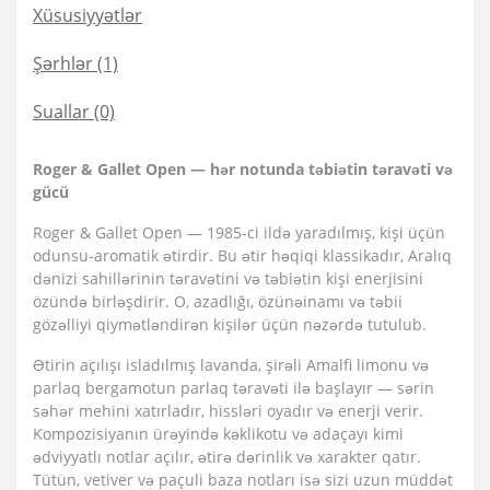
Xüsusiyyətlər
Şərhlər (1)
Suallar
(0)
Roger & Gallet Open — hər notunda təbiətin təravəti və
gücü
Roger & Gallet Open — 1985-ci ildə yaradılmış, kişi üçün
odunsu-aromatik ətirdir. Bu ətir həqiqi klassikadır, Aralıq
dənizi sahillərinin təravətini və təbiətin kişi enerjisini
özündə birləşdirir. O, azadlığı, özünəinamı və təbii
gözəlliyi qiymətləndirən kişilər üçün nəzərdə tutulub.
Ətirin açılışı isladılmış lavanda, şirəli Amalfi limonu və
parlaq bergamotun parlaq təravəti ilə başlayır — sərin
səhər mehini xatırladır, hissləri oyadır və enerji verir.
Kompozisiyanın ürəyində kəklikotu və adaçayı kimi
ədviyyatlı notlar açılır, ətirə dərinlik və xarakter qatır.
Tütün, vetiver və paçuli baza notları isə sizi uzun müddət