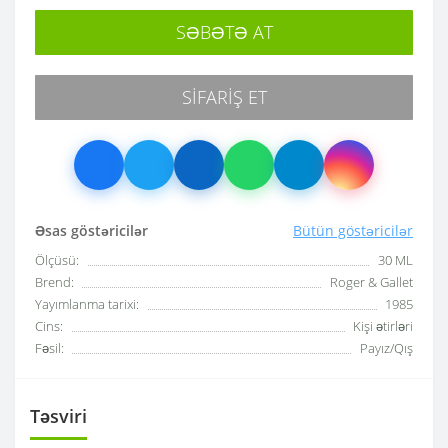
SƏBƏTƏ AT
SIFARIŞ ET
Əsas göstəricilər
Bütün göstəricilər
Ölçüsü:
30 ML
Brend:
Roger & Gallet
Yayımlanma tarixi:
1985
Cins:
Kişi ətirləri
Fəsil:
Payız/Qış
Təsviri