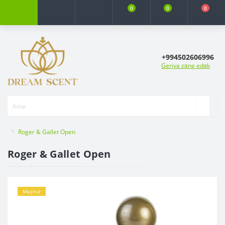
0
0
0
+994502606996
Geriya zəng edək
Roger & Gallet Open
Roger & Gallet Open
Məşhur