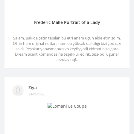
Frederic Malle Portrait of a Lady
Salam, Bakıda çətin tapılan bu ətri anam üçün əldə etmişdim.
Ətrin həm orijinal notları, həm də yüksək qalıcılığı bizi çox razı
saldı. Peşəkar yanaşmanıza və keyfiyyətli xidmətinizə görə
Dream Scent komandasına təşəkkür edirik. Sizə bol uğurlar
arzulayırıq!..
Ziya
24/05/2026