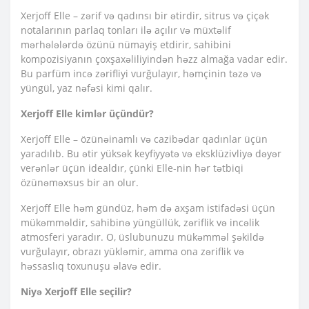
Xerjoff Elle – zərif və qadınsı bir ətirdir, sitrus və çiçək
notalarının parlaq tonları ilə açılır və müxtəlif
mərhələlərdə özünü nümayiş etdirir, sahibini
kompozisiyanın çoxşaxəliliyindən həzz almağa vadar edir.
Bu parfüm incə zərifliyi vurğulayır, həmçinin təzə və
yüngül, yaz nəfəsi kimi qalır.
Xerjoff Elle kimlər üçündür?
Xerjoff Elle – özünəinamlı və cazibədar qadınlar üçün
yaradılıb. Bu ətir yüksək keyfiyyətə və eksklüzivliyə dəyər
verənlər üçün idealdır, çünki Elle-nin hər tətbiqi
özünəməxsus bir an olur.
Xerjoff Elle həm gündüz, həm də axşam istifadəsi üçün
mükəmməldir, sahibinə yüngüllük, zəriflik və incəlik
atmosferi yaradır. O, üslubunuzu mükəmməl şəkildə
vurğulayır, obrazı yükləmir, amma ona zəriflik və
həssaslıq toxunuşu əlavə edir.
Niyə Xerjoff Elle seçilir?