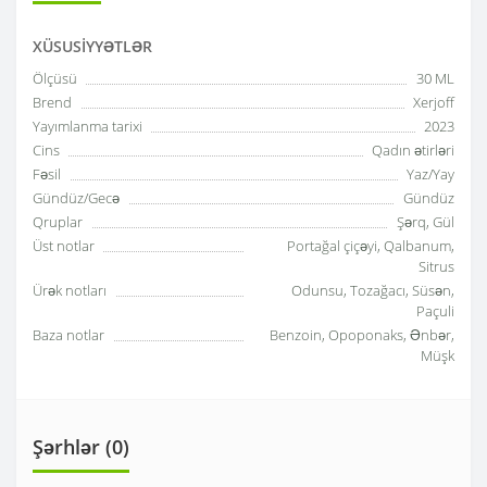
XÜSUSIYYƏTLƏR
Ölçüsü
30 ML
Brend
Xerjoff
Yayımlanma tarixi
2023
Cins
Qadın ətirləri
Fəsil
Yaz/Yay
Gündüz/Gecə
Gündüz
Qruplar
Şərq, Gül
Üst notlar
Portağal çiçəyi, Qalbanum,
Sitrus
Ürək notları
Odunsu, Tozağacı, Süsən,
Paçuli
Baza notlar
Benzoin, Opoponaks, Ənbər,
Müşk
Şərhlər (0)