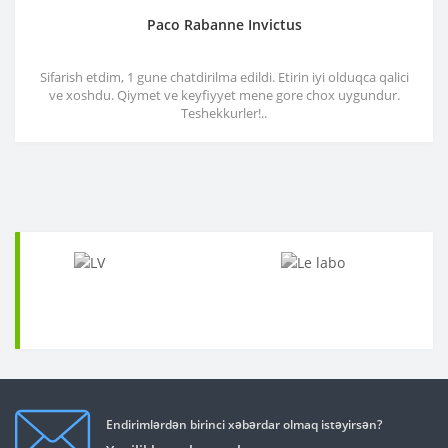
Paco Rabanne Invictus
Sifarish etdim, 1 gune chatdirilma edildi. Etirin iyi olduqca qalici
ve xoshdu. Qiymet ve keyfiyyet mene gore chox uygundur.
Teshekkurler!..
Endirimlərdən birinci xəbərdar olmaq istəyirsən?