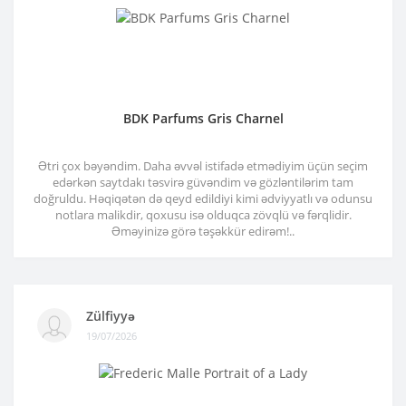
BDK Parfums Gris Charnel
Ətri çox bəyəndim. Daha əvvəl istifadə etmədiyim üçün seçim
edərkən saytdakı təsvirə güvəndim və gözləntilərim tam
doğruldu. Həqiqətən də qeyd edildiyi kimi ədviyyatlı və odunsu
notlara malikdir, qoxusu isə olduqca zövqlü və fərqlidir.
Əməyinizə görə təşəkkür edirəm!..
Zülfiyyə
19/07/2026