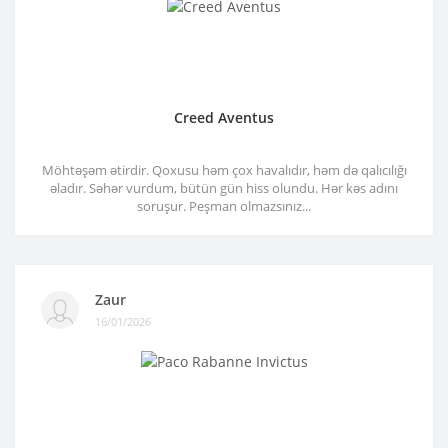
Creed Aventus
Möhtəşəm ətirdir. Qoxusu həm çox havalıdır, həm də qalıcılığı
əladır. Səhər vurdum, bütün gün hiss olundu. Hər kəs adını
soruşur. Peşman olmazsınız...
Zaur
16/01/2026