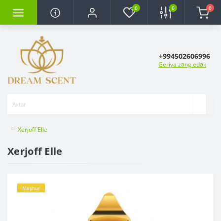
0
0
0
+994502606996
Geriya zəng edək
Xerjoff Elle
Xerjoff Elle
Məşhur