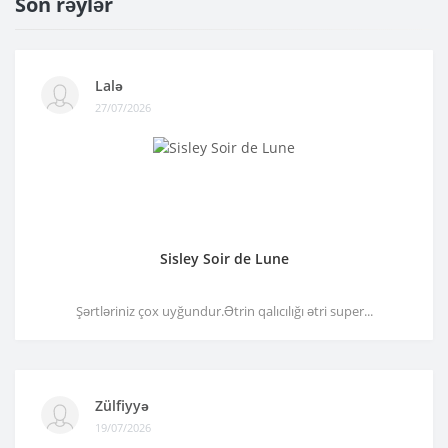
Son rəylər
Lalə
27/07/2026
Sisley Soir de Lune
Şərtləriniz çox uyğundur.Ətrin qalıcılığı ətri super...
Zülfiyyə
19/07/2026