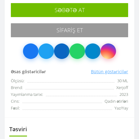
SƏBƏTƏ AT
SIFARIŞ ET
Əsas göstəricilər
Bütün göstəricilər
Ölçüsü:
30 ML
Brend:
Xerjoff
Yayımlanma tarixi:
2023
Cins:
Qadın ətirləri
Fəsil:
Yaz/Yay
Təsviri