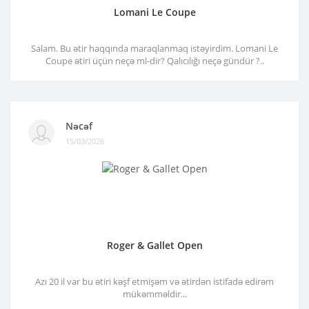
Lomani Le Coupe
Salam. Bu ətir haqqında maraqlanmaq istəyirdim. Lomani Le
Coupe ətiri üçün neçə ml-dir? Qalıcılığı neçə gündür ?..
Nəcəf
15/03/2026
Roger & Gallet Open
Azı 20 il var bu ətiri kəşf etmişəm və ətirdən istifadə edirəm
mükəmməldir...