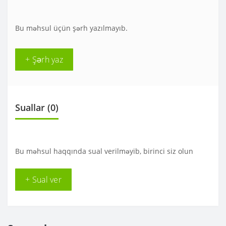
Bu məhsul üçün şərh yazılmayıb.
+ Şərh yaz
Suallar
(0)
Bu məhsul haqqında sual verilməyib, birinci siz olun
+ Sual ver