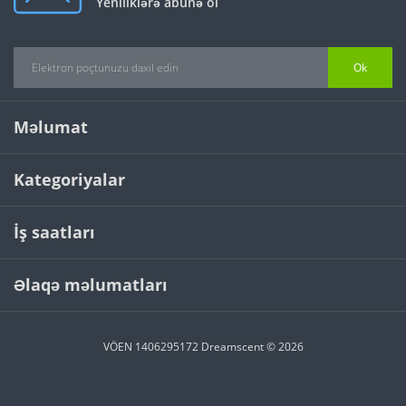
Yeniliklərə abunə ol
Ok
Məlumat
Kategoriyalar
İş saatları
Əlaqə məlumatları
VÖEN 1406295172 Dreamscent © 2026