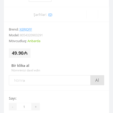
Şərhlər:
(0)
Brend:
XERJOFF
Model:
8054320903291
Mövcudluq:
Anbarda
49.90₼
Bir klikə al
Nömrənizi daxil edin
Al
Sayı:
-
+