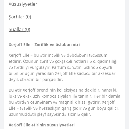
Xüsusiyyətlər
Şərhlər (0)
Suallar
(0)
Xerjoff Elle – Zəriflik və üslubun ətri
Xerjoff Elle – bu ətir incəlik və dəbdəbəni təcəssüm
etdirir. Özünün zərif və çoxşaxəli notları ilə o, qadınsılığı
və fərdiliyi vurğulayır. Parfüm sənətini əslində dəyərli
bilənlər üçün yaradılan Xerjoff Elle sadəcə bir aksesuar
deyil, obrazın bir parçasıdır.
Bu ətir Xerjoff brendinin kolleksiyasına daxildir, hansı ki,
lüks və eksklüziv kompozisiyaları ilə tanınır. Hər bir damla
bu ətirdən özünəinam və maqnitlik hissi gətirir. Xerjoff
Elle – təzəlik və həssaslığın qarışığıdır və gün boyu qalıcı,
uzunmüddətli şleyf sayəsində sizinlə qalır.
Xerjoff Elle ətirinin xüsusiyyətləri