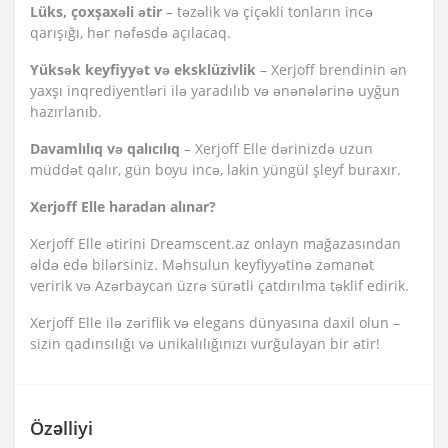
Lüks, çoxşaxəli ətir
– təzəlik və çiçəkli tonların incə
qarışığı, hər nəfəsdə açılacaq.
Yüksək keyfiyyət və eksklüzivlik
– Xerjoff brendinin ən
yaxşı inqrediyentləri ilə yaradılıb və ənənələrinə uyğun
hazırlanıb.
Davamlılıq və qalıcılıq
– Xerjoff Elle dərinizdə uzun
müddət qalır, gün boyu incə, lakin yüngül şleyf buraxır.
Xerjoff Elle haradan alınar?
Xerjoff Elle ətirini Dreamscent.az onlayn mağazasından
əldə edə bilərsiniz. Məhsulun keyfiyyətinə zəmanət
veririk və Azərbaycan üzrə sürətli çatdırılma təklif edirik.
Xerjoff Elle ilə zəriflik və elegans dünyasına daxil olun –
sizin qadınsılığı və unikalılığınızı vurğulayan bir ətir!
Özəlliyi