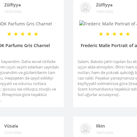
Zülfiyyə
Zülfiyyə
19/07/2026
19/07/2026
DK Parfums Gris Charnel
Frederic Malle Portrait of 
x bəyəndim. Daha əvvəl istifadə
Salam, Bakıda çətin tapılan bu ə
im üçün seçim edərkən saytdakı
üçün əldə etmişdim. Ətrin həm or
 güvəndim və gözləntilərim tam
notları, həm də yüksək qalıcılığı b
u. Həqiqətən də qeyd edildiyi
razı saldı. Peşəkar yanaşmanıza 
viyyatlı və odunsu notlara
keyfiyyətli xidmətinizə görə Dre
r, qoxusu isə olduqca zövqlü və
Scent komandasına təşəkkür edir
ir. Əməyinizə görə təşəkkür
bol uğurlar arzulayırıq!..
.
Vüsalə
Ilkin
27/01/2026
18/01/2026