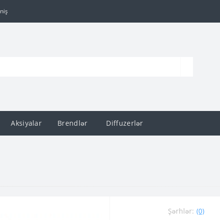
niş
Aksiyalar
Brendlər
Diffuzerlər
Şərhlər:
(0)