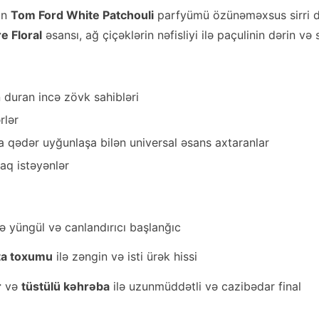
ün
Tom Ford White Patchouli
parfyümü özünəməxsus sirri da
e Floral
əsansı, ağ çiçəklərin nəfisliyi ilə paçulinin dərin və 
duran incə zövk sahibləri
rlər
 qədər uyğunlaşa bilən universal əsans axtaranlar
q istəyənlər
lə yüngül və canlandırıcı başlanğıc
ta toxumu
ilə zəngin və isti ürək hissi
r
və
tüstülü kəhrəba
ilə uzunmüddətli və cazibədar final