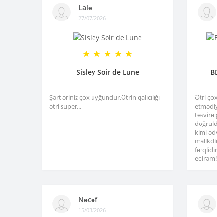
Lalə
27/07/2026
Sisley Soir de Lune
B
Şərtləriniz çox uyğundur.Ətrin qalıcılığı
Ətri ço
ətri super...
etmədiy
təsvirə
doğruld
kimi əd
malikdi
fərqlid
edirəm!.
Nəcəf
15/03/2026