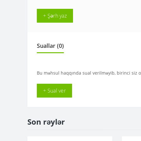
+ Şərh yaz
Suallar
(0)
Bu məhsul haqqında sual verilməyib, birinci siz 
+ Sual ver
Son rəylər