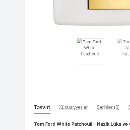
Təsviri
Xüsusiyyətlər
Şərhlər (0)
Tom Ford White Patchouli – Nazik Lüks və 