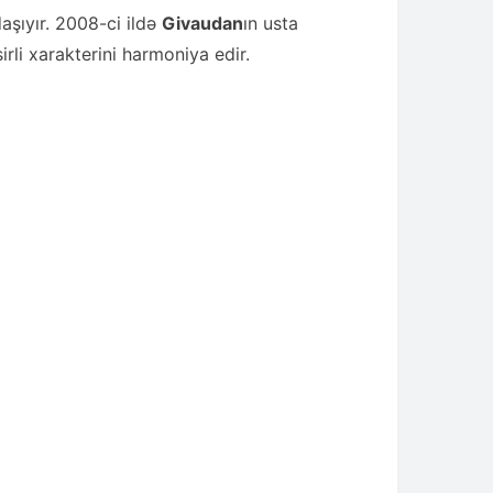
şıyır. 2008-ci ildə
Givaudan
ın usta
sirli xarakterini harmoniya edir.