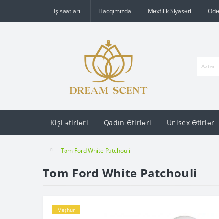
İş saatları
Haqqımızda
Məxfilik Siyasəti
Ödə
Kişi ətirləri
Qadın Ətirləri
Unisex Ətirlər
Tom Ford White Patchouli
Tom Ford White Patchouli
Məşhur