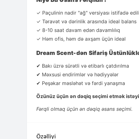
✓ Paçulinin nadir "ağ" versiyası istifadə edil
✓ Təravət və dərinlik arasında ideal balans
✓ 8-10 saat davam edən davamlılıq
✓ Həm ofis, həm də axşam üçün ideal
Dream Scent-dən Sifariş Üstünlüklə
✔ Bakı üzrə sürətli və etibarlı çatdırılma
✔ Məxsusi endirimlər və hədiyyələr
✔ Peşəkar məsləhət və fərdi yanaşma
Özünüz üçün ən dəqiq seçimi etmək istəyir
Fərqli olmaq üçün ən dəqiq əsans seçimi.
Özəlliyi