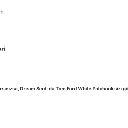
ib
ri
sinizsə, Dream Sent-də Tom Ford White Patchouli sizi gö