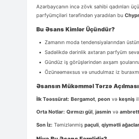
Azərbaycanın incə zövk sahibi qadınları üç
parfyümçiləri tərəfindən yaradılan bu
Chypr
Bu Əsans Kimlər Üçündür?
Zamanın moda tendensiyalarından üstün 
Sadəlikdə dərinlik axtaran parfyüm sevə
Gündüz iş görüşlərindən axşam şoularına
Özünəəməxsus və unudulmaz iz buraxma
Əsansın Mükəmməl Tərzə Açılması
İlk Təəssürat:
Bergamot
,
peon
və
keşniş
i
Orta Notlar:
Qırmızı gül
,
jasmin
və
ambret
Son İz:
Təmizlənmiş
paçuli
,
qiymətli ağacla
Niyə Bu Əsans Fərqlidir?