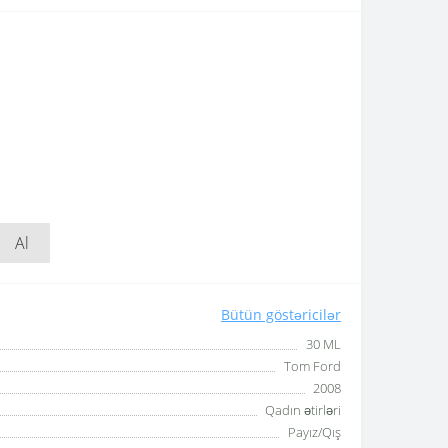
Al
Bütün göstəricilər
30 ML
Tom Ford
2008
Qadın ətirləri
Payız/Qış