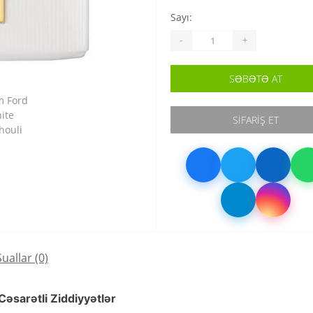
Sayı:
-
+
SƏBƏTƏ AT
SIFARIŞ ET
Suallar
(0)
Cəsarətli Ziddiyyətlər