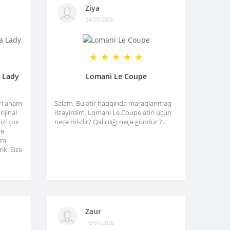
Ziya
24/05/2026
a Lady
Lomani Le Coupe
tri anam
Salam. Bu ətir haqqında maraqlanmaq
ijinal
istəyirdim. Lomani Le Coupe ətiri üçün
izi çox
neçə ml-dir? Qalıcılığı neçə gündür ?..
və
am
ik. Sizə
Zaur
16/01/2026