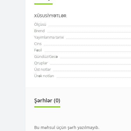
XÜSUSIYYƏTLƏR
Ölçüsü
Brend
Yayımlanma tarixi
Cins
Fəsil
Gündüz/Gecə
Qruplar
Üst notlar
Ürək notları
Şərhlər (0)
Bu məhsul üçün şərh yazılmayıb.