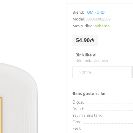
Brend:
TOM FORD
Model:
888066002509
Mövcudluq:
Anbarda
54.90₼
Bir klikə al
Nömrənizi daxil edin
Əsas göstəricilər
Ölçüsü:
Brend:
Yayımlanma tarixi:
Cins:
Fəsil: