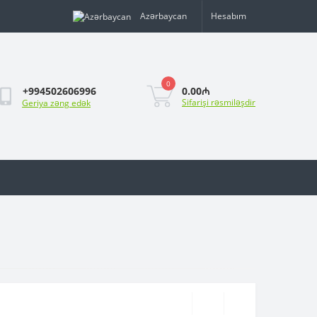
Azərbaycan
Hesabım
0
0.00₼
+994502606996
Sifarişi rəsmiləşdir
Geriya zəng edək