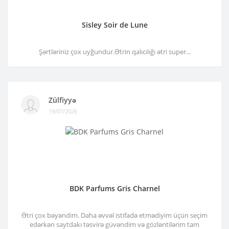
Sisley Soir de Lune
Şərtləriniz çox uyğundur.Ətrin qalıcılığı ətri super...
Zülfiyyə
19/07/2026
BDK Parfums Gris Charnel
Ətri çox bəyəndim. Daha əvvəl istifadə etmədiyim üçün seçim
edərkən saytdakı təsvirə güvəndim və gözləntilərim tam