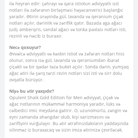
ilə heyran edir: çəhrayı və qara istiotun ədviyyatlı üst
notları ilə zəfəranın birləşməsi həyəcanverici başlanğıc
yaradır. Ətirin ürəyində gül, lavanda və qeranium çiçək
notları açılır, dərinlik və zəriflik qatır. Bazada aga ağacı
(ud), amberqris, sandal ağacı və tonka paxlası notları isti,
rezinli və nəcib iz buraxır.
Necə qoxuyur?
Əvvəlcə ədviyyatlı və kəskin istiot və zəfəran notları hiss
olunur, sonra isə gül, lavanda və qeraniumdan ibarət
çiçəkli və bir qədər təzə buket açılır. Sonda dərin, yumşaq
ağac ətiri ilə şərq tərzi rezin notları sizi isti və sirr dolu
ovqatla bürüyür.
Niyə bu ətir yaxşıdır?
Opulent Shaik Gold Edition for Men ədviyyat, çiçək və
ağac notlarının mükəmməl harmoniya yaradır, lüks və
cəlbedici imic meydana gətirir. O, uzunömürlü, zəngin və
eyni zamanda ahəngdar olub, kişi xarizmasını və
zərifliyini vurğulayır. Bu ətir ətrafınızdakıların yaddaşında
silinməz iz buraxacaq və sizin imza ətirinizə çevriləcək.