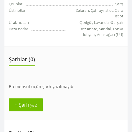
Qruplar
Şərq
Üst notlar
Zəfəran, Çəhrayı istiot, Qara
istiot
Ürək notları
Qızılgül, Lavanda, Ətirşah
Baza notlar
Boz ənbər, Səndəl, Tonka
lobyası, Aqar ağacı (Ud)
Şərhlər (0)
Bu məhsul üçün şərh yazılmayıb.
+ Şərh yaz