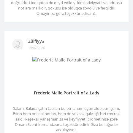
doğruldu. Həqiqətən də qeyd edildiyi kimi ədviyyatlı və odunsu
notlara malikdir, qoxusu isə olduqca zövqlü və fərqlidir.
Əməyinizə görə təşəkkür edirəm!..
Zülfiyyə
19/07/2026
Frederic Malle Portrait of a Lady
Salam, Bakıda çətin tapılan bu ətri anam üçün əldə etmişdim.
Ətrin həm orijinal notları, həm də yüksək qalıcılığı bizi çox razı
saldı. Peşəkar yanaşmanıza və keyfiyyətli xidmətinizə görə
Dream Scent komandasına təşəkkür edirik. Sizə bol uğurlar
arzulayırıq!..