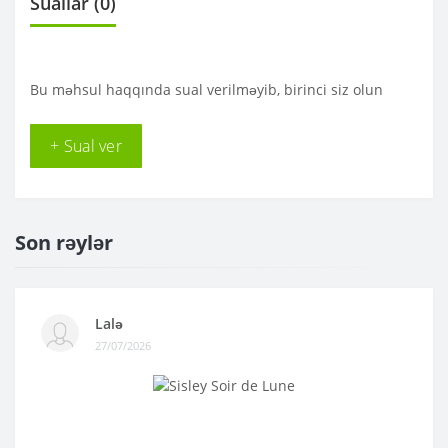
Suallar
(0)
Bu məhsul haqqında sual verilməyib, birinci siz olun
+ Sual ver
Son rəylər
Lalə
27/07/2026