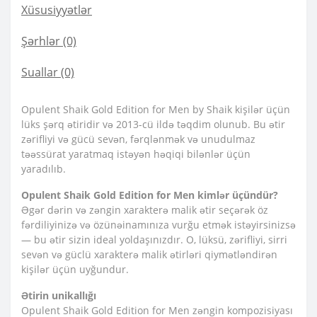
Xüsusiyyətlər
Şərhlər (0)
Suallar
(0)
Opulent Shaik Gold Edition for Men by Shaik kişilər üçün
lüks şərq ətiridir və 2013-cü ildə təqdim olunub. Bu ətir
zərifliyi və gücü sevən, fərqlənmək və unudulmaz
təəssürat yaratmaq istəyən həqiqi bilənlər üçün
yaradılıb.
Opulent Shaik Gold Edition for Men kimlər üçündür?
Əgər dərin və zəngin xarakterə malik ətir seçərək öz
fərdiliyinizə və özünəinamınıza vurğu etmək istəyirsinizsə
— bu ətir sizin ideal yoldaşınızdır. O, lüksü, zərifliyi, sirri
sevən və güclü xarakterə malik ətirləri qiymətləndirən
kişilər üçün uyğundur.
Ətirin unikallığı
Opulent Shaik Gold Edition for Men zəngin kompozisiyası