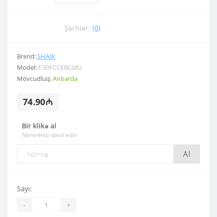
Şərhlər:
(0)
Brend:
SHAIK
Model:
F3DFCCEBC082
Mövcudluq:
Anbarda
74.90₼
Bir klikə al
Nömrənizi daxil edin
Al
Sayı:
-
+