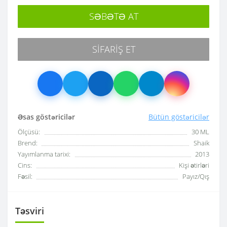
SƏBƏTƏ AT
SIFARIŞ ET
Əsas göstəricilər
Bütün göstəricilər
Ölçüsü:
30 ML
Brend:
Shaik
Yayımlanma tarixi:
2013
Cins:
Kişi ətirləri
Fəsil:
Payız/Qış
Təsviri