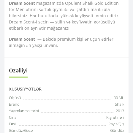
Dream Scent
mağazamızda Opulent Shaik Gold Edition
for Men ətirini sərfəli qiymətə və çatdırılma ilə ala
bilərsiniz. Hər butulkada yüksək keyfiyyəti təmin edirik.
Dream Scent-i seçin — stilin və keyfiyyətin görüşdüyü
etibarlı onlayn ətir mağazanız!
Dream Scent
— Bakıda premium kişilər üçün ətirləri
almağın ən yaxşı ünvanı.
Özəlliyi
XÜSUSIYYƏTLƏR
Ölçüsü
30 ML
Brend
Shaik
Yayımlanma tarixi
2013
Cins
Kişi ətirləri
Fəsil
Payız/Qış
Gündüz/Gecə
Gündüz