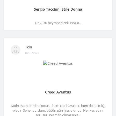
Sergio Tacchini Stile Donna
Qoxusu heyranedicidi 1sozlə...
Ilkin
18/01/2026
Creed Aventus
Möhtəşəm ətirdir. Qoxusu həm çox havalıdır, həm də qalıcılığı
əladır. Səhər vurdum, bütün gün hiss olundu. Hər kəs adını
soruşur. Peşman olmazsınız...