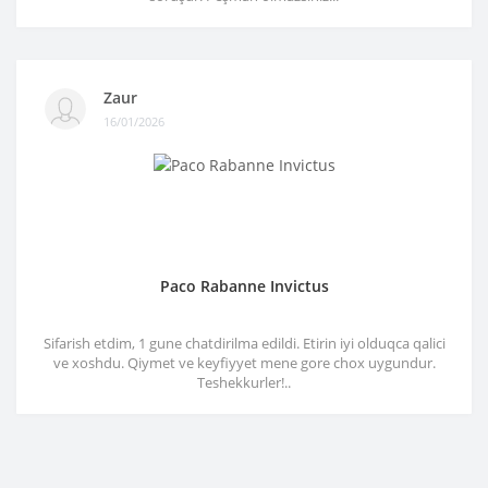
Zaur
16/01/2026
Paco Rabanne Invictus
Sifarish etdim, 1 gune chatdirilma edildi. Etirin iyi olduqca qalici
ve xoshdu. Qiymet ve keyfiyyet mene gore chox uygundur.
Teshekkurler!..