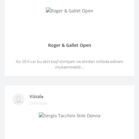
Roger & Gallet Open
Azı 20 il var bu ətiri kəşf etmişəm və ətirdən istifadə edirəm
mükəmməldir...
Vüsalə
27/01/2026