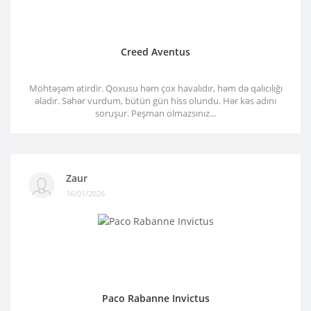
Creed Aventus
Möhtəşəm ətirdir. Qoxusu həm çox havalıdır, həm də qalıcılığı
əladır. Səhər vurdum, bütün gün hiss olundu. Hər kəs adını
soruşur. Peşman olmazsınız...
Zaur
16/01/2026
Paco Rabanne Invictus