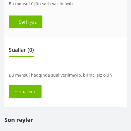
Bu məhsul üçün şərh yazılmayıb.
+ Şərh yaz
Suallar
(0)
Bu məhsul haqqında sual verilməyib, birinci siz olun
+ Sual ver
Son rəylər