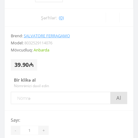
Şərhlər:
(0)
Brend:
SALVATORE FERRAGAMO
Model:
8032529114076
Mövcudluq:
Anbarda
39.90₼
Bir klikə al
Nömrənizi daxil edin
Al
Sayı:
-
+