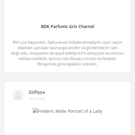
BDK Parfums Gris Charnel
Ətri çox bəyəndim. Daha əvvəl istifadə etmədiyim üçün seçim
edərkən saytdakı təsvirə güvəndim və gözləntilərim tam
doğruldu. Həqiqətən də qeyd edildiyi kimi ədviyyatlı və odunsu
notlara malikdir, qoxusu isə olduqca zövqlü və fərqlidir.
Əməyinizə görə təşəkkür edirəm!..
Zülfiyyə
19/07/2026