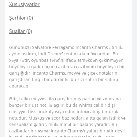
Xüsusiyyətlər
Şərhlər (0)
Suallar
(0)
Gününüzü Salvatore Ferragamo Incanto Charms ətiri ilə
aydınlaşdırın, indi DreamScent.Az-da mövcuddur. Bu
xəyalı ətir, oyunbaz tərəfini ifadə etməkdən çəkinməyən
büyüləyici qadın üçün cazibə və cazibənin büyüləyici bir
qarışığıdır. Incanto Charms, meyvə və çiçək notalarını
qarışdıran fərqli bir ətirdir ki, bu sizi səhrli bir səfərə
aparacaq.
Ətir, tutku meyvəsi ilə qarışdırılmış parlaq və zəfərana
bənzər bir üst not ilə açılır, bu da whimsical bir dişi
cinsiyyət hissi inokulyasiya edən intoxicating bir ürək
notudur. Muskus və sedr baz notları, altta qalan istilik və
sensualizm gətirir, mükəmməl bir balans yaradır. Bu
cazibədar birləşmə, Incanto Charms'ı yalnız bir ətir deyil,