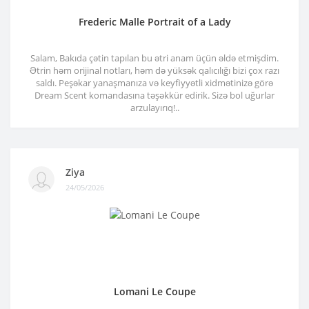
Frederic Malle Portrait of a Lady
Salam, Bakıda çətin tapılan bu ətri anam üçün əldə etmişdim.
Ətrin həm orijinal notları, həm də yüksək qalıcılığı bizi çox razı
saldı. Peşəkar yanaşmanıza və keyfiyyətli xidmətinizə görə
Dream Scent komandasına təşəkkür edirik. Sizə bol uğurlar
arzulayırıq!..
Ziya
24/05/2026
Lomani Le Coupe