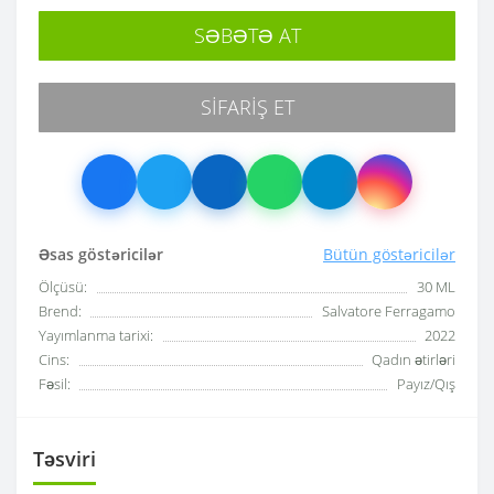
SƏBƏTƏ AT
SIFARIŞ ET
Əsas göstəricilər
Bütün göstəricilər
Ölçüsü:
30 ML
Brend:
Salvatore Ferragamo
Yayımlanma tarixi:
2022
Cins:
Qadın ətirləri
Fəsil:
Payız/Qış
Təsviri