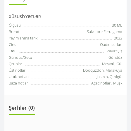
XÜSUSIYYƏTLƏR
Ölçüsü
30 ML
Brend
Salvatore Ferragamo
Yayımlanma tarixi
2022
Cins
Qadın ətirləri
Fəsil
Payız/Qış
Gündüz/Gecə
Gündüz
Qruplar
Meyvəli, Gül
Üst notlar
Doqquzdon, Marakuya
Ürək notları
Jasmin, Qızılgül
Baza notlar
Ağac notları, Müşk
Şərhlər (0)