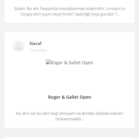
Salam. Bu ətir haqqında maraqlanmaq istəyirdim. Lomani Le
Coupe ətiri üçün neçə ml-dir? Qalıcılığı neçə gündür ?..
Nəcəf
15/03/2026
Roger & Gallet Open
Azı 20 il var bu ətiri kəşf etmişəm və ətirdən istifadə edirəm
mükəmməldir...