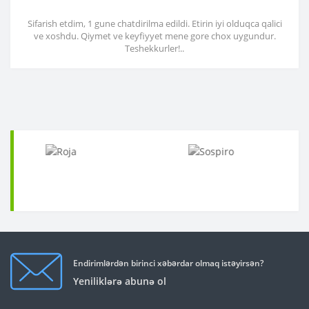
Sifarish etdim, 1 gune chatdirilma edildi. Etirin iyi olduqca qalici
ve xoshdu. Qiymet ve keyfiyyet mene gore chox uygundur.
Teshekkurler!..
Endirimlərdən birinci xəbərdar olmaq istəyirsən?
Yeniliklərə abunə ol