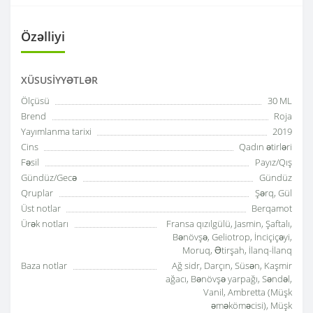
Özəlliyi
XÜSUSIYYƏTLƏR
Ölçüsü
30 ML
Brend
Roja
Yayımlanma tarixi
2019
Cins
Qadın ətirləri
Fəsil
Payız/Qış
Gündüz/Gecə
Gündüz
Qruplar
Şərq, Gül
Üst notlar
Berqamot
Ürək notları
Fransa qızılgülü, Jasmin, Şaftalı,
Bənövşə, Geliotrop, İnciçiçəyi,
Moruq, Ətirşah, İlanq-İlanq
Baza notlar
Ağ sidr, Darçın, Süsən, Kaşmir
ağacı, Bənövşə yarpağı, Səndəl,
Vanil, Ambretta (Müşk
əməköməcisi), Müşk