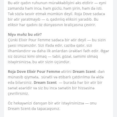
Bu ətir qadın ruhunun mürəkkəbliyini əks etdirir — eyni
zamanda həm incə, həm güclü, həm şirin, həm də isti.
Tək sözlə təsvir etmək mümkün deyil. Roja Dove sadəcə
bir ətir yaratmayıb — o, qadınlıq eliksiri yaradıb. Bu
eliksir hər qadını öz dünyasının kraliçasına çevirir.
Niyə məhz bu ətir?
Çünki Elixir Pour Femme sadəcə bir ətir deyil — bu sizin
şəxsi imzanızdır. Sizi ifadə edir, cazibə qatır, sizi
ilhamlandırır və daha ilk anlardan ürəkləri fəth edir. Əgər
siz özünüz kimi olmaq — təbii, gözəl, səmimi olmaq
istəyirsinizsə, bu ətir sizin üçündür.
Roja Dove Elixir Pour Femme
ətirini
Dream Scent
-dən
münasib qiymətə, sürətli və etibarlı çatdırılma ilə əldə
edə bilərsiniz.
Dream Scent
— burada hər bir ətir bir
sənət əsəridir və siz bu incə sənətin bir hissəsinə
çevrilirsiniz.
Öz hekayənizi danışan bir ətir istəyirsinizsə — onu
Dream Scent-də tapacaqsınız.