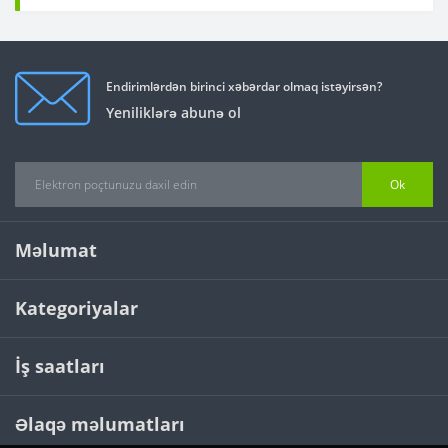
Endirimlərdən birinci xəbərdar olmaq istəyirsən?
Yeniliklərə abunə ol
Ok
Məlumat
Kategoriyalar
İş saatları
Əlaqə məlumatları