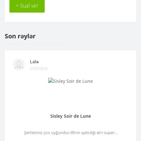
+ Sual ver
Son rəylər
Lalə
27/07/2026
Sisley Soir de Lune
Şərtləriniz çox uyğundur.Ətrin qalıcılığı ətri super...