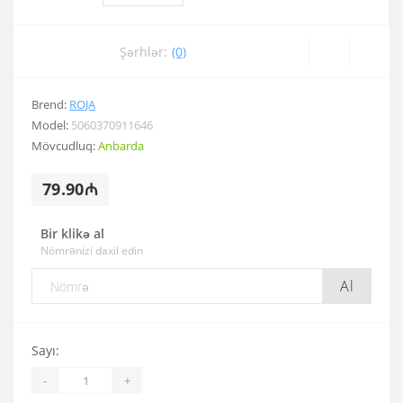
Şərhlər:
(0)
Brend:
ROJA
Model:
5060370911646
Mövcudluq:
Anbarda
79.90₼
Bir klikə al
Nömrənizi daxil edin
Al
Sayı:
-
+