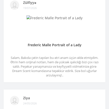
Zülfiyyə
19/07/2026
Frederic Malle Portrait of a Lady
Salam, Bakıda çətin tapılan bu ətri anam üçün əldə etmişdim.
Ətrin həm orijinal notları, həm də yüksək qalıcılığı bizi çox razı
saldı. Peşəkar yanaşmanıza və keyfiyyətli xidmətinizə görə
Dream Scent komandasına təşəkkür edirik. Sizə bol uğurlar
arzulayırıq!..
Ziya
24/05/2026