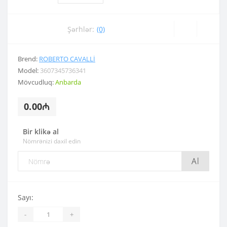
Şərhlər:
(0)
Brend:
ROBERTO CAVALLI
Model:
3607345736341
Mövcudluq:
Anbarda
0.00₼
Bir klikə al
Nömrənizi daxil edin
Al
Sayı:
-
+