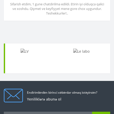
Sifarish etdim, 1 gune chatdirilma edildi. Etirin iyi olduqca qalici
ve xoshdu. Qiymet ve keyfiyyet mene gore chox uygundur.
Teshekkurler!..
Endirimlərdən birinci xəbərdar olmaq istəyirsən?
Yeniliklərə abunə ol