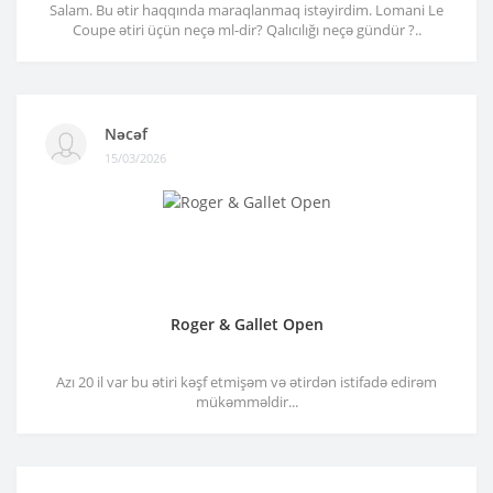
Salam. Bu ətir haqqında maraqlanmaq istəyirdim. Lomani Le
Coupe ətiri üçün neçə ml-dir? Qalıcılığı neçə gündür ?..
Nəcəf
15/03/2026
Roger & Gallet Open
Azı 20 il var bu ətiri kəşf etmişəm və ətirdən istifadə edirəm
mükəmməldir...