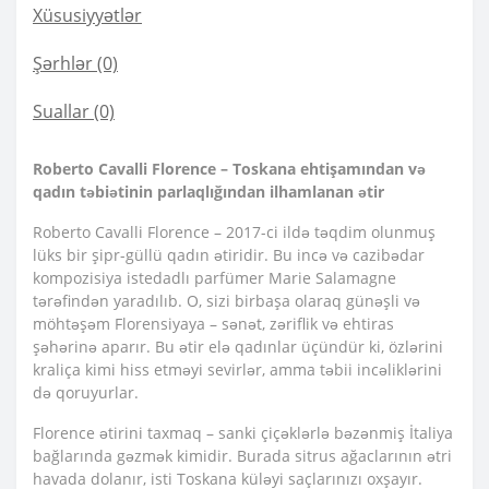
Xüsusiyyətlər
Şərhlər (0)
Suallar
(0)
Roberto Cavalli Florence – Toskana ehtişamından və
qadın təbiətinin parlaqlığından ilhamlanan ətir
Roberto Cavalli Florence – 2017-ci ildə təqdim olunmuş
lüks bir şipr-güllü qadın ətiridir. Bu incə və cazibədar
kompozisiya istedadlı parfümer Marie Salamagne
tərəfindən yaradılıb. O, sizi birbaşa olaraq günəşli və
möhtəşəm Florensiyaya – sənət, zəriflik və ehtiras
şəhərinə aparır. Bu ətir elə qadınlar üçündür ki, özlərini
kraliça kimi hiss etməyi sevirlər, amma təbii incəliklərini
də qoruyurlar.
Florence ətirini taxmaq – sanki çiçəklərlə bəzənmiş İtaliya
bağlarında gəzmək kimidir. Burada sitrus ağaclarının ətri
havada dolanır, isti Toskana küləyi saçlarınızı oxşayır.