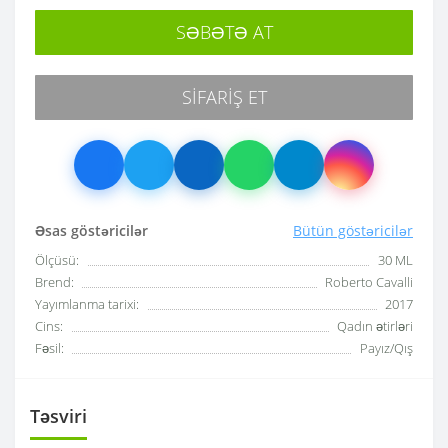
SƏBƏTƏ AT
SIFARIŞ ET
Əsas göstəricilər
Bütün göstəricilər
Ölçüsü:
30 ML
Brend:
Roberto Cavalli
Yayımlanma tarixi:
2017
Cins:
Qadın ətirləri
Fəsil:
Payız/Qış
Təsviri