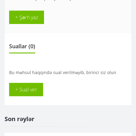
+ Şərh yaz
Suallar
(0)
Bu məhsul haqqında sual verilməyib, birinci siz olun
+ Sual ver
Son rəylər