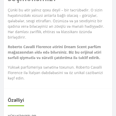
Çünki bu ətir yalnız qoxu deyil – bir təcrübədir. O sizin
həyatınızdakı xüsusi anlarla bağlı olacaq – görüşlər,
qələbələr, sevgi etirafları. Özünüzə və ya sevdiyiniz bir
qadına verə biləcəyiniz ən zövqlü və mənalı hədiyyədir.
Hər damlası zəriflik, ehtiras və klassikanı özündə
birləşdirir.
Roberto Cavalli Florence ətirini Dream Scent parfüm
mağazasından əldə edə bilərsiniz. Biz bu orijinal ətiri
sərfəli qiymətlə və sürətli çatdırılma ilə təklif edirik.
Yüksək parfümeriya sənətinə toxunun. Roberto Cavalli
Florence ilə İtalyan dəbdəbəsini və öz unikal cazibənizi
kəşf edin.
Özəlliyi