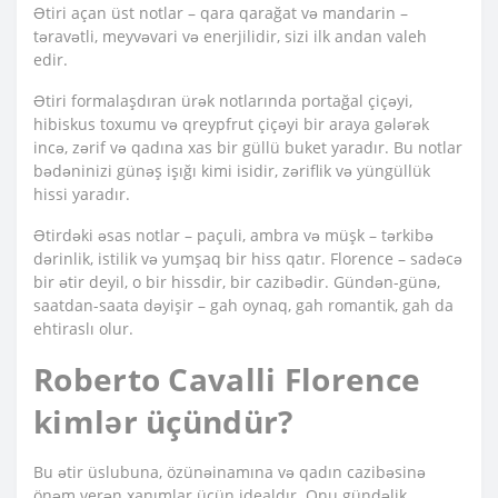
Ətiri açan üst notlar – qara qarağat və mandarin –
təravətli, meyvəvari və enerjilidir, sizi ilk andan valeh
edir.
Ətiri formalaşdıran ürək notlarında portağal çiçəyi,
hibiskus toxumu və qreypfrut çiçəyi bir araya gələrək
incə, zərif və qadına xas bir güllü buket yaradır. Bu notlar
bədəninizi günəş işığı kimi isidir, zəriflik və yüngüllük
hissi yaradır.
Ətirdəki əsas notlar – paçuli, ambra və müşk – tərkibə
dərinlik, istilik və yumşaq bir hiss qatır. Florence – sadəcə
bir ətir deyil, o bir hissdir, bir cazibədir. Gündən-günə,
saatdan-saata dəyişir – gah oynaq, gah romantik, gah da
ehtiraslı olur.
Roberto Cavalli Florence
kimlər üçündür?
Bu ətir üslubuna, özünəinamına və qadın cazibəsinə
önəm verən xanımlar üçün idealdır. Onu gündəlik