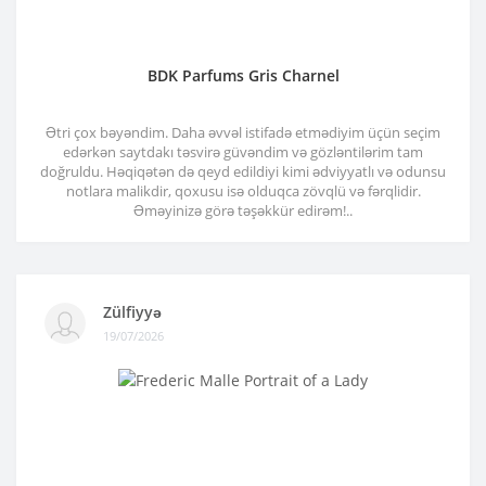
BDK Parfums Gris Charnel
Ətri çox bəyəndim. Daha əvvəl istifadə etmədiyim üçün seçim
edərkən saytdakı təsvirə güvəndim və gözləntilərim tam
doğruldu. Həqiqətən də qeyd edildiyi kimi ədviyyatlı və odunsu
notlara malikdir, qoxusu isə olduqca zövqlü və fərqlidir.
Əməyinizə görə təşəkkür edirəm!..
Zülfiyyə
19/07/2026