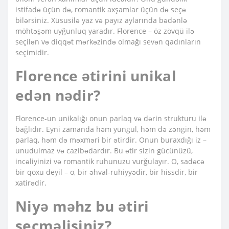
istifadə üçün də, romantik axşamlar üçün də seçə
bilərsiniz. Xüsusilə yaz və payız aylarında bədənlə
möhtəşəm uyğunluq yaradır. Florence – öz zövqü ilə
seçilən və diqqət mərkəzində olmağı sevən qadınların
seçimidir.
Florence ətirini unikal
edən nədir?
Florence-un unikalığı onun parlaq və dərin strukturu ilə
bağlıdır. Eyni zamanda həm yüngül, həm də zəngin, həm
parlaq, həm də məxməri bir ətirdir. Onun buraxdığı iz –
unudulmaz və cazibədardır. Bu ətir sizin gücünüzü,
incəliyinizi və romantik ruhunuzu vurğulayır. O, sadəcə
bir qoxu deyil – o, bir əhval-ruhiyyədir, bir hissdir, bir
xatirədir.
Niyə məhz bu ətiri
seçməlisiniz?