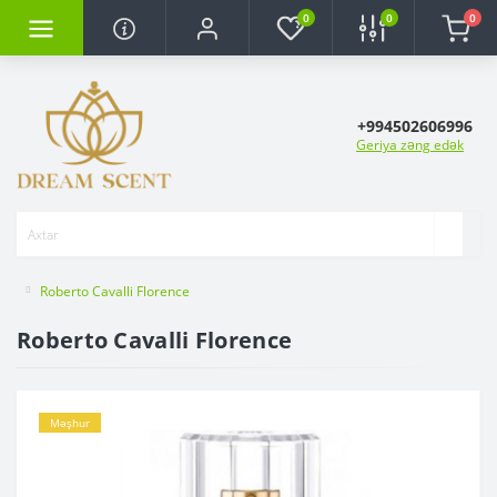
0
0
0
+994502606996
Geriya zəng edək
Roberto Cavalli Florence
Roberto Cavalli Florence
Məşhur