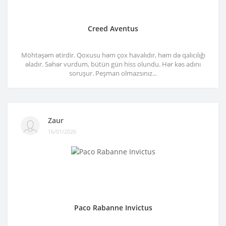
Creed Aventus
Möhtəşəm ətirdir. Qoxusu həm çox havalıdır, həm də qalıcılığı
əladır. Səhər vurdum, bütün gün hiss olundu. Hər kəs adını
soruşur. Peşman olmazsınız...
Zaur
16/01/2026
Paco Rabanne Invictus