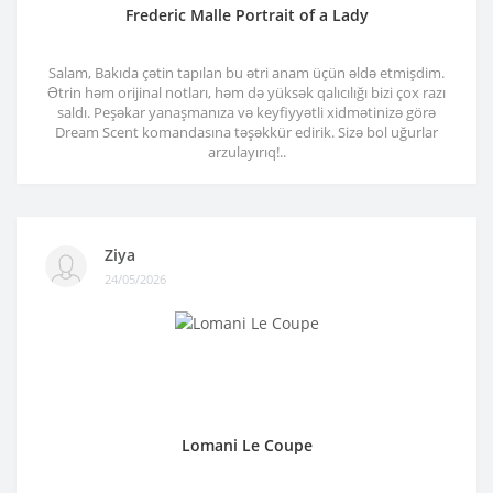
Frederic Malle Portrait of a Lady
Salam, Bakıda çətin tapılan bu ətri anam üçün əldə etmişdim.
Ətrin həm orijinal notları, həm də yüksək qalıcılığı bizi çox razı
saldı. Peşəkar yanaşmanıza və keyfiyyətli xidmətinizə görə
Dream Scent komandasına təşəkkür edirik. Sizə bol uğurlar
arzulayırıq!..
Ziya
24/05/2026
Lomani Le Coupe