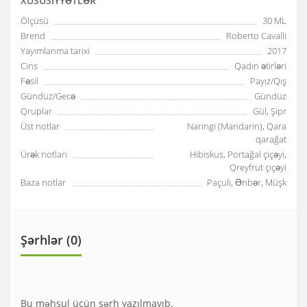
XÜSUSIYYƏTLƏR
Ölçüsü
30 ML
Brend
Roberto Cavalli
Yayımlanma tarixi
2017
Cins
Qadın ətirləri
Fəsil
Payız/Qış
Gündüz/Gecə
Gündüz
Qruplar
Gül, Şipr
Üst notlar
Naringi (Mandarin), Qara
qarağat
Ürək notları
Hibiskus, Portağal çiçəyi,
Qreyfrut çiçəyi
Baza notlar
Paçuli, Ənbər, Müşk
Şərhlər (0)
Bu məhsul üçün şərh yazılmayıb.