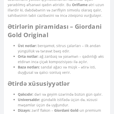
yaradılmış əfsanəvi qadın ətiridir. Bu
Oriflame
ətri uzun
illərdir ki, dəbdəbənin və zərifliyin simvolu olaraq qalır,
sahibəsinin təbii cazibəsini və incə zövqünü vurğulayır.
Ətirlərin piramidası – Giordani
Gold Original
Üst notlar:
berqamot, sitrus çalarları – ilk andan
yüngüllük və təravət bəxş edir.
Orta notlar:
ağ zanbaq və yasəmən – qadınlığı əks
etdirən incə çiçək kompozisiyası ilə açılır.
Baza notları:
sandal ağacı və müşk – ətirə isti,
duyğusal və qalıcı sonluq verir.
Ətirdə xüsusiyyətlər
Qalıcıdır:
dəri və geyim üzərində bütün gün qalır.
Universaldır:
gündəlik istifadə üçün də, xüsusi
məqamlar üçün də uyğundur.
Dizayn:
zərif flakon –
Giordani Gold
-un premium