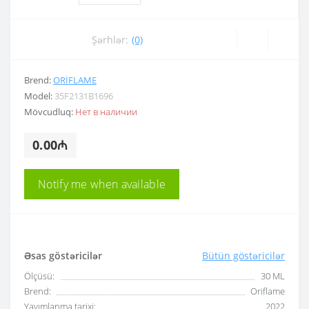
Şərhlər:
(0)
Brend:
ORIFLAME
Model:
35F2131B1696
Mövcudluq:
Нет в наличии
0.00₼
Notify me when available
Əsas göstəricilər
Bütün göstəricilər
Ölçüsü:
30 ML
Brend:
Oriflame
Yayımlanma tarixi:
2022