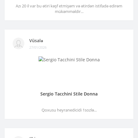
Azı 20 il var bu ətiri kəşf etmişəm və ətirdən istifadə edirəm
mükəmməldir...
Vüsalə
27/01/2026
Sergio Tacchini Stile Donna
Qoxusu heyranedicidi 1sozlə...