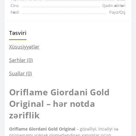
Cins:
Qadın ətirləri
Fəsil:
Payız/Qış
Təsviri
Xüsusiyyətlər
Şərhlər (0)
Suallar
(0)
Oriflame Giordani Gold
Original – hər notda
zəriflik
Oriflame Giordani Gold Original
– gözəlliyi, incəliyi və
özünəinamı yüksək qiymətləndirən xanımlar üçün