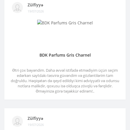
Zülfiyyə
19/07/2026
BDK Parfums Gris Charnel
Ətri çox bəyəndim. Daha əvvəl istifadə etmədiyim üçün seçim
edərkən saytdakı təsvirə güvəndim və gözləntilərim tam
doğruldu. Həqiqətən də qeyd edildiyi kimi ədviyyatlı və odunsu
notlara malikdir, qoxusu isə olduqca zövqlü və fərqlidir.
Əməyinizə görə təşəkkür edirəm!..
Zülfiyyə
19/07/2026