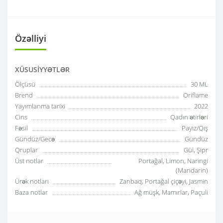
Özəlliyi
XÜSUSIYYƏTLƏR
Ölçüsü
30 ML
Brend
Oriflame
Yayımlanma tarixi
2022
Cins
Qadın ətirləri
Fəsil
Payız/Qış
Gündüz/Gecə
Gündüz
Qruplar
Gül, Şipr
Üst notlar
Portağal, Limon, Naringi
(Mandarin)
Ürək notları
Zanbaq, Portağal çiçəyi, Jasmin
Baza notlar
Ağ müşk, Mamırlar, Paçuli