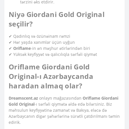
tərzini əks etdirir.
Niyə Giordani Gold Original
seçilir?
✔ Qadınlıq və özünəinam rəmzi
✔ Hər yaşda xanımlar üçün uyğun
✔
Oriflame
-in ən məşhur ətirlərindən biri
✔ Yüksək keyfiyyət və qalıcılıqla sərfəli qiymət
Oriflame Giordani Gold
Original-ı Azərbaycanda
haradan almaq olar?
Dreamscent.az
onlayn mağazasından
Oriflame Giordani
Gold Original
-ı sərfəli qiymətə əldə edə bilərsiniz. Biz
məhsulun keyfiyyətinə zamanət və Bakıya, eləcə də
Azərbaycanın digər şəhərlərinə sürətli çatdırılmanı təmin
edirik.