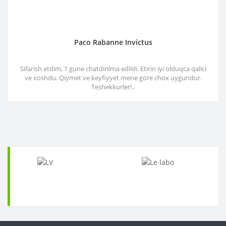
Paco Rabanne Invictus
Sifarish etdim, 1 gune chatdirilma edildi. Etirin iyi olduqca qalici
ve xoshdu. Qiymet ve keyfiyyet mene gore chox uygundur.
Teshekkurler!..