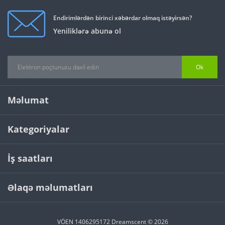
Endirimlərdən birinci xəbərdar olmaq istəyirsən?
Yeniliklərə abunə ol
Ok
Məlumat
Kategoriyalar
İş saatları
Əlaqə məlumatları
VÖEN 1406295172 Dreamscent © 2026