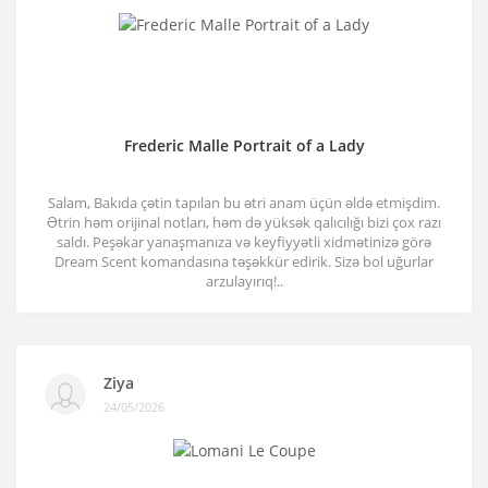
Frederic Malle Portrait of a Lady
Salam, Bakıda çətin tapılan bu ətri anam üçün əldə etmişdim.
Ətrin həm orijinal notları, həm də yüksək qalıcılığı bizi çox razı
saldı. Peşəkar yanaşmanıza və keyfiyyətli xidmətinizə görə
Dream Scent komandasına təşəkkür edirik. Sizə bol uğurlar
arzulayırıq!..
Ziya
24/05/2026