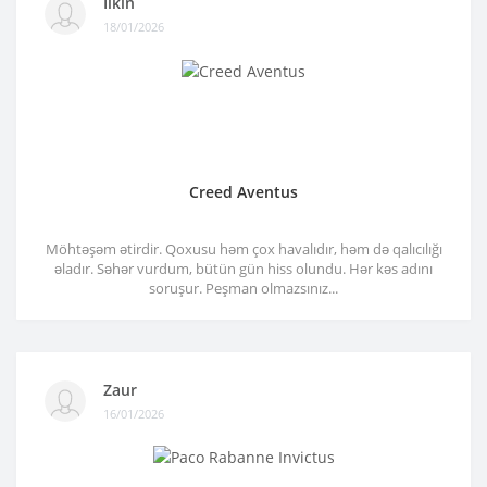
Ilkin
18/01/2026
Creed Aventus
Möhtəşəm ətirdir. Qoxusu həm çox havalıdır, həm də qalıcılığı
əladır. Səhər vurdum, bütün gün hiss olundu. Hər kəs adını
soruşur. Peşman olmazsınız...
Zaur
16/01/2026