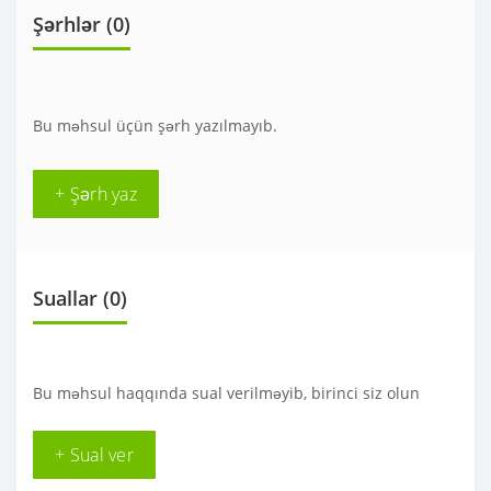
Şərhlər (0)
Bu məhsul üçün şərh yazılmayıb.
+ Şərh yaz
Suallar
(0)
Bu məhsul haqqında sual verilməyib, birinci siz olun
+ Sual ver