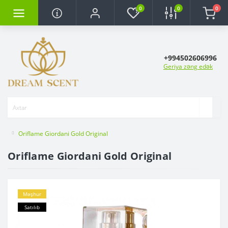
0
0
0
+994502606996
Geriya zəng edək
Oriflame Giordani Gold Original
Oriflame Giordani Gold Original
Məşhur
Satılıb