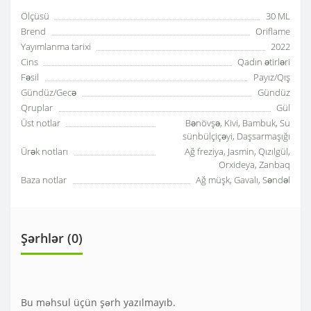
Ölçüsü
30 ML
Brend
Oriflame
Yayımlanma tarixi
2022
Cins
Qadın ətirləri
Fəsil
Payız/Qış
Gündüz/Gecə
Gündüz
Qruplar
Gül
Üst notlar
Bənövşə, Kivi, Bambuk, Su
sünbülçiçəyi, Daşsarmaşığı
Ürək notları
Ağ freziya, Jasmin, Qızılgül,
Orxideya, Zanbaq
Baza notlar
Ağ müşk, Gavalı, Səndəl
Şərhlər (0)
Bu məhsul üçün şərh yazılmayıb.