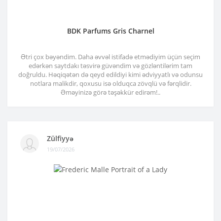
BDK Parfums Gris Charnel
Ətri çox bəyəndim. Daha əvvəl istifadə etmədiyim üçün seçim
edərkən saytdakı təsvirə güvəndim və gözləntilərim tam
doğruldu. Həqiqətən də qeyd edildiyi kimi ədviyyatlı və odunsu
notlara malikdir, qoxusu isə olduqca zövqlü və fərqlidir.
Əməyinizə görə təşəkkür edirəm!..
Zülfiyyə
19/07/2026