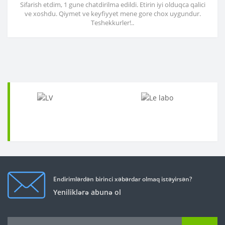
Sifarish etdim, 1 gune chatdirilma edildi. Etirin iyi olduqca qalici
ve xoshdu. Qiymet ve keyfiyyet mene gore chox uygundur.
Teshekkurler!..
Endirimlərdən birinci xəbərdar olmaq istəyirsən?
Yeniliklərə abunə ol