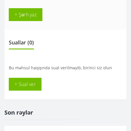
+ Şərh yaz
Suallar
(0)
Bu məhsul haqqında sual verilməyib, birinci siz olun
+ Sual ver
Son rəylər