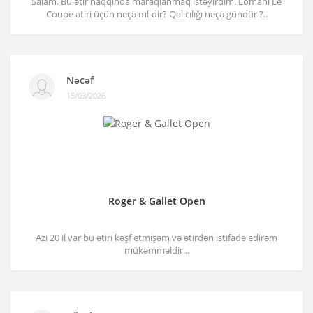
Salam. Bu ətir haqqında maraqlanmaq istəyirdim. Lomani Le
Coupe ətiri üçün neçə ml-dir? Qalıcılığı neçə gündür ?..
Nəcəf
15/03/2026
Roger & Gallet Open
Azı 20 il var bu ətiri kəşf etmişəm və ətirdən istifadə edirəm
mükəmməldir...