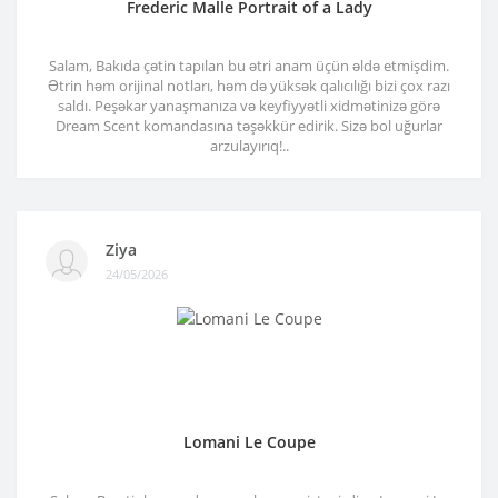
Frederic Malle Portrait of a Lady
Salam, Bakıda çətin tapılan bu ətri anam üçün əldə etmişdim.
Ətrin həm orijinal notları, həm də yüksək qalıcılığı bizi çox razı
saldı. Peşəkar yanaşmanıza və keyfiyyətli xidmətinizə görə
Dream Scent komandasına təşəkkür edirik. Sizə bol uğurlar
arzulayırıq!..
Ziya
24/05/2026
Lomani Le Coupe