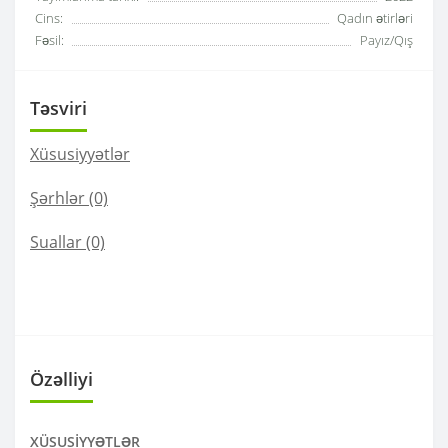
Cins:
Qadın ətirləri
Fəsil:
Payız/Qış
Təsviri
Xüsusiyyətlər
Şərhlər (0)
Suallar
(0)
Özəlliyi
XÜSUSIYYƏTLƏR