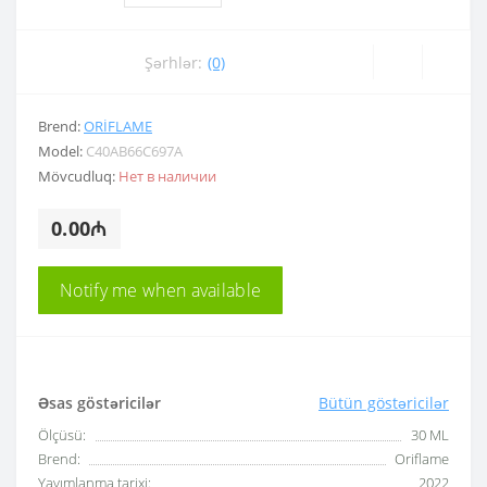
Şərhlər:
(0)
Brend:
ORIFLAME
Model:
C40AB66C697A
Mövcudluq:
Нет в наличии
0.00₼
Notify me when available
Əsas göstəricilər
Bütün göstəricilər
Ölçüsü:
30 ML
Brend:
Oriflame
Yayımlanma tarixi:
2022