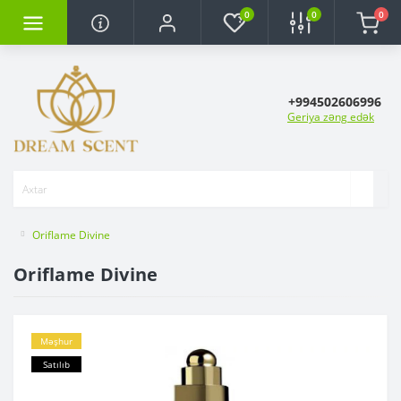
0
0
0
+994502606996
Geriya zəng edək
Oriflame Divine
Oriflame Divine
Məşhur
Satılıb