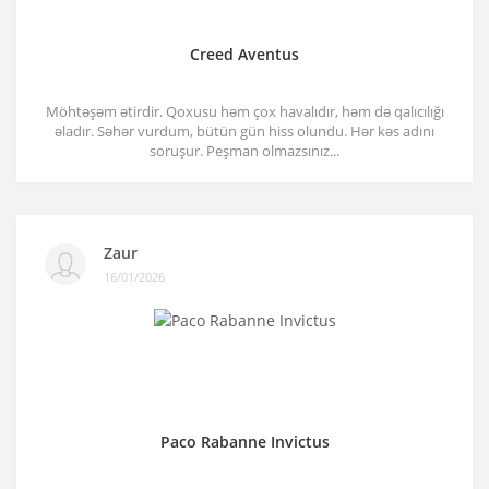
Creed Aventus
Möhtəşəm ətirdir. Qoxusu həm çox havalıdır, həm də qalıcılığı
əladır. Səhər vurdum, bütün gün hiss olundu. Hər kəs adını
soruşur. Peşman olmazsınız...
Zaur
16/01/2026
Paco Rabanne Invictus