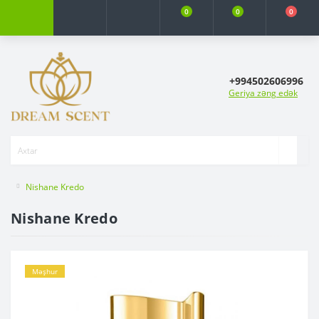
0
0
0
+994502606996
Geriya zəng edək
Nishane Kredo
Nishane Kredo
Məşhur