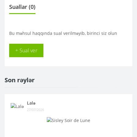
Suallar
(0)
Bu məhsul haqqında sual verilməyib, birinci siz olun
+ Sual ver
Son rəylər
Lalə
27/07/2026