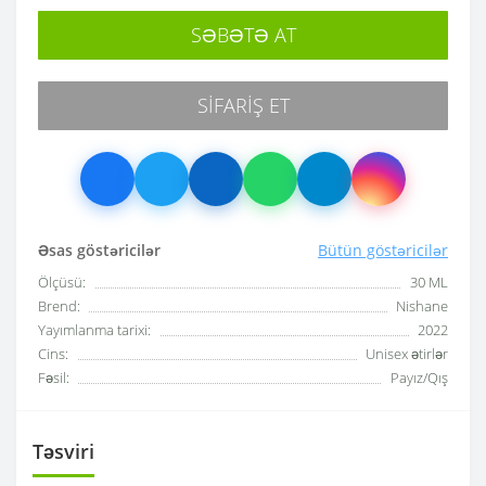
SƏBƏTƏ AT
SIFARIŞ ET
Əsas göstəricilər
Bütün göstəricilər
Ölçüsü:
30 ML
Brend:
Nishane
Yayımlanma tarixi:
2022
Cins:
Unisex ətirlər
Fəsil:
Payız/Qış
Təsviri