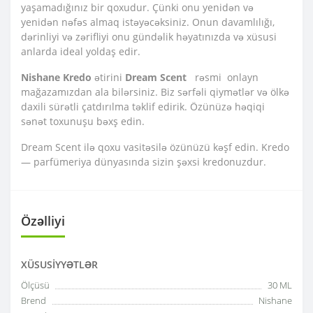
yaşamadığınız bir qoxudur. Çünki onu yenidən və
yenidən nəfəs almaq istəyəcəksiniz. Onun davamlılığı,
dərinliyi və zərifliyi onu gündəlik həyatınızda və xüsusi
anlarda ideal yoldaş edir.
Nishane Kredo
ətirini
Dream Scent
rəsmi onlayn
mağazamızdan ala bilərsiniz. Biz sərfəli qiymətlər və ölkə
daxili sürətli çatdırılma təklif edirik. Özünüzə həqiqi
sənət toxunuşu bəxş edin.
Dream Scent ilə qoxu vasitəsilə özünüzü kəşf edin. Kredo
— parfümeriya dünyasında sizin şəxsi kredonuzdur.
Özəlliyi
XÜSUSIYYƏTLƏR
Ölçüsü
30 ML
Brend
Nishane