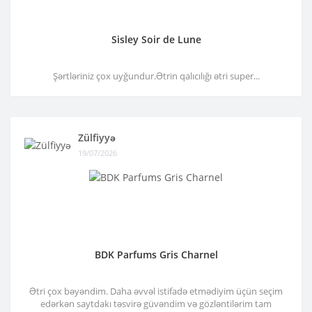
Sisley Soir de Lune
Şərtləriniz çox uyğundur.Ətrin qalıcılığı ətri super...
Zülfiyyə
19/07/2026
BDK Parfums Gris Charnel
Ətri çox bəyəndim. Daha əvvəl istifadə etmədiyim üçün seçim
edərkən saytdakı təsvirə güvəndim və gözləntilərim tam