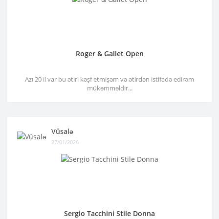
Roger & Gallet Open
Azı 20 il var bu ətiri kəşf etmişəm və ətirdən istifadə edirəm
mükəmməldir...
Vüsalə
27/01/2026
Sergio Tacchini Stile Donna