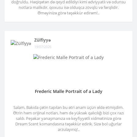
doğruldu. Həqiqətən də qeyd edildiyi kimi ədviyyatlı və odunsu
notlara malikdir, qoxusu isə olduqca zövqlü və fərqlidir.
Əməyinizə görə təşəkkür edirəm!..
Zülfiyyə
19/07/2026
Frederic Malle Portrait of a Lady
Salam, Bakıda çətin tapılan bu ətri anam üçün əldə etmişdim.
Ətrin həm orijinal notları, həm də yüksək qalıcılığı bizi çox razı
saldı. Peşəkar yanaşmanıza və keyfiyyətli xidmətinizə görə
Dream Scent komandasına təşəkkür edirik. Sizə bol uğurlar
arzulayırıq!..