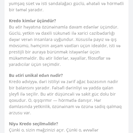
yumşaq süet və isti sandalağacı güclü, əhatəli və hörmətli
bir təməl yaradır.
Kredo kimlər üçündür?
Bu ətir həyatına özünəinamla davam edənlər üçündür.
Güclü, yetkin və daxili sükunəti ilə xarici cazibədarlığı
dəyər verən insanlara uyğundur. Xüsusilə payız və qış
mövsümü, həmçinin axşam vaxtları üçün idealdır, isti və
prestijli bir auraya bürünmək istəyənlər üçün
mükəmməldir. Bu ətir liderlər, xəyallar, filosoflar və
yaradıcılar üçün seçimdir.
Bu ətiri unikal edən nədir?
Kredo ədviyyə, dəri istiliyi və zərif ağac bazasının nadir
bir balansını yaradır. Fəlsəfi dərinliyi və yadda qalan
şleyfi ilə seçilir. Bu ətir düşüncəli və sakit güc dolu bir
qoxudur. O, qışqırmır — hörmətlə danışır. Hər
damlasında yetkinlik, özünəinam və özünə sadiq qalmaq
arzusu var.
Niyə Kredo seçilməlidir?
Çünki o, sizin məğzinizi açır. Çünki o, əvvəllər