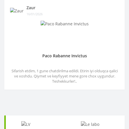
Zaur
16/01/2026
Paco Rabanne Invictus
Sifarish etdim, 1 gune chatdirilma edildi. Etirin iyi olduqca qalici
ve xoshdu. Qiymet ve keyfiyyet mene gore chox uygundur.
Teshekkurler!..