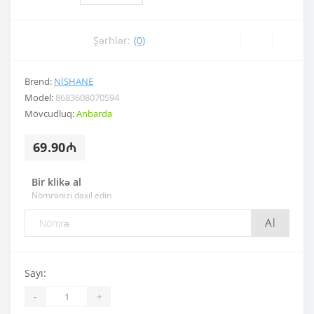
Şərhlər:
(0)
Brend:
NISHANE
Model:
8683608070594
Mövcudluq:
Anbarda
69.90₼
Bir klikə al
Nömrənizi daxil edin
Al
Sayı:
-
+