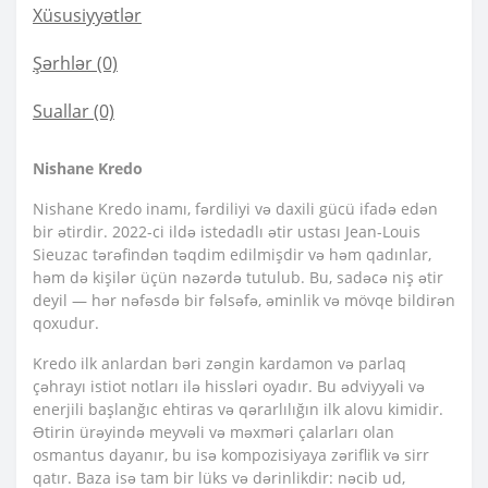
Xüsusiyyətlər
Şərhlər (0)
Suallar
(0)
Nishane Kredo
Nishane Kredo inamı, fərdiliyi və daxili gücü ifadə edən
bir ətirdir. 2022-ci ildə istedadlı ətir ustası Jean-Louis
Sieuzac tərəfindən təqdim edilmişdir və həm qadınlar,
həm də kişilər üçün nəzərdə tutulub. Bu, sadəcə niş ətir
deyil — hər nəfəsdə bir fəlsəfə, əminlik və mövqe bildirən
qoxudur.
Kredo ilk anlardan bəri zəngin kardamon və parlaq
çəhrayı istiot notları ilə hissləri oyadır. Bu ədviyyəli və
enerjili başlanğıc ehtiras və qərarlılığın ilk alovu kimidir.
Ətirin ürəyində meyvəli və məxməri çalarları olan
osmantus dayanır, bu isə kompozisiyaya zəriflik və sirr
qatır. Baza isə tam bir lüks və dərinlikdir: nəcib ud,