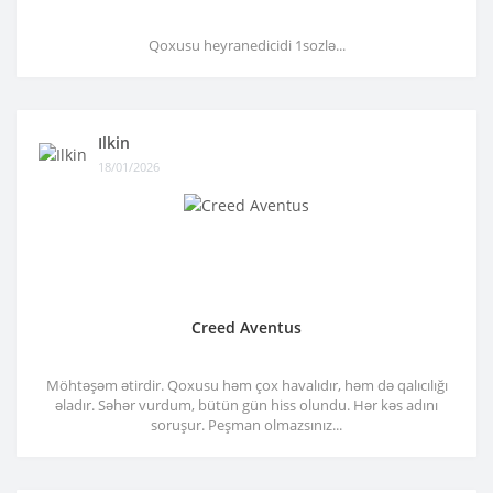
Qoxusu heyranedicidi 1sozlə...
Ilkin
18/01/2026
Creed Aventus
Möhtəşəm ətirdir. Qoxusu həm çox havalıdır, həm də qalıcılığı
əladır. Səhər vurdum, bütün gün hiss olundu. Hər kəs adını
soruşur. Peşman olmazsınız...