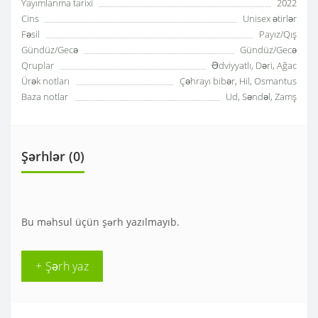
Yayımlanma tarixi
2022
Cins
Unisex ətirlər
Fəsil
Payız/Qış
Gündüz/Gecə
Gündüz/Gecə
Qruplar
Ədviyyatlı, Dəri, Ağac
Ürək notları
Çəhrayı bibər, Hil, Osmantus
Baza notlar
Ud, Səndəl, Zamş
Şərhlər (0)
Bu məhsul üçün şərh yazılmayıb.
+ Şərh yaz