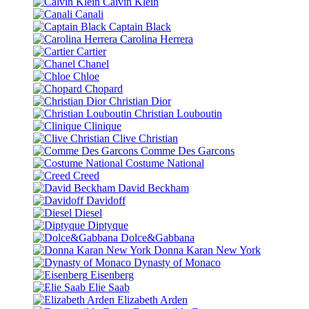
Calvin Klein
Canali
Captain Black
Carolina Herrera
Cartier
Chanel
Chloe
Chopard
Christian Dior
Christian Louboutin
Clinique
Clive Christian
Comme Des Garcons
Costume National
Creed
David Beckham
Davidoff
Diesel
Diptyque
Dolce&Gabbana
Donna Karan New York
Dynasty of Monaco
Eisenberg
Elie Saab
Elizabeth Arden