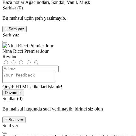
Baza notlar
Ağac notları, Səndəl, Vanil, Müşk
Şərhlər (0)
Bu məhsul üçün şərh yazılmayıb.
+ Şərh yaz
Şərh yaz
Nina Ricci Premier Jour
Reytinq
Qeyd:
HTML etiketləri işləmir!
Davam et
Suallar
(0)
Bu məhsul haqqında sual verilməyib, birinci siz olun
+ Sual ver
Sual ver