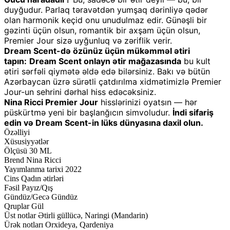
duyğudur. Parlaq təravətdən yumşaq dərinliyə qədər
olan harmonik keçid onu unudulmaz edir. Günəşli bir
gəzinti üçün olsun, romantik bir axşam üçün olsun,
Premier Jour sizə uyğunluq və zəriflik verir.
Dream Scent-də özünüz üçün mükəmməl ətiri
tapın:
Dream Scent onlayn ətir mağazasında
bu kult
ətiri sərfəli qiymətə əldə edə bilərsiniz. Bakı və bütün
Azərbaycan üzrə sürətli çatdırılma xidmətimizlə Premier
Jour-un sehrini dərhal hiss edəcəksiniz.
Nina Ricci Premier Jour
hisslərinizi oyatsın — hər
püskürtmə yeni bir başlanğıcın simvoludur.
İndi sifariş
edin və Dream Scent-in lüks dünyasına daxil olun.
Özəlliyi
Xüsusiyyətlər
Ölçüsü
30 ML
Brend
Nina Ricci
Yayımlanma tarixi
2022
Cins
Qadın ətirləri
Fəsil
Payız/Qış
Gündüz/Gecə
Gündüz
Qruplar
Gül
Üst notlar
Ətirli güllücə, Naringi (Mandarin)
Ürək notları
Orxideya, Qardeniya