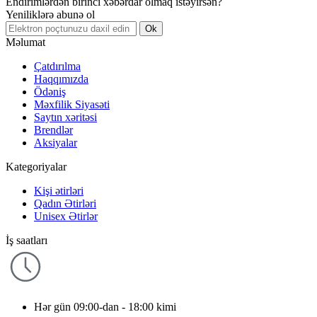
Endirimlərdən birinci xəbərdar olmaq istəyirsən?
Yeniliklərə abunə ol
Ok
Məlumat
Çatdırılma
Haqqımızda
Ödəniş
Məxfilik Siyasəti
Saytın xəritəsi
Brendlər
Aksiyalar
Kategoriyalar
Kişi ətirləri
Qadın Ətirləri
Unisex Ətirlər
İş saatları
Hər gün 09:00-dan - 18:00 kimi