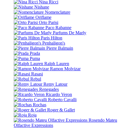
Nina Ricci
Nishane
Nomenclature
Oriflame
Orto Parisi
Paco Rabanne
Parfums De Marly
Paris Hilton
Penhaligon's
Pierre Balmain
Prada
Puma
Ralph Lauren
Ramon Molvizar
Rasasi
Rebul
Remy Latour
Renegades
Ricardo Veron
Roberto Cavalli
Rochas
Roger & Gallet
Roja
Rosendo Mateu
Olfactive Expressions