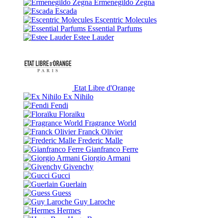
Ermenegildo Zegna
Escada
Escentric Molecules
Essential Parfums
Estee Lauder
Etat Libre d'Orange
Ex Nihilo
Fendi
Floraïku
Fragrance World
Franck Olivier
Frederic Malle
Gianfranco Ferre
Giorgio Armani
Givenchy
Gucci
Guerlain
Guess
Guy Laroche
Hermes