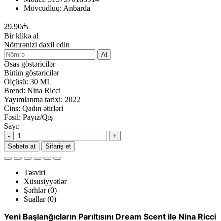
Mövcudluq:
Anbarda
29.90₼
Bir klikə al
Nömrənizi daxil edin
Al
Əsas göstəricilər
Bütün göstəricilər
Ölçüsü:
30 ML
Brend:
Nina Ricci
Yayımlanma tarixi:
2022
Cins:
Qadın ətirləri
Fəsil:
Payız/Qış
Sayı:
-
+
Səbətə at
Sifariş et
Təsviri
Xüsusiyyətlər
Şərhlər (0)
Suallar
(0)
Yeni Başlanğıcların Parıltısını Dream Scent ilə Nina Ricci