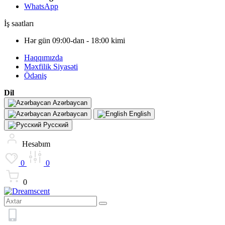
WhatsApp
İş saatları
Hər gün 09:00-dan - 18:00 kimi
Haqqımızda
Məxfilik Siyasəti
Ödəniş
Dil
Azərbaycan
Azərbaycan
English
Русский
Hesabım
0
0
0