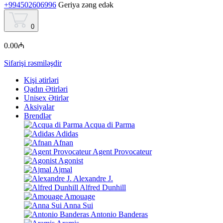
+994502606996
Geriya zəng edək
0
0.00₼
Sifarişi rəsmiləşdir
Kişi ətirləri
Qadın Ətirləri
Unisex Ətirlər
Aksiyalar
Brendlər
Acqua di Parma
Adidas
Afnan
Agent Provocateur
Agonist
Ajmal
Alexandre J.
Alfred Dunhill
Amouage
Anna Sui
Antonio Banderas