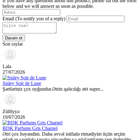
If you have any questions about this product, please fill out the form
below and we will answer as soon as possible.
Email
(To notify you of a reply)
Davam et
Son rəylər
Lalə
27/07/2026
Sisley Soir de Lune
Şərtləriniz çox uyğundur.Ətrin qalıcılığı ətri super...
Zülfiyyə
19/07/2026
BDK Parfums Gris Charnel
Ətri çox bəyəndim. Daha əvvəl istifadə etmədiyim üçün seçim
edərkən saytdakı təsvirə güvəndim və gözləntilərim tam doğruldu.