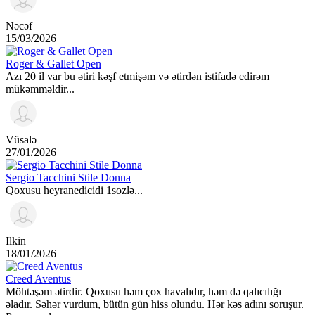
Nəcəf
15/03/2026
Roger & Gallet Open
Azı 20 il var bu ətiri kəşf etmişəm və ətirdən istifadə edirəm
mükəmməldir...
Vüsalə
27/01/2026
Sergio Tacchini Stile Donna
Qoxusu heyranedicidi 1sozlə...
Ilkin
18/01/2026
Creed Aventus
Möhtəşəm ətirdir. Qoxusu həm çox havalıdır, həm də qalıcılığı
əladır. Səhər vurdum, bütün gün hiss olundu. Hər kəs adını soruşur.