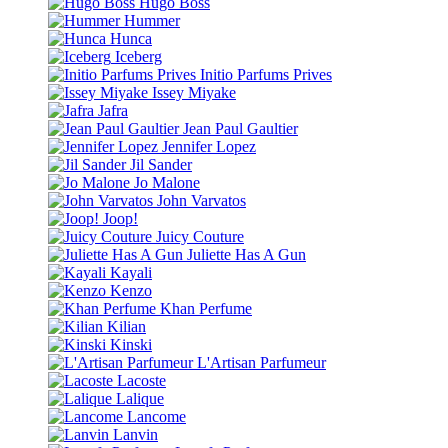
Hugo Boss
Hummer
Hunca
Iceberg
Initio Parfums Prives
Issey Miyake
Jafra
Jean Paul Gaultier
Jennifer Lopez
Jil Sander
Jo Malone
John Varvatos
Joop!
Juicy Couture
Juliette Has A Gun
Kayali
Kenzo
Khan Perfume
Kilian
Kinski
L'Artisan Parfumeur
Lacoste
Lalique
Lancome
Lanvin