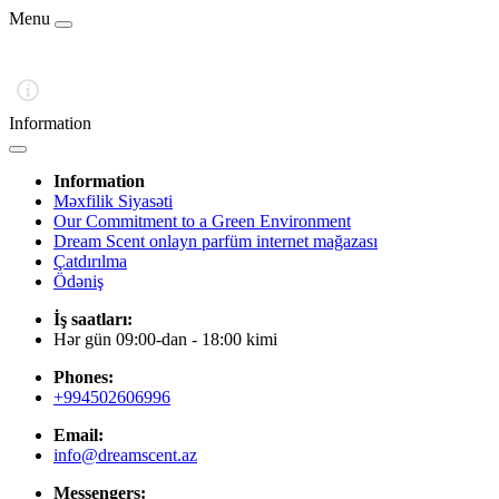
Menu
Information
Information
Məxfilik Siyasəti
Our Commitment to a Green Environment
Dream Scent onlayn parfüm internet mağazası
Çatdırılma
Ödəniş
İş saatları:
Hər gün 09:00-dan - 18:00 kimi
Phones:
+994502606996
Email:
info@dreamscent.az
Messengers: