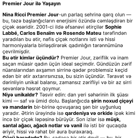
Premier Jour ilə Yaşayın
Nina Ricci Premier Jour
-un parlaq sehrinə qərq olun —
bu, təzə başlanğıcların enerjisini özündə cəmləşdirən bir
çiçək əsəridir. 2001-ci ildə əfsanəvi ətirçilər
Sophie
Labbé, Carlos Benaïm və Rosendo Mateu
tərəfindən
yaradılan bu ətir, nəfis çiçək notlarını isti və hissi
harmoniyalarla birləşdirərək qadınlığın tərənnümünə
çevrilmişdir.
Bu ətir kimlər üçündür?
Premier Jour, zəriflik və inam
saçan müasir qadın üçün ideal seçimdir. Gündüzün zərif
nüanslarından axşamın sirrinə qədər problemsiz keçid
edən bir ətir axtarırsınızsa, bu sizin üçündür. Təravət və
dərinliyin unikal balansı, zamansız zərifliyi və bir az sirri
sevənlərə həsrət qoymur.
Niyə unikaldır?
Təsvir edin: dan yeri səhərinin ilk şüası
kimi — saf və ümid dolu. Başlanğıcda
şirin noxud çiçəyi
və mandarin
bir-birinə qovuşaraq şən bir uyğunluq
yaradır. Ətirin ürəyində isə
qardeniya və orkide
ipək kimi
incə bir çiçək ləpəsinə bürüyür. Son izlər isə
müşk,
santal ağacı, ağaclı notlar və vanil
ilə isti bir qucaqda
əriyir, hissi və rahat bir aura buraxaraq.
Gücü haradadır?
Bu, sadəcə bir ətir deyil — bu, bir