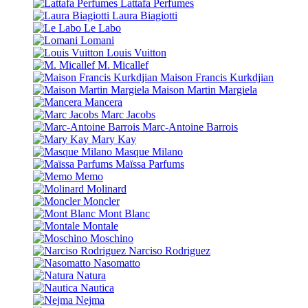
Lattafa Perfumes
Laura Biagiotti
Le Labo
Lomani
Louis Vuitton
M. Micallef
Maison Francis Kurkdjian
Maison Martin Margiela
Mancera
Marc Jacobs
Marc-Antoine Barrois
Mary Kay
Masque Milano
Maïssa Parfums
Memo
Molinard
Moncler
Mont Blanc
Montale
Moschino
Narciso Rodriguez
Nasomatto
Natura
Nautica
Nejma