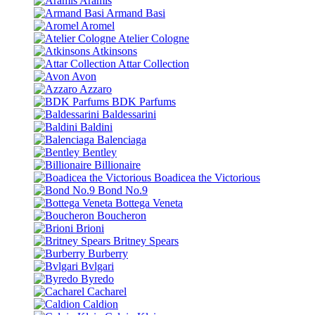
Aramis
Armand Basi
Aromel
Atelier Cologne
Atkinsons
Attar Collection
Avon
Azzaro
BDK Parfums
Baldessarini
Baldini
Balenciaga
Bentley
Billionaire
Boadicea the Victorious
Bond No.9
Bottega Veneta
Boucheron
Brioni
Britney Spears
Burberry
Bvlgari
Byredo
Cacharel
Caldion