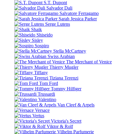
S.T. Dupont
Salvador Dali
Salvatore Ferragamo
Sarah Jessica Parker
Serge Lutens
Shaik
Shiseido
Sisley
Sospiro
Stella McCartney
Swiss Arabian
The Merchant of Venice
Thierry Mugler
Tiffany
Tiziana Terenzi
Tom Ford
Tommy Hilfiger
Trussardi
Valentino
Van Cleef & Arpels
Versace
Vertus
Victoria's Secret
Viktor & Rolf
Vilhelm Parfumerie