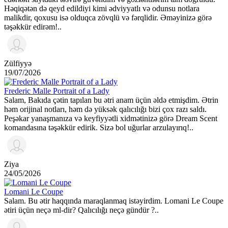
Həqiqətən də qeyd edildiyi kimi ədviyyatlı və odunsu notlara
malikdir, qoxusu isə olduqca zövqlü və fərqlidir. Əməyinizə görə
təşəkkür edirəm!..
Zülfiyyə
19/07/2026
Frederic Malle Portrait of a Lady
Salam, Bakıda çətin tapılan bu ətri anam üçün əldə etmişdim. Ətrin
həm orijinal notları, həm də yüksək qalıcılığı bizi çox razı saldı.
Peşəkar yanaşmanıza və keyfiyyətli xidmətinizə görə Dream Scent
komandasına təşəkkür edirik. Sizə bol uğurlar arzulayırıq!..
Ziya
24/05/2026
Lomani Le Coupe
Salam. Bu ətir haqqında maraqlanmaq istəyirdim. Lomani Le Coupe
ətiri üçün neçə ml-dir? Qalıcılığı neçə gündür ?..