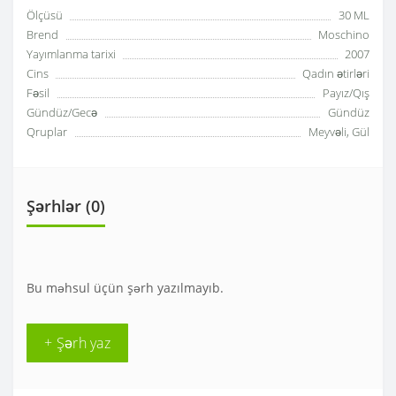
Ölçüsü
30 ML
Brend
Moschino
Yayımlanma tarixi
2007
Cins
Qadın ətirləri
Fəsil
Payız/Qış
Gündüz/Gecə
Gündüz
Qruplar
Meyvəli, Gül
Şərhlər (0)
Bu məhsul üçün şərh yazılmayıb.
+ Şərh yaz