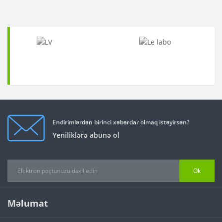
Endirimlərdən birinci xəbərdar olmaq istəyirsən?
Yeniliklərə abunə ol
Ok
Məlumat