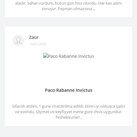
əladır. Səhər vurdum, bütün gün hiss olundu. Hər kəs adını
soruşur. Peşman olmazsınız...
Zaur
16/01/2026
Paco Rabanne Invictus
Sifarish etdim, 1 gune chatdirilma edildi. Etirin iyi olduqca qalici
ve xoshdu. Qiymet ve keyfiyyet mene gore chox uygundur.
Teshekkurler!..