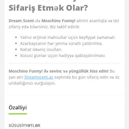
Sifariş Etmək Olar?
Dream Scent
-də
Moschino Funny!
ətirini asanlıqla və tez
sifariş edə bilərsiniz. Biz təklif edirik:
Yalnız orijinal məhsullar üçün keyfiyyət zəmanəti.
Azərbaycanın hər yerinə sürətli çatdırılma.
Rahat ödəniş üsulları.
Xüsusi günlər üçün hədiyyə qablaşdırılması.
Moschino Funny! ilə sevinc və yüngüllük hiss edin!
Bu
şən ətri
Dreamscent.az
saytında bu gün sifariş edin və öz
unikallığınızı vurğulayın.
Özəlliyi
XÜSUSIYYƏTLƏR