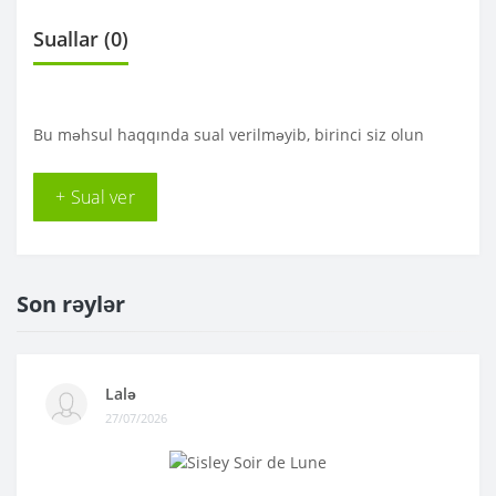
Suallar
(0)
Bu məhsul haqqında sual verilməyib, birinci siz olun
+ Sual ver
Son rəylər
Lalə
27/07/2026