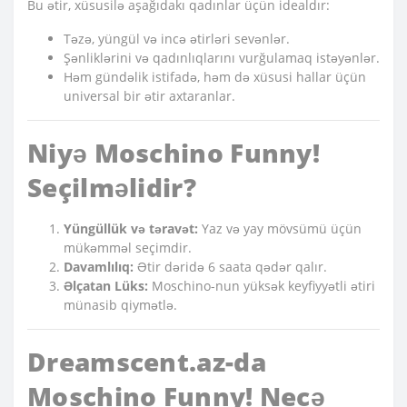
Bu ətir, xüsusilə aşağıdakı qadınlar üçün idealdır:
Təzə, yüngül və incə ətirləri sevənlər.
Şənliklərini və qadınlıqlarını vurğulamaq istəyənlər.
Həm gündəlik istifadə, həm də xüsusi hallar üçün
universal bir ətir axtaranlar.
Niyə Moschino Funny!
Seçilməlidir?
Yüngüllük və təravət:
Yaz və yay mövsümü üçün
mükəmməl seçimdir.
Davamlılıq:
Ətir dəridə 6 saata qədər qalır.
Əlçatan Lüks:
Moschino-nun yüksək keyfiyyətli ətiri
münasib qiymətlə.
Dreamscent.az-da
Moschino Funny! Necə