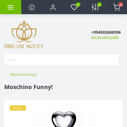
0
0
0
+994502606996
Geriya zəng edək
Moschino Funny!
Moschino Funny!
Məşhur