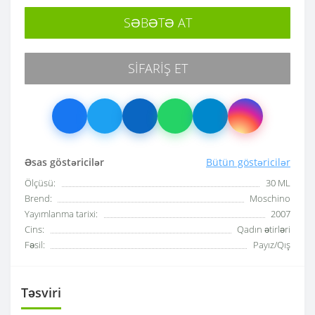
SƏBƏTƏ AT
SIFARIŞ ET
Əsas göstəricilər
Bütün göstəricilər
Ölçüsü:
30 ML
Brend:
Moschino
Yayımlanma tarixi:
2007
Cins:
Qadın ətirləri
Fəsil:
Payız/Qış
Təsviri