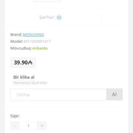
Şərhlər:
(0)
Brend:
MOSCHINO
Model:
8011003991617
Mövcudluq:
Anbarda
39.90₼
Bir klikə al
Nömrənizi daxil edin
Al
Sayı:
-
+