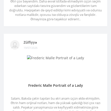
Ətri çox bəyəndim. Daha əvvəl istifadə etmədiyim üçün seçim
edərkən saytdakı təsvirə güvəndim və gözləntilərim tam
doğruldu. Həqiqətən də qeyd edildiyi kimi ədviyyatlı və odunsu
notlara malikdir, qoxusu isə olduqca zövqlü və fərqlidir.
Əməyinizə görə təşəkkür edirəm!..
Zülfiyyə
19/07/2026
Frederic Malle Portrait of a Lady
Salam, Bakıda çətin tapılan bu ətri anam üçün əldə etmişdim.
Ətrin həm orijinal notları, həm də yüksək qalıcılığı bizi çox razı
saldı. Peşəkar yanaşmanıza və keyfiyyətli xidmətinizə görə