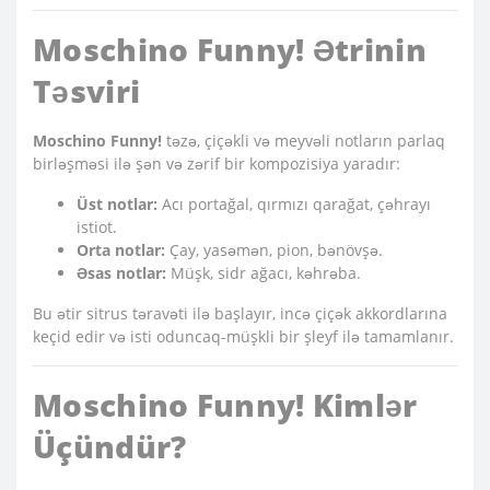
Moschino Funny! Ətrinin
Təsviri
Moschino Funny!
təzə, çiçəkli və meyvəli notların parlaq
birləşməsi ilə şən və zərif bir kompozisiya yaradır:
Üst notlar:
Acı portağal, qırmızı qarağat, çəhrayı
istiot.
Orta notlar:
Çay, yasəmən, pion, bənövşə.
Əsas notlar:
Müşk, sidr ağacı, kəhrəba.
Bu ətir sitrus təravəti ilə başlayır, incə çiçək akkordlarına
keçid edir və isti oduncaq-müşkli bir şleyf ilə tamamlanır.
Moschino Funny! Kimlər
Üçündür?