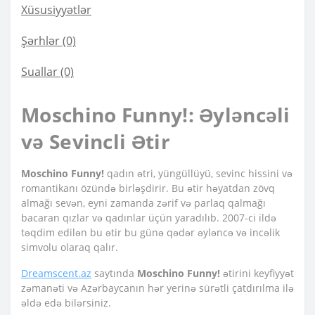
Xüsusiyyətlər
Şərhlər (0)
Suallar
(0)
Moschino Funny!: Əyləncəli
və Sevincli Ətir
Moschino Funny!
qadın ətri, yüngüllüyü, sevinc hissini və
romantikanı özündə birləşdirir. Bu ətir həyatdan zövq
almağı sevən, eyni zamanda zərif və parlaq qalmağı
bacaran qızlar və qadınlar üçün yaradılıb. 2007-ci ildə
təqdim edilən bu ətir bu günə qədər əyləncə və incəlik
simvolu olaraq qalır.
Dreamscent.az
saytında
Moschino Funny!
ətirini keyfiyyət
zəmanəti və Azərbaycanın hər yerinə sürətli çatdırılma ilə
əldə edə bilərsiniz.