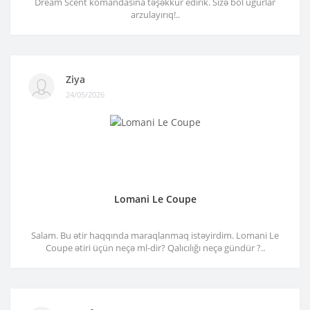
Dream Scent komandasına təşəkkür edirik. Sizə bol uğurlar
arzulayırıq!..
Ziya
24/05/2026
Lomani Le Coupe
Salam. Bu ətir haqqında maraqlanmaq istəyirdim. Lomani Le
Coupe ətiri üçün neçə ml-dir? Qalıcılığı neçə gündür ?..