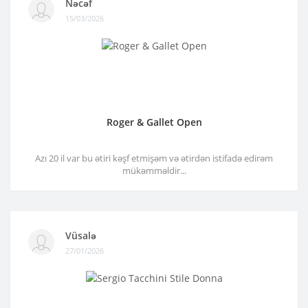
Nəcəf
15/03/2026
Roger & Gallet Open
Azı 20 il var bu ətiri kəşf etmişəm və ətirdən istifadə edirəm
mükəmməldir...
Vüsalə
27/01/2026