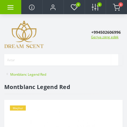
0
0
0
+994502606996
Geriya zəng edək
Montblanc Legend Red
Montblanc Legend Red
Məşhur