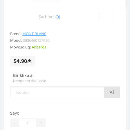
Şərhlər:
(0)
Brend:
MONT BLANC
Model:
3386460127950
Mövcudluq:
Anbarda
54.90₼
Bir klikə al
Nömrənizi daxil edin
Al
Sayı:
-
+