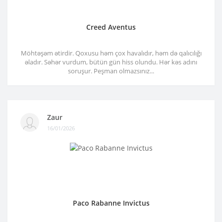
Creed Aventus
Möhtəşəm ətirdir. Qoxusu həm çox havalıdır, həm də qalıcılığı
əladır. Səhər vurdum, bütün gün hiss olundu. Hər kəs adını
soruşur. Peşman olmazsınız...
Zaur
16/01/2026
Paco Rabanne Invictus