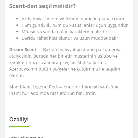
Scent-dən seçilməlidir?
Aktiv həyat tərzini və özünə inamı ön plana çıxarır
Həm gündəlik, həm də xüsusi anlar üçün uyğundur
Müasir və yadda qalan xarakterə malikdir
Dəridə rahat hiss olunur və uzun müddət qalır
Dream Scent
— Bakıda fəaliyyət göstərən parfümeriya
atelyesidir. Burada hər bir ətir müştərinin üslubu və
xarakteri nəzərə alınaraq seçilir. Məhsullarımız
Azərbaycanın bütün bölgələrinə çatdırılma ilə təqdim
olunur.
Montblanc Legend Red — enerjini, hərəkəti və özünə
inamı hər addımda hiss etdirən bir ətrdir.
Özəlliyi