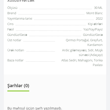
XÜSUSIYYƏTLƏR
Ölçüsü
30 ML
Brend
Mont Blanc
Yayımlanma tarixi
2022
Cins
Kişi ətirləri
Fəsil
Yaz/Yay/Payız
Gündüz/Gecə
Gündüz/Gecə
Üst notlar
Qırmızı Portağal, Greyfurt,
Kardamon
Ürək notları
Ardıc giləmeyvəsi, Sidr, Müşk
sürvəsi (Adaçayı)
Baza notlar
Atlas Sedri, Mahagoni, Tonka
Paxlası
Şərhlər (0)
Bu məhsul üçün şərh yazılmayıb.