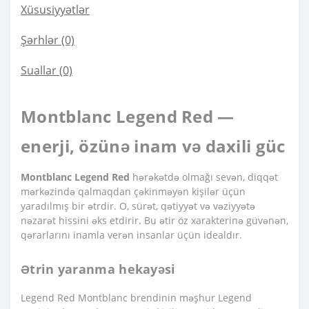
Xüsusiyyətlər
Şərhlər (0)
Suallar
(0)
Montblanc Legend Red —
enerji, özünə inam və daxili güc
Montblanc Legend Red
hərəkətdə olmağı sevən, diqqət
mərkəzində qalmaqdan çəkinməyən kişilər üçün
yaradılmış bir ətrdir. O, sürət, qətiyyət və vəziyyətə
nəzarət hissini əks etdirir. Bu ətir öz xarakterinə güvənən,
qərarlarını inamla verən insanlar üçün idealdır.
Ətrin yaranma hekayəsi
Legend Red Montblanc brendinin məşhur Legend