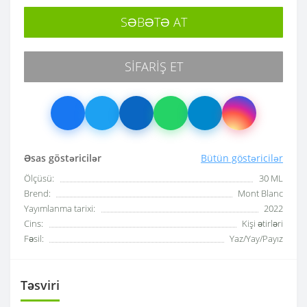
SƏBƏTƏ AT
SIFARIŞ ET
Əsas göstəricilər
Bütün göstəricilər
Ölçüsü:
30 ML
Brend:
Mont Blanc
Yayımlanma tarixi:
2022
Cins:
Kişi ətirləri
Fəsil:
Yaz/Yay/Payız
Təsviri