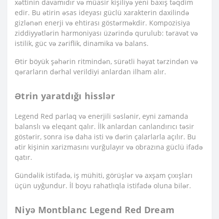
xəttinin davamıdır və müasir kişiliyə yeni baxış təqdim
edir. Bu ətirin əsas ideyası güclü xarakterin daxilində
gizlənən enerji və ehtirası göstərməkdir. Kompozisiya
ziddiyyətlərin harmoniyası üzərində qurulub: təravət və
istilik, güc və zəriflik, dinamika və balans.
Ətir böyük şəhərin ritmindən, sürətli həyat tərzindən və
qərarların dərhal verildiyi anlardan ilham alır.
Ətrin yaratdığı hisslər
Legend Red parlaq və enerjili səslənir, eyni zamanda
balanslı və eleqant qalır. İlk anlardan canlandırıcı təsir
göstərir, sonra isə daha isti və dərin çalarlarla açılır. Bu
ətir kişinin xarizmasını vurğulayır və obrazına güclü ifadə
qatır.
Gündəlik istifadə, iş mühiti, görüşlər və axşam çıxışları
üçün uyğundur. İl boyu rahatlıqla istifadə oluna bilər.
Niyə Montblanc Legend Red Dream