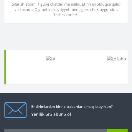
Sifarish etdim, 1 gune chatdirilma edildi. Etirin iyi olduqca qalici
ve xoshdu. Qiymet ve keyfiyyet mene gore chox uygundur.
Teshekkurler!..
Endirimlərdən birinci xəbərdar olmaq istəyirsən?
Yeniliklərə abunə ol