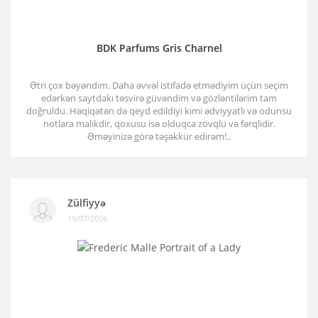
BDK Parfums Gris Charnel
Ətri çox bəyəndim. Daha əvvəl istifadə etmədiyim üçün seçim
edərkən saytdakı təsvirə güvəndim və gözləntilərim tam
doğruldu. Həqiqətən də qeyd edildiyi kimi ədviyyatlı və odunsu
notlara malikdir, qoxusu isə olduqca zövqlü və fərqlidir.
Əməyinizə görə təşəkkür edirəm!..
Zülfiyyə
19/07/2026