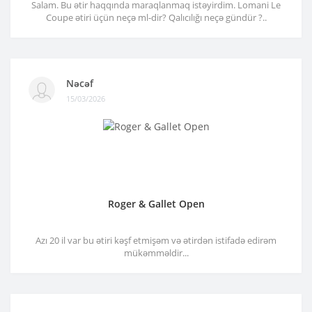
Salam. Bu ətir haqqında maraqlanmaq istəyirdim. Lomani Le
Coupe ətiri üçün neçə ml-dir? Qalıcılığı neçə gündür ?..
Nəcəf
15/03/2026
Roger & Gallet Open
Azı 20 il var bu ətiri kəşf etmişəm və ətirdən istifadə edirəm
mükəmməldir...