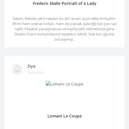
Frederic Malle Portrait of a Lady
Salam, Bakıda çətin tapılan bu ətri anam üçün əldə etmişdim.
Ətrin həm orijinal notları, həm də yüksək qalıcılığı bizi çox razı
saldı. Peşəkar yanaşmanıza və keyfiyyətli xidmətinizə görə
Dream Scent komandasına təşəkkür edirik. Sizə bol uğurlar
arzulayırıq!..
Ziya
24/05/2026
Lomani Le Coupe