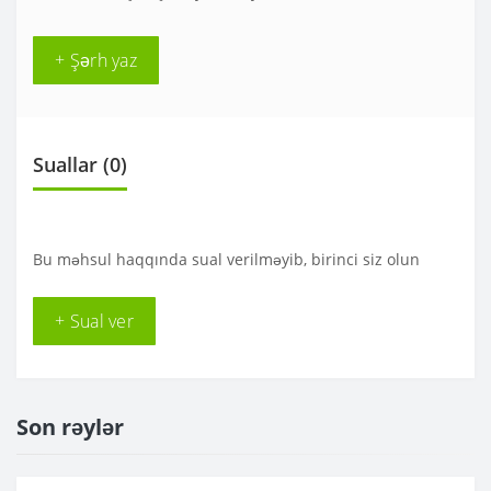
+ Şərh yaz
Suallar
(0)
Bu məhsul haqqında sual verilməyib, birinci siz olun
+ Sual ver
Son rəylər