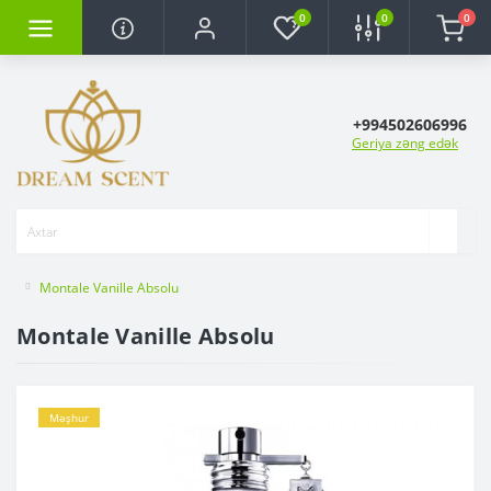
0
0
0
+994502606996
Geriya zəng edək
Montale Vanille Absolu
Montale Vanille Absolu
Məşhur