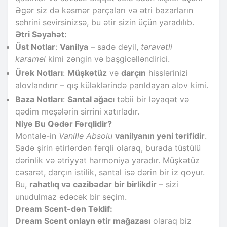
Əgər siz də kəsmər parçaları və ətri bazarların
sehrini sevirsinizsə, bu ətir sizin üçün yaradılıb.
Ətri Səyahət:
Üst Notlar
:
Vanilya
– sadə deyil,
təravətli
karamel
kimi zəngin və başgicəlləndirici.
Ürək Notları
:
Müşkətüz
və
darçın
hisslərinizi
alovlandırır – qış küləklərində parıldayan alov kimi.
Baza Notları
:
Santal ağacı
təbii bir ləyaqət və
qədim meşələrin sirrini xatırladır.
Niyə Bu Qədər Fərqlidir?
Montale-in
Vanille Absolu
vanilyanın yeni tərifidir
.
Sadə şirin ətirlərdən fərqli olaraq, burada tüstülü
dərinlik və ətriyyat harmoniya yaradır. Müşkətüz
cəsarət, darçın istilik, santal isə dərin bir iz qoyur.
Bu,
rahatlıq və cazibədar bir birlikdir
– sizi
unudulmaz edəcək bir seçim.
Dream Scent-dən Təklif:
Dream Scent onlayn ətir mağazası
olaraq biz