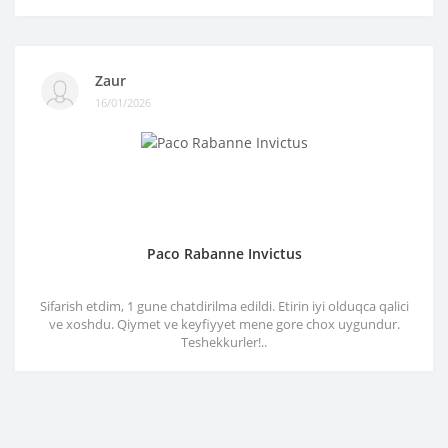
Zaur
16/01/2026
Paco Rabanne Invictus
Sifarish etdim, 1 gune chatdirilma edildi. Etirin iyi olduqca qalici
ve xoshdu. Qiymet ve keyfiyyet mene gore chox uygundur.
Teshekkurler!..