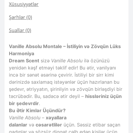
Xüsusiyyətlər
Şərhlər (0)
Suallar
(0)
Vanille Absolu Montale – İstiliyin və Zövqün Lüks
Harmoniya
Dream Scent
sizə
Vanille Absolu
ilə özünüzü
yenidən kəşf etməyi təklif edir! Bu ətir, vanilyanı
incə bir sənət əsərinə çevirir. İstiliyi bir sirr kimi
dərinizdə saxlamaq istəyənlər üçün hazırlanan bu
şedevr, ətriyyatın, şirinliyin və zövqün birləşdiyi bir
təcrübədir. Bu, sadəcə ətir deyil –
hissləriniz üçün
bir şedevrdir
.
Bu Ətir Kimlər Üçündür?
Vanille Absolu
–
xəyallara
dalanlar
və
cəsarətlilər
üçün. Səssiz etibar saçan
qadınlar və sözsüz diqqət cəlb edən kişilər üçün.