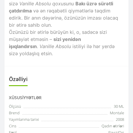
sizə
Vanille Absolu qoxusunu
Bakı üzrə sürətli
çatdırılma
və ən rəqabətli qiymətlərlə təqdim
edirik. Bir anın dəyərinə, özünüzün imzası olacaq
bir ətirə sahib olun.
Özünüzü bir ətirlə bürüyün ki, o, sadəcə sizi
müşayiət etməsin –
sizi yenidən
işıqlandırsın
.
Vanille Absolu
istiliyi ilə hər yerdə
sizə yoldaşlıq etsin.
Özəlliyi
XÜSUSIYYƏTLƏR
Ölçüsü
30 ML
Brend
Montale
Yayımlanma tarixi
2008
Cins
Qadın ətirləri
Fəsil
Payız/Qış