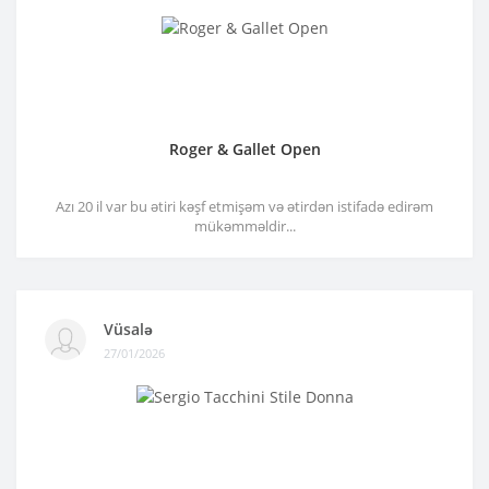
Roger & Gallet Open
Azı 20 il var bu ətiri kəşf etmişəm və ətirdən istifadə edirəm
mükəmməldir...
Vüsalə
27/01/2026