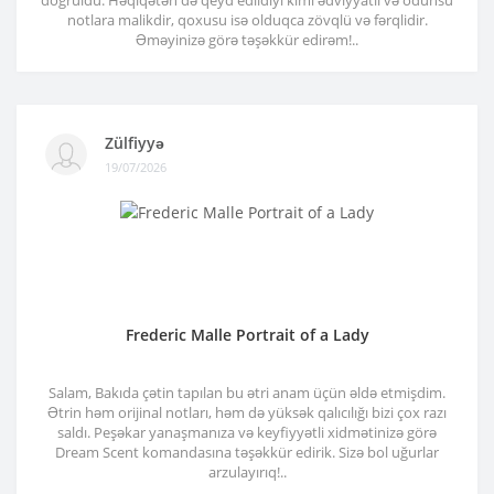
notlara malikdir, qoxusu isə olduqca zövqlü və fərqlidir.
Əməyinizə görə təşəkkür edirəm!..
Zülfiyyə
19/07/2026
Frederic Malle Portrait of a Lady
Salam, Bakıda çətin tapılan bu ətri anam üçün əldə etmişdim.
Ətrin həm orijinal notları, həm də yüksək qalıcılığı bizi çox razı
saldı. Peşəkar yanaşmanıza və keyfiyyətli xidmətinizə görə
Dream Scent komandasına təşəkkür edirik. Sizə bol uğurlar
arzulayırıq!..