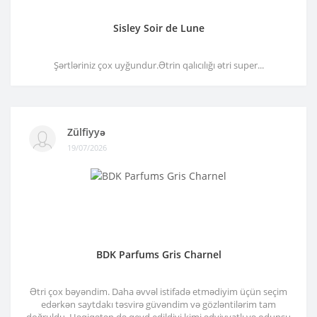
Sisley Soir de Lune
Şərtləriniz çox uyğundur.Ətrin qalıcılığı ətri super...
Zülfiyyə
19/07/2026
BDK Parfums Gris Charnel
Ətri çox bəyəndim. Daha əvvəl istifadə etmədiyim üçün seçim
edərkən saytdakı təsvirə güvəndim və gözləntilərim tam
doğruldu. Həqiqətən də qeyd edildiyi kimi ədviyyatlı və odunsu