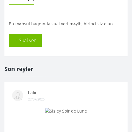
Bu məhsul haqqında sual verilməyib, birinci siz olun
+ Sual ver
Son rəylər
Lalə
27/07/2026