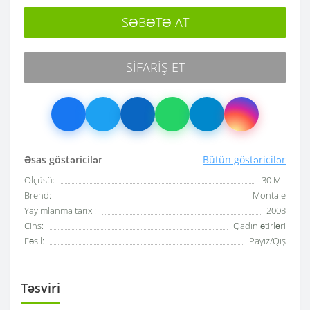
SƏBƏTƏ AT
SIFARIŞ ET
Əsas göstəricilər
Bütün göstəricilər
Ölçüsü:
30 ML
Brend:
Montale
Yayımlanma tarixi:
2008
Cins:
Qadın ətirləri
Fəsil:
Payız/Qış
Təsviri