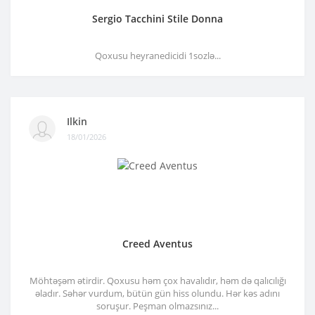
Sergio Tacchini Stile Donna
Qoxusu heyranedicidi 1sozlə...
Ilkin
18/01/2026
Creed Aventus
Möhtəşəm ətirdir. Qoxusu həm çox havalıdır, həm də qalıcılığı
əladır. Səhər vurdum, bütün gün hiss olundu. Hər kəs adını
soruşur. Peşman olmazsınız...