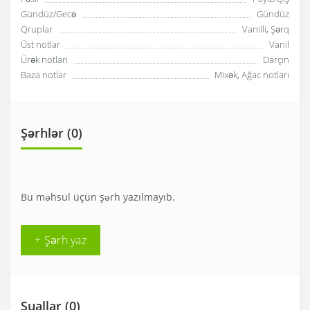
Gündüz/Gecə
Gündüz
Qruplar
Vanilli, Şərq
Üst notlar
Vanil
Ürək notları
Darçın
Baza notlar
Mixək, Ağac notları
Şərhlər (0)
Bu məhsul üçün şərh yazılmayıb.
+ Şərh yaz
Suallar
(0)