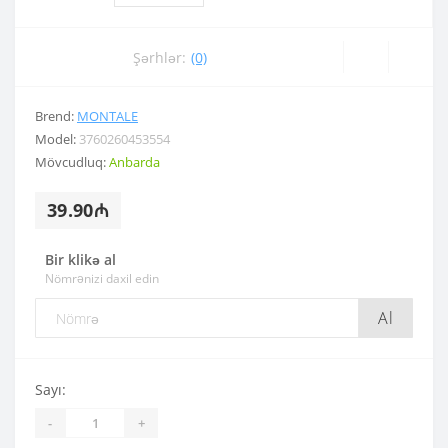
Şərhlər:
(0)
Brend:
MONTALE
Model:
3760260453554
Mövcudluq:
Anbarda
39.90₼
Bir klikə al
Nömrənizi daxil edin
Al
Sayı:
-
+