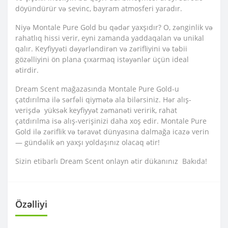
döyündürür və sevinc, bayram atmosferi yaradır.
Niyə Montale Pure Gold bu qədər yaxşıdır? O, zənginlik və
rahatlıq hissi verir, eyni zamanda yaddaqalan və unikal
qalır. Keyfiyyəti dəyərləndirən və zərifliyini və təbii
gözəlliyini ön plana çıxarmaq istəyənlər üçün ideal
ətirdir.
Dream Scent mağazasında Montale Pure Gold-u
çatdırılma ilə sərfəli qiymətə ala bilərsiniz. Hər alış-
verişdə yüksək keyfiyyət zəmanəti veririk, rahat
çatdırılma isə alış-verişinizi daha xoş edir. Montale Pure
Gold ilə zəriflik və təravət dünyasına dalmağa icazə verin
— gündəlik ən yaxşı yoldaşınız olacaq ətir!
Sizin etibarlı Dream Scent onlayn ətir dükanınız Bakıda!
Özəlliyi