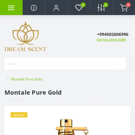
0
0
0
+994502606996
Geriya zəng edək
Montale Pure Gold
Montale Pure Gold
Məşhur