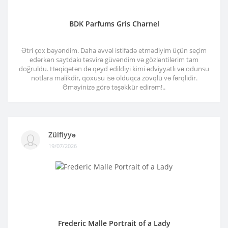
BDK Parfums Gris Charnel
Ətri çox bəyəndim. Daha əvvəl istifadə etmədiyim üçün seçim
edərkən saytdakı təsvirə güvəndim və gözləntilərim tam
doğruldu. Həqiqətən də qeyd edildiyi kimi ədviyyatlı və odunsu
notlara malikdir, qoxusu isə olduqca zövqlü və fərqlidir.
Əməyinizə görə təşəkkür edirəm!..
Zülfiyyə
19/07/2026
Frederic Malle Portrait of a Lady