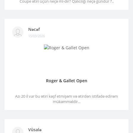
Coupe ətiri üçün neçə ml-dir? Qalıcılığı neçə gündür ?..
Nəcəf
15/03/2026
Roger & Gallet Open
Azı 20 il var bu ətiri kəşf etmişəm və ətirdən istifadə edirəm
mükəmməldir...
Vüsalə