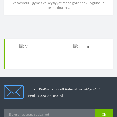
ve xoshdu. Qiymet ve keyfiyyet mene gore chox uygundur.
Teshekkurler!..
Endirimlərdən birinci xəbərdar olmaq istəyirsən?
Yeniliklərə abunə ol
Ok