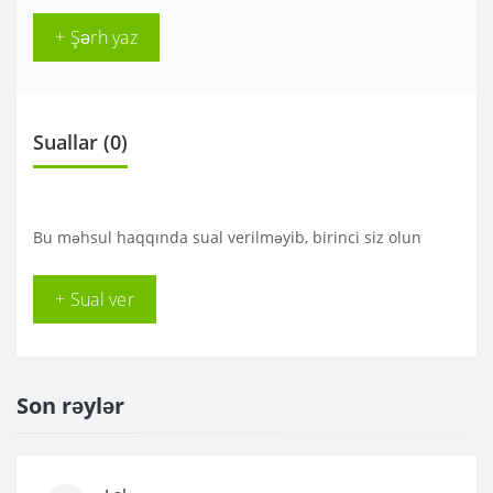
+ Şərh yaz
Suallar
(0)
Bu məhsul haqqında sual verilməyib, birinci siz olun
+ Sual ver
Son rəylər