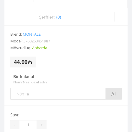
Şərhlər:
(0)
Brend:
MONTALE
Model:
3760260451987
Mövcudluq:
Anbarda
44.90₼
Bir klikə al
Nömrənizi daxil edin
Al
Sayı:
-
+