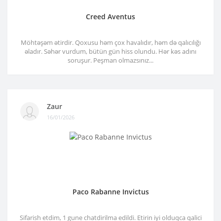
Creed Aventus
Möhtəşəm ətirdir. Qoxusu həm çox havalıdır, həm də qalıcılığı
əladır. Səhər vurdum, bütün gün hiss olundu. Hər kəs adını
soruşur. Peşman olmazsınız...
Zaur
16/01/2026
Paco Rabanne Invictus
Sifarish etdim, 1 gune chatdirilma edildi. Etirin iyi olduqca qalici