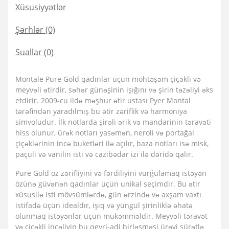
Xüsusiyyətlər
Şərhlər (0)
Suallar
(0)
Montale Pure Gold qadınlar üçün möhtəşəm çiçəkli və
meyvəli ətirdir, səhər günəşinin işığını və şirin təzəliyi əks
etdirir. 2009-cu ildə məşhur ətir ustası Pyer Montal
tərəfindən yaradılmış bu ətir zəriflik və harmoniya
simvoludur. İlk notlarda şirəli ərik və mandarinin təravəti
hiss olunur, ürək notları yasəmən, neroli və portağal
çiçəklərinin incə buketləri ilə açılır, baza notları isə misk,
paçuli və vanilin isti və cazibədar izi ilə dəridə qalır.
Pure Gold öz zərifliyini və fərdiliyini vurğulamaq istəyən
özünə güvənən qadınlar üçün unikal seçimdir. Bu ətir
xüsusilə isti mövsümlərdə, gün ərzində və axşam vaxtı
istifadə üçün idealdır, işıq və yüngül şirinliklə əhatə
olunmaq istəyənlər üçün mükəmməldir. Meyvəli təravət
və çiçəkli incəliyin bu qeyri-adi birləşməsi ürəyi sürətlə