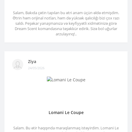
Salam, Bakıda çətin tapılan bu ətri anam üçün əldə etmişdim.
Ətrin həm orijinal notları, həm də yüksək qalıcılığı bizi çox razı
saldı. Peşəkar yanaşmanıza və keyfiyyətli xidmətinizə görə
Dream Scent komandasına təşəkkür edirik. Sizə bol uğurlar
arzulayırıq!..
Ziya
24/05/2026
Lomani Le Coupe
Salam. Bu ətir haqqında maraqlanmaq istəyirdim. Lomani Le