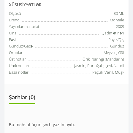
XÜSUSIYYƏTLƏR
Ölçüsü
30 ML
Brend
Montale
Yayımlanma tarixi
2009
Cins
Qadın ətirləri
Fəsil
Payız/Qış
Gündüz/Gecə
Gündüz
Qruplar
Meyvəli, Gül
Üst notlar
Ərik, Naringi (Mandarin)
Ürək notları
Jasmin, Portağal çiçəyi, Neroli
Baza notlar
Paçuli, Vanil, Müşk
Şərhlər (0)
Bu məhsul üçün şərh yazılmayıb.