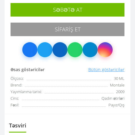
SƏBƏTƏ AT
SIFARIŞ ET
Əsas göstəricilər
Bütün göstəricilər
Ölçüsü:
30 ML
Brend:
Montale
Yayımlanma tarixi:
2009
Cins:
Qadın ətirləri
Fəsil:
Payız/Qış
Təsviri