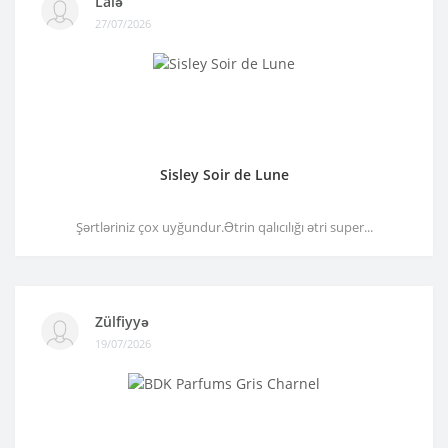
Lalə
27/07/2026
Sisley Soir de Lune
Şərtləriniz çox uyğundur.Ətrin qalıcılığı ətri super...
Zülfiyyə
19/07/2026