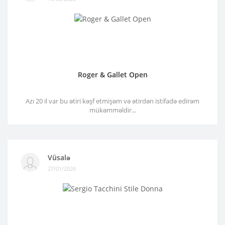
Roger & Gallet Open
Azı 20 il var bu ətiri kəşf etmişəm və ətirdən istifadə edirəm
mükəmməldir...
Vüsalə
27/01/2026