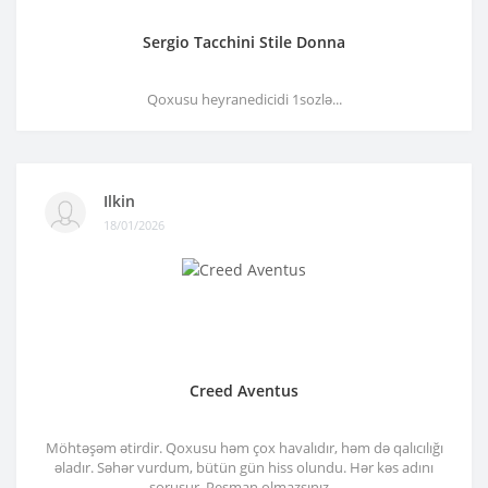
Sergio Tacchini Stile Donna
Qoxusu heyranedicidi 1sozlə...
Ilkin
18/01/2026
Creed Aventus
Möhtəşəm ətirdir. Qoxusu həm çox havalıdır, həm də qalıcılığı
əladır. Səhər vurdum, bütün gün hiss olundu. Hər kəs adını
soruşur. Peşman olmazsınız...