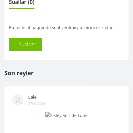
Suallar
(0)
Bu məhsul haqqında sual verilməyib, birinci siz olun
+ Sual ver
Son rəylər
Lalə
27/07/2026