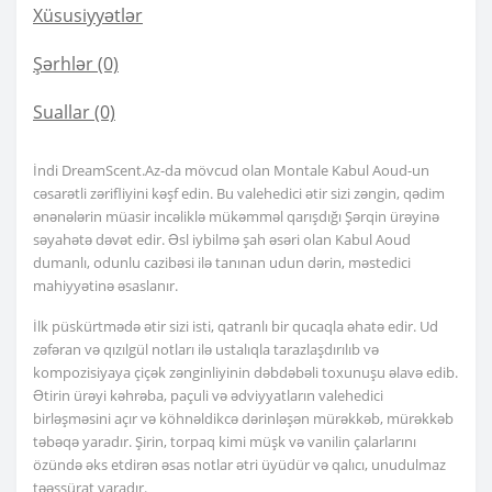
Xüsusiyyətlər
Şərhlər (0)
Suallar
(0)
İndi DreamScent.Az-da mövcud olan Montale Kabul Aoud-un
cəsarətli zərifliyini kəşf edin. Bu valehedici ətir sizi zəngin, qədim
ənənələrin müasir incəliklə mükəmməl qarışdığı Şərqin ürəyinə
səyahətə dəvət edir. Əsl iybilmə şah əsəri olan Kabul Aoud
dumanlı, odunlu cazibəsi ilə tanınan udun dərin, məstedici
mahiyyətinə əsaslanır.
İlk püskürtmədə ətir sizi isti, qatranlı bir qucaqla əhatə edir. Ud
zəfəran və qızılgül notları ilə ustalıqla tarazlaşdırılıb və
kompozisiyaya çiçək zənginliyinin dəbdəbəli toxunuşu əlavə edib.
Ətirin ürəyi kəhrəba, paçuli və ədviyyatların valehedici
birləşməsini açır və köhnəldikcə dərinləşən mürəkkəb, mürəkkəb
təbəqə yaradır. Şirin, torpaq kimi müşk və vanilin çalarlarını
özündə əks etdirən əsas notlar ətri üyüdür və qalıcı, unudulmaz
təəssürat yaradır.