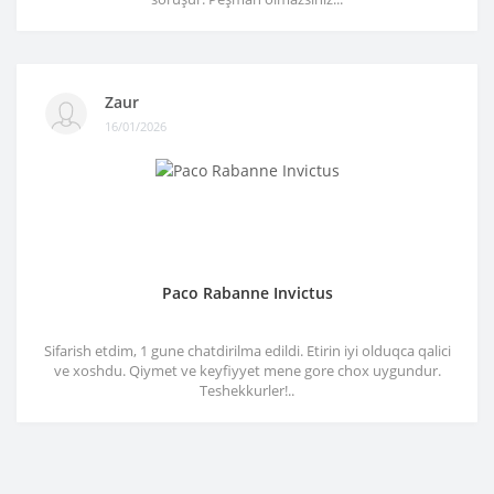
Zaur
16/01/2026
Paco Rabanne Invictus
Sifarish etdim, 1 gune chatdirilma edildi. Etirin iyi olduqca qalici
ve xoshdu. Qiymet ve keyfiyyet mene gore chox uygundur.
Teshekkurler!..