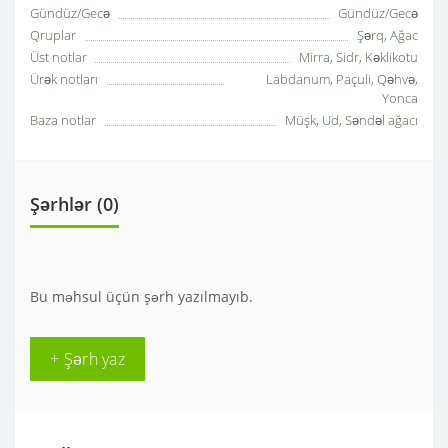
Gündüz/Gecə
Gündüz/Gecə
Qruplar
Şərq, Ağac
Üst notlar
Mirra, Sidr, Kəklikotu
Ürək notları
Labdanum, Paçuli, Qəhvə,
Yonca
Baza notlar
Müşk, Ud, Səndəl ağacı
Şərhlər (0)
Bu məhsul üçün şərh yazılmayıb.
+ Şərh yaz