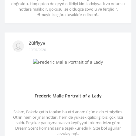
doğruldu. Həqiqətən də qeyd edildiyi kimi ədviyyatlı və odunsu
notlara malikdir, qoxusu isə olduqca zövqlü və fərqlidir.
Əməyinizə görə təşəkkür edirəm!..
Zülfiyyə
19/07/2026
Frederic Malle Portrait of a Lady
Salam, Bakıda çətin tapılan bu ətri anam üçün əldə etmişdim.
Ətrin həm orijinal notları, həm də yüksək qalıcılığı bizi çox razı
saldı. Peşəkar yanaşmanıza və keyfiyyətli xidmətinizə görə
Dream Scent komandasına təşəkkür edirik. Sizə bol uğurlar
arzulayırıq!..