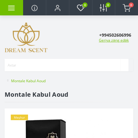
0
0
0
+994502606996
Geriya zəng edək
Montale Kabul Aoud
Montale Kabul Aoud
Məşhur