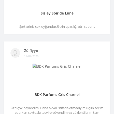
Sisley Soir de Lune
Şərtləriniz çox uyğundur.Ətrin qalıcılığı ətri super...
Zülfiyyə
19/07/2026
BDK Parfums Gris Charnel
Ətri çox bəyəndim. Daha əvvəl istifadə etmədiyim üçün seçim
edərkən saytdakı təsvirə güvəndim və gözləntilərim tam