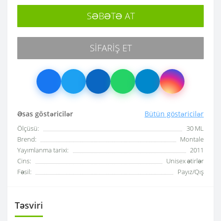
SƏBƏTƏ AT
SIFARIŞ ET
Əsas göstəricilər
Bütün göstəricilər
Ölçüsü:
30 ML
Brend:
Montale
Yayımlanma tarixi:
2011
Cins:
Unisex ətirlər
Fəsil:
Payız/Qış
Təsviri