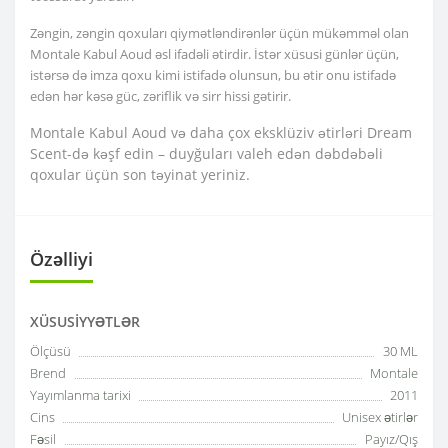
Zəngin, zəngin qoxuları qiymətləndirənlər üçün mükəmməl olan
Montale Kabul Aoud əsl ifadəli ətirdir. İstər xüsusi günlər üçün,
istərsə də imza qoxu kimi istifadə olunsun, bu ətir onu istifadə
edən hər kəsə güc, zəriflik və sirr hissi gətirir.
Montale Kabul Aoud və daha çox eksklüziv ətirləri Dream
Scent-də kəşf edin – duyğuları valeh edən dəbdəbəli
qoxular üçün son təyinat yeriniz.
Özəlliyi
XÜSUSIYYƏTLƏR
Ölçüsü
30 ML
Brend
Montale
Yayımlanma tarixi
2011
Cins
Unisex ətirlər
Fəsil
Payız/Qış