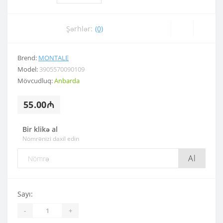
Şərhlər:
(0)
Brend:
MONTALE
Model:
3905570090109
Mövcudluq:
Anbarda
55.00₼
Bir klikə al
Nömrənizi daxil edin
Al
Sayı:
-
+